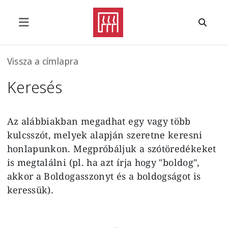
Ugrás a tartalomra
Morzsa
Vissza a címlapra
Keresés
Az alábbiakban megadhat egy vagy több
kulcsszót, melyek alapján szeretne keresni
honlapunkon. Megpróbáljuk a szótöredékeket
is megtalálni (pl. ha azt írja hogy "boldog",
akkor a Boldogasszonyt és a boldogságot is
keressük).