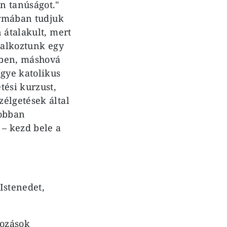
n tanúságot."
ormában tudjuk
 átalakult, mert
lalkoztunk egy
mben, máshová
egye katolikus
tési kurzust,
élgetések által
jobban
 – kezd bele a
Istenedet,
kozások