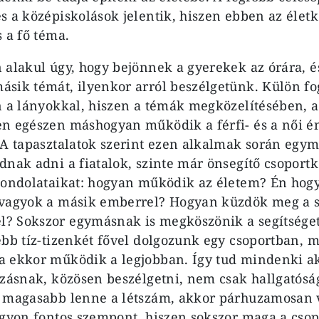
s a középiskolások jelentik, hiszen ebben az élet
 a fő téma.
 alakul úgy, hogy bejönnek a gyerekek az órára, 
sik témát, ilyenkor arról beszélgetünk. Külön f
n a lányokkal, hiszen a témák megközelítésében, a
n egészen máshogyan működik a férfi- és a női én
 A tapasztalatok szerint ezen alkalmak során egym
dnak adni a fiatalok, szinte már önsegítő csopor
gondolataikat: hogyan működik az életem? Én hog
 vagyok a másik emberrel? Hogyan küzdök meg a s
? Sokszor egymásnak is megköszönik a segítséget
ebb tíz-tizenkét fővel dolgozunk egy csoportban, m
 ekkor működik a legjobban. Így tud mindenki ak
ozásnak, közösen beszélgetni, nem csak hallgatósá
l magasabb lenne a létszám, akkor párhuzamosan 
agyon fontos szempont, hiszen sokszor maga a cso