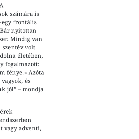
 A
sok számára is
egy frontális
Bár nyitottan
zer. Mindig van
szentév volt.
dolna életében,
gy fogalmazott:
m fénye.« Azóta
 vagyok, és
k jól” – mondja
vérek
rendszerben
t vagy adventi,