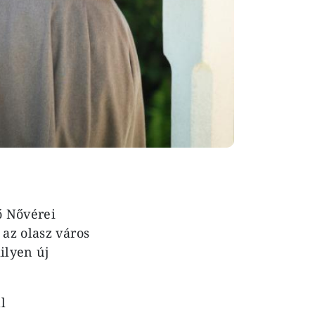
ő Nővérei
az olasz város
ilyen új
l