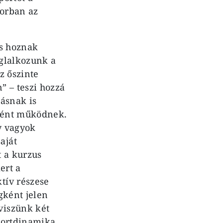
korban az
és hoznak
oglalkozunk a
z őszinte
” – teszi hozzá
ásnak is
tként működnek.
y vagyok
aját
 a kurzus
ert a
tív részese
gként jelen
viszünk két
portdinamika