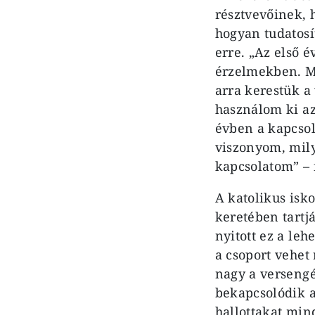
résztvevőinek, 
hogyan tudatosí
erre. „Az első é
érzelmekben. M
arra kerestük a
használom ki az
évben a kapcso
viszonyom, mily
kapcsolatom” – f
A katolikus isk
keretében tartj
nyitott ez a leh
a csoport vehet
nagy a versengés
bekapcsolódik a
hallottakat mind