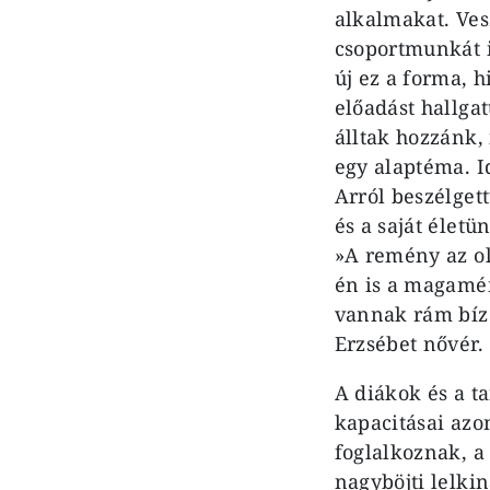
alkalmakat. Ves
csoportmunkát i
új ez a forma, 
előadást hallga
álltak hozzánk,
egy alaptéma. I
Arról beszélget
és a saját életü
»A remény az o
én is a magamén
vannak rám bízo
Erzsébet nővér.
A diákok és a t
kapacitásai azo
foglalkoznak, a
nagyböjti lelkin