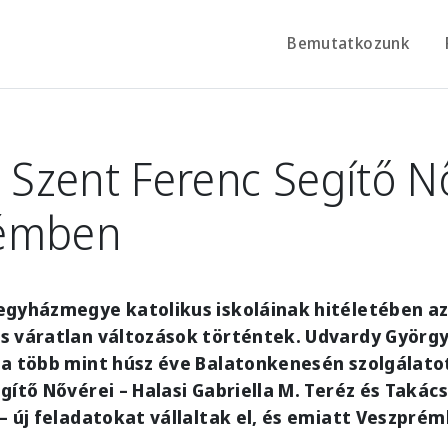
Bemutatkozunk
i Szent Ferenc Segítő N
émben
egyházmegye katolikus iskoláinak hitéletében az
s váratlan változások történtek. Udvardy Györg
a több mint húsz éve Balatonkenesén szolgálatot 
gítő Nővérei – Halasi Gabriella M. Teréz és Takác
– új feladatokat vállaltak el, és emiatt Veszpré