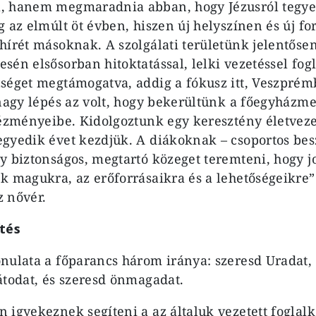
, hanem megmaradnia abban, hogy Jézusról tegye
g az elmúlt öt évben, hiszen új helyszínen és új f
hírét másoknak. A szolgálati területünk jelentősen
sén elsősorban hitoktatással, lelki vezetéssel fog
séget megtámogatva, addig a fókusz itt, Veszpré
 nagy lépés az volt, hogy bekerültünk a főegyházm
tézményeibe. Kidolgoztunk egy keresztény életveze
gyedik évet kezdjük. A diákoknak – csoportos besz
y biztonságos, megtartó közeget teremteni, hogy 
k magukra, az erőforrásaikra és a lehetőségeikre”
 nővér.
ítés
nulata a főparancs három iránya: szeresd Uradat, 
átodat, és szeresd önmagadat.
 igyekeznek segíteni a az általuk vezetett foglal