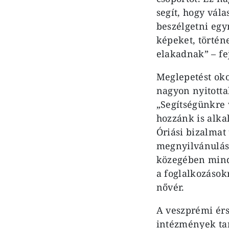
segít, hogy vál
beszélgetni eg
képeket, történ
elakadnak” – fej
Meglepetést oko
nagyon nyitotta
„Segítségünkre 
hozzánk is alka
Óriási bizalmat
megnyilvánuláso
közegében minde
a foglalkozások
nővér.
A veszprémi érs
intézmények tan