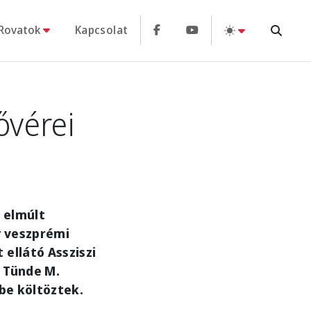
Rovatok
Kapcsolat
ővérei
 elmúlt
y veszprémi
ellátó Assziszi
s Tünde M.
mbe költöztek.