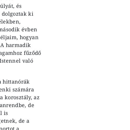
úlyát, és
 dolgoztak ki
lélekben,
 második évben
céljaim, hogyan
. A harmadik
magamhoz fűződő
Istennel való
a hittanórák
denki számára
a korosztály, az
 tanrendbe, de
l is
getnek, de a
portot a