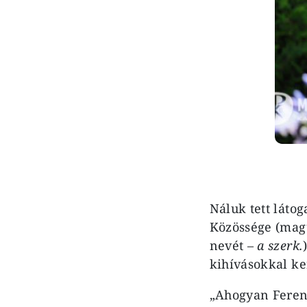
Náluk tett láto
Közössége (mag
nevét –
a szerk.
kihívásokkal ke
„Ahogyan Feren