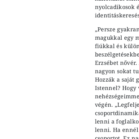
nyolcadikosok é
identitáskeresés
„Persze gyakran
magukkal egy má
fiúkkal és külö
beszélgetésekbe
Erzsébet nővér.
nagyon sokat tu
Hozzák a saját 
Istennel? Hogy
nehézségeimmel
végén. „Legfelj
csoportdinamika
lenni a foglalk
lenni. Ha enné
csoportot. Ez n