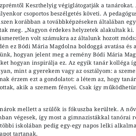
zprémtől Keszthelyig végiglátogatják a tanárokat.
lyenkor csoportos beszélgetés követi. A pedagógu
hiszen korábban a továbbképzéseken általában egy-
ttak meg. „Nagyon érdekes helyzetek alakultak ki. 
 ismeretlen volt számukra az általunk hozott móds
dén ez Bódi Mária Magdolna boldoggá avatása és a 
tünk, hogyan jelent meg a remény Bódi Mária Mag
nket hogyan inspirálja ez. Az egyik tanár kolléga í
lyan, mint a gyerekem vagy az osztályom: a szeme
ak érzem ezt a gondolatot: a létem az, hogy tanár
ttak, akik a szemem fényei. Csak így működhetün
anárok mellett a szülők is fókuszba kerültek. A nő
nban végesek, így most a gimnazistákkal tanórai 
 többi iskolában pedig egy-egy napos lelki alkalma
apot tartanak.