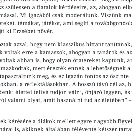
asz szülessen a fiatalok kérdéseire, az, ahogyan e
ymással. Mi igazából csak moderálunk. Viszünk m
eteket, témákat, játékot, ami segíti a továbbgondo
ti ki Erzsébet nővér.
ztak azzal, hogy nem klasszikus hittant tanítana
k voltak erre a kamaszok, ahogyan a tanárok és az 
voltak abban is, hogy olyan óratereket kaptunk,
lmazkodtak, mert érezték ennek a lehetőségnek a 
 tapasztaltunk meg, és ez igazán fontos az őszinte
kban, a reflektálásokban. A hosszú távú cél az, ho
nki élettel telivé tudjon válni, önjáró legyen, é
ról valami olyat, amit használni tud az életében” 
ek kérésére a diákok mellett egyre nagyobb figy
árai is, akiknek általában félévente kétszer tarta