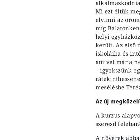
alkalmazkodnia
Mi ezt éltük me
elvinni az öröm
míg Balatonkene
helyi egyházköz
került. Az első
iskoláiba és in
amivel már a ne
– igyekszünk eg
rátekinthessene
mesélésbe Teréz
Az új megközel
A kurzus alapvo
szeresd felebar
A nővérek abban