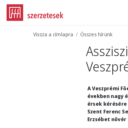
Ugrás a tartalomra
Morzsa
Vissza a címlapra
Összes hírünk
Asszisz
Veszpr
A Veszprémi Fő
években nagy é
érsek kérésére 
Szent Ferenc Se
Erzsébet nővér 