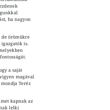
lkezdenek
agunkkal
lást, ha nagyon
k, de örömükre
igazgatók is.
 amelyekben
fontosságát.
gy a saját
s vigyen magával
– mondja Teréz
elmet kapnak az
nak lelki