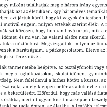
hogy miként találhatják meg e három irány egyens
thatják azt az életükben. Egy hároméves tematikát
vben azt jártuk körül, hogy ki vagyok én testben, 
i motivál engem, milyen értékek szerint élek? A
 választ közösen, hogy honnan hová tartok, mik a 
 időmet, és mi van, ha valami elsőre nem sikerül
latokra néztünk rá. Megvizsgáltuk, milyen az ön
enek a barátságaim, a párkapcsolatom, illetve az 
ejti ki Teréz nővér.
olák tanmenetébe beépítve, az osztályfőnöki vagy 
ák meg a foglalkozásokat, iskolai időben, így min
etőség. Nem feltétlenül a hithez kötött a kurzus, az 
 részt rajta, amelyik éppen befér az adott évben a
 a bekerülésért. Előfordul, hogy más vallású fiata
z órákba, mert itt ugyan kicsit másképpen beszél
enki be tudja építeni az életébe. A legfőbb célcso