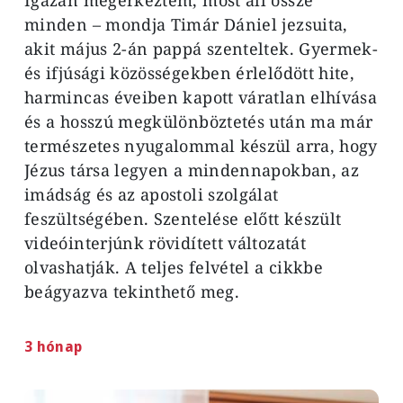
Igazán megérkeztem, most áll össze
minden – mondja Timár Dániel jezsuita,
akit május 2-án pappá szenteltek. Gyermek-
és ifjúsági közösségekben érlelődött hite,
harmincas éveiben kapott váratlan elhívása
és a hosszú megkülönböztetés után ma már
természetes nyugalommal készül arra, hogy
Jézus társa legyen a mindennapokban, az
imádság és az apostoli szolgálat
feszültségében. Szentelése előtt készült
videóinterjúnk rövidített változatát
olvashatják. A teljes felvétel a cikkbe
beágyazva tekinthető meg.
3 hónap
Image