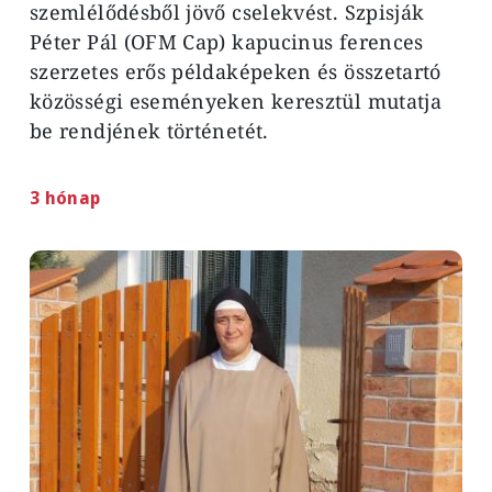
szemlélődésből jövő cselekvést. Szpisják
Péter Pál (OFM Cap) kapucinus ferences
szerzetes erős példaképeken és összetartó
közösségi eseményeken keresztül mutatja
be rendjének történetét.
3 hónap
Image