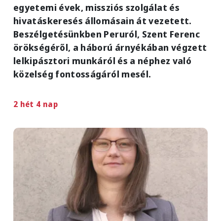
egyetemi évek, missziós szolgálat és
hivatáskeresés állomásain át vezetett.
Beszélgetésünkben Peruról, Szent Ferenc
örökségéről, a háború árnyékában végzett
lelkipásztori munkáról és a néphez való
közelség fontosságáról mesél.
2 hét 4 nap
Image