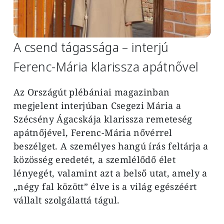
A csend tágassága – interjú
Ferenc-Mária klarissza apátnővel
Az Országút plébániai magazinban
megjelent interjúban Csegezi Mária a
Szécsény Ágacskája klarissza remeteség
apátnőjével, Ferenc-Mária nővérrel
beszélget. A személyes hangú írás feltárja a
közösség eredetét, a szemlélődő élet
lényegét, valamint azt a belső utat, amely a
„négy fal között” élve is a világ egészéért
vállalt szolgálattá tágul.