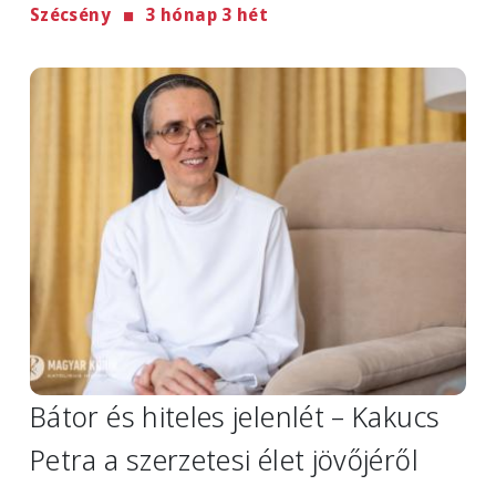
Szécsény
3 hónap 3 hét
Image
Bátor és hiteles jelenlét – Kakucs
Petra a szerzetesi élet jövőjéről