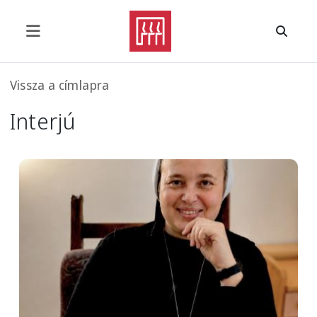
Ugrás a tartalomra
Morzsa
Vissza a címlapra
Interjú
Image