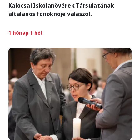
Kalocsai Iskolanővérek Társulatának
általános főnöknője válaszol.
1 hónap 1 hét
Image