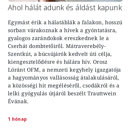
Ahol hálát adunk és áldást kapunk
Egymást érik a hálatáblák a falakon, hosszú
sorban várakoznak a hívek a gyóntatásra,
gyalogos zarándokok ereszkednek le a
Cserhát dombtetőiről. Mátraverebély-
Szentkút, a búcsújárók kedvelt úti célja,
kiengesztelődésre és hálára hív. Orosz
Lóránt OFM, a nemzeti kegyhely igazgatója
a hagyományos vallásosság átalakulásáról,
a közösségi hit megéléséről, csodákról és a
lelki gyógyulás útjáról beszélt Trauttwein
Évának.
1 hónap