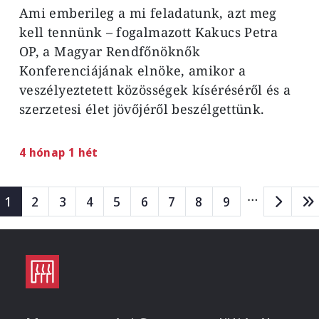
Ami emberileg a mi feladatunk, azt meg
kell tennünk – fogalmazott Kakucs Petra
OP, a Magyar Rendfőnöknők
Konferenciájának elnöke, amikor a
veszélyeztetett közösségek kíséréséről és a
szerzetesi élet jövőjéről beszélgettünk.
4 hónap 1 hét
Oldalszámozás
…
Page
Page
Page
Page
Page
Page
Page
Page
Page
1
2
3
4
5
6
7
8
9