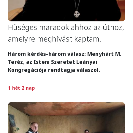
Hűséges maradok ahhoz az úthoz,
amelyre meghívást kaptam.
Három kérdés-három válasz: Menyhárt M.
Teréz, az Isteni Szeretet Leányai
Kongregációja rendtagja válaszol.
1 hét 2 nap
Image