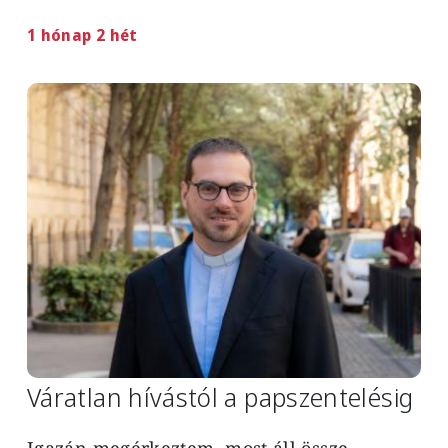
1 hónap 2 hét
Image
Váratlan hívástól a papszentelésig