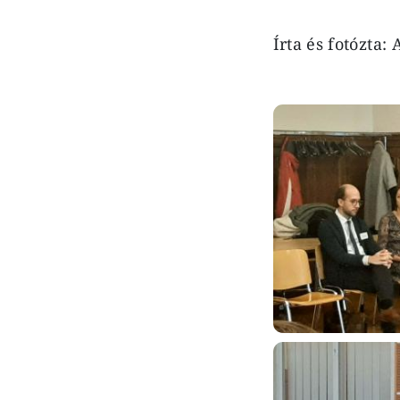
Írta és fotózta:
Image
Image