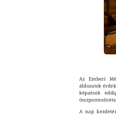
Az Emberi Mél
áldozatok érdek
képzések eddig
összpontosította
A nap kezdet