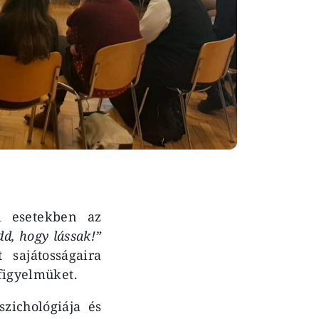
i esetekben az
d, hogy lássak!”
 sajátosságaira
 figyelmüket.
szichológiája és