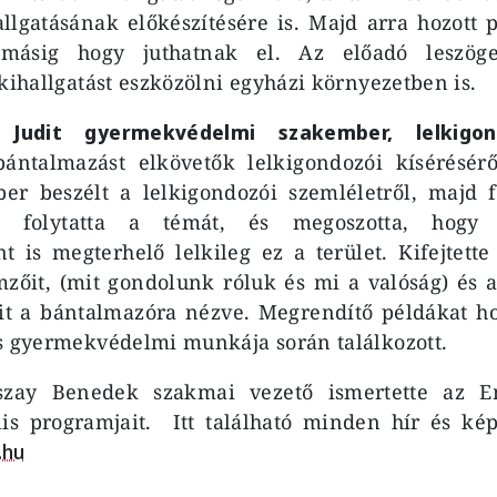
allgatásának előkészítésére is. Majd arra hozott 
omásig hogy juthatnak el. Az előadó leszögez
 kihallgatást eszközölni egyházi környezetben is.
 Judit gyermekvédelmi szakember, lelkigon
bántalmazást elkövetők lelkigondozói kísérésér
er beszélt a lelkigondozói szemléletről, majd fe
el folytatta a témát, és megoszotta, hog
t is megterhelő lelkileg ez a terület. Kifejtett
mzőit, (mit gondolunk róluk és mi a valóság) és
t a bántalmazóra nézve. Megrendítő példákat ho
s gyermekvédelmi munkája során találkozott.
szay Benedek szakmai vezető ismertette az E
ális programjait. Itt található minden hír és ké
.hu