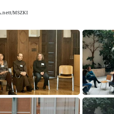
 A.nett/MSZKI
Image
Image