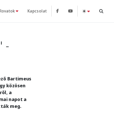
Rovatok
Kapcsolat
 -
ező Bartimeus
ogy közösen
ől, a
kmai napot a
ották meg.