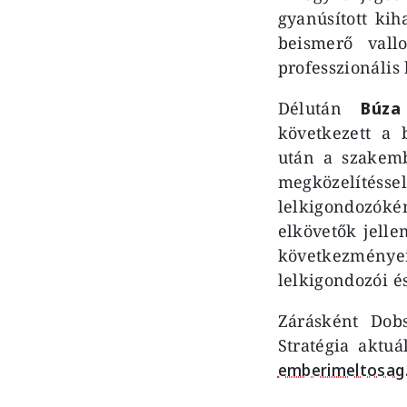
gyanúsított kih
beismerő vall
professzionális
Délután
Búza
következett a 
után a szakemb
megközelítéss
lelkigondozókén
elkövetők jelle
következményei
lelkigondozói é
Zárásként Dob
Stratégia aktu
emberimeltosag