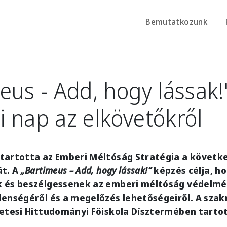
Bemutatkozunk
eus - Add, hogy lássak!"
 nap az elkövetőkről
tartotta az Emberi Méltóság Stratégia a követk
át. A
„Bartimeus – Add, hogy lássak!”
képzés célja, h
 és beszélgessenek az emberi méltóság védelmér
lenségéről és a megelőzés lehetőségeiről. A sza
zetesi Hittudományi Főiskola Dísztermében tart