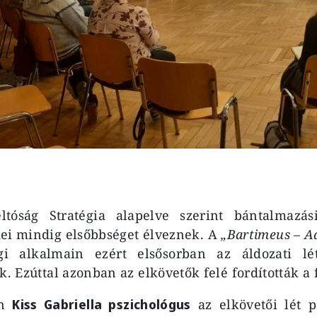
tóság Stratégia alapelve szerint bántalmazás
ei mindig elsőbbséget élveznek. A
„Bartimeus – Ad
i alkalmain ezért elsősorban az áldozati lét
k. Ezúttal azonban az elkövetők felé fordították a
én
Kiss Gabriella pszichológus
az elkövetői lét p