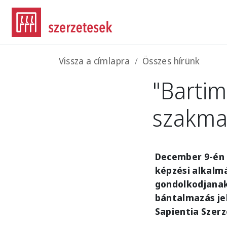
Ugrás a tartalomra
Morzsa
Vissza a címlapra
Összes hírünk
"Bartim
szakmai
December 9-én 
képzési alkalm
gondolkodjanak
bántalmazás je
Sapientia Szer