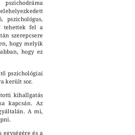
r pszichodráma
elehelyezkedett
, pszichológus,
 tehettek fel a
ztán szerepcsere
en, hogy melyik
 abban, hogy ez
tő pszichológiai
a került sor.
totti kihallgatás
ása kapcsán. Az
gyáltalán. A mi,
apni.
s egységére és a