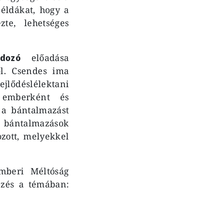
példákat, hogy a
te, lehetséges
dozó
előadása
ől. Csendes ima
jlődéslélektani
y emberként és
e a bántalmazást
 a bántalmazások
zott, melyekkel
mberi Méltóság
pzés a témában: