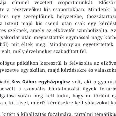
kája címmel vezetett csoportmunkát. Előszö
rte a résztvevőket kis csoportokban. Mindenki b
sos ügy szereplőinek helyzetébe, (hozzátartozó
az Isten) majd kis csend után csak egy kérdést
es széknek, amely az elkövetőt szimbolizálta. A
 gyakorlat után megosztották egymással nagy körb
kből) mit éltek meg. Mindannyian egyetértettek
 volt, mély érzelmeket szabadított fel.
ológus példákon keresztül is felvázolta az elköve
gvezetve egy skálán, majd kérdésekre és válaszokr
lőadó
Kiss Gábor egyházjogász
volt, aki a gyanúsí
 beszélt a szexuális bántalmazási ügyek feltár
lgatása során meg kell tudni, hogy mi történt e
an, ki, kivel, miért? kérdésekre kell válaszokat k
 kitért a kihallgatás fogalmára, tartalmi tematiku