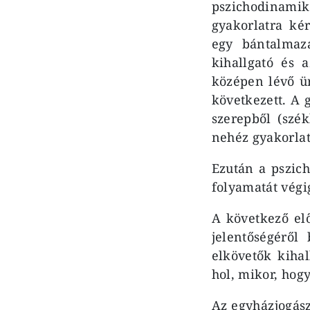
pszichodinami
gyakorlatra ké
egy bántalmazá
kihallgató és 
középen lévő ür
következett. A
szerepből (szé
nehéz gyakorlat
Ezután a pszich
folyamatát végi
A következő e
jelentőségéről
elkövetők kihal
hol, mikor, hogy
Az egyházjogász