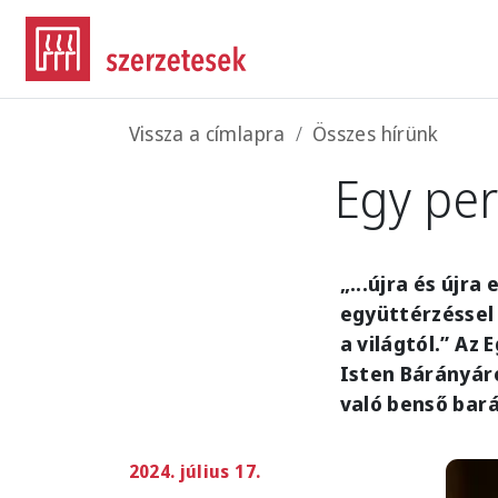
Ugrás a tartalomra
Morzsa
Vissza a címlapra
Összes hírünk
Egy per
„...újra és újra
együttérzéssel 
a világtól.” Az
Isten Bárányáró
való benső bará
2024. július 17.
Imag