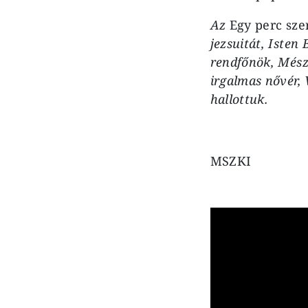
Az
Egy perc sze
jezsuitát, Isten
rendfőnök, Mészá
irgalmas nővér, 
hallottuk.
MSZKI