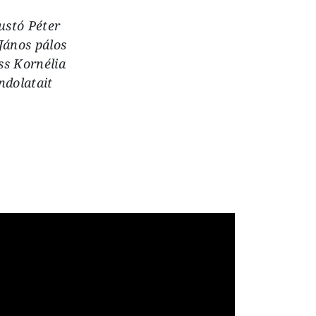
ustó Péter
János pálos
ss Kornélia
ndolatait