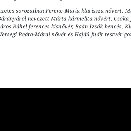
rzetes
sorozatban Ferenc-Mária klarissza nővért, M
 Bárányáról nevezett Márta kármelita nővért, Csóka 
ros Ráhel ferences kisnővér, Baán Izsák bencés, Ki
Versegi Beáta-Márai nővér és Hajdú Judit testvér go