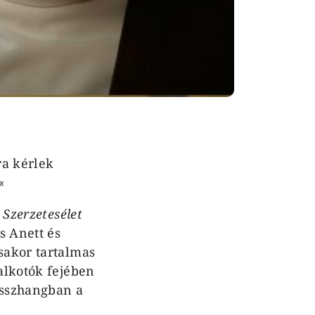
ra kérlek
«
 Szerzetesélet
s Anett és
sakor tartalmas
 alkotók fejében
összhangban a