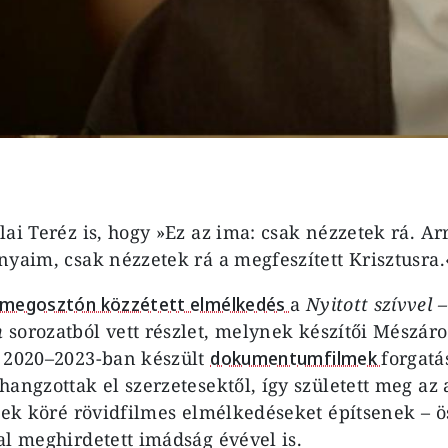
ai Teréz is, hogy »Ez az ima: csak nézzetek rá. Ar
nyaim, csak nézzetek rá a megfeszített Krisztusra.
ómegosztón közzétett elmélkedés
a
Nyitott szívvel –
n
sorozatból vett részlet, melynek készítői Mészáro
A 2020–2023-ban készült
dokumentumfilmek
forgatá
hangzottak el szerzetesektől, így született meg az
ezek köré rövidfilmes elmélkedéseket építsenek – 
al meghirdetett imádság évével is.