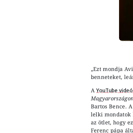
„Ezt mondja Avil
benneteket, leá
A
YouTube vide
Magyarországo
Bartos Bence. 
lelki mondatok 
az ötlet, hogy 
Ferenc pápa ált