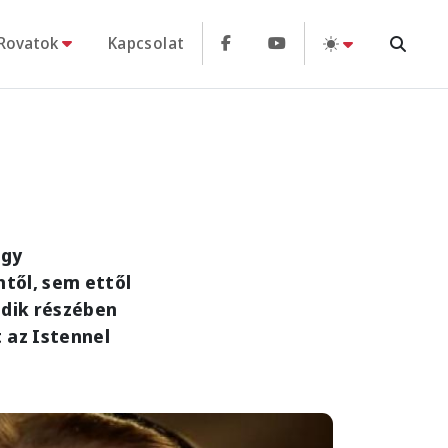
Rovatok
Kapcsolat
agy
ntől, sem ettől
adik részében
 az Istennel