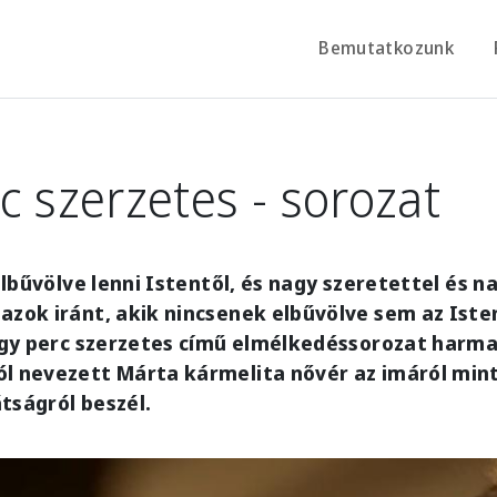
Bemutatkozunk
c szerzetes - sorozat
 elbűvölve lenni Istentől, és nagy szeretettel és n
azok iránt, akik nincsenek elbűvölve sem az Iste
 Egy perc szerzetes című elmélkedéssorozat harm
l nevezett Márta kármelita nővér az imáról mint
tságról beszél.
e