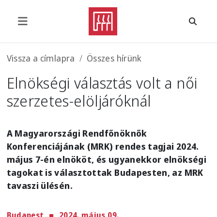
Ugrás a tartalomra
Morzsa
Vissza a címlapra
Összes hírünk
Elnökségi választás volt a női
szerzetes-elöljáróknál
A Magyarországi Rendfőnöknők
Konferenciájának (MRK) rendes tagjai 2024.
május 7-én elnököt, és ugyanekkor elnökségi
tagokat is választottak Budapesten, az MRK
tavaszi ülésén.
Budapest
2024. május 09.