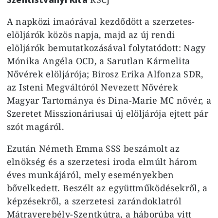
A napközi imaórával kezdődött a szerzetes-
elöljárók közös napja, majd az új rendi
elöljárók bemutatkozásával folytatódott: Nagy
Mónika Angéla OCD, a Sarutlan Kármelita
Nővérek elöljárója; Birosz Erika Alfonza SDR,
az Isteni Megváltóról Nevezett Nővérek
Magyar Tartománya és Dina-Marie MC nővér, a
Szeretet Misszionáriusai új elöljárója ejtett pár
szót magáról.
Ezután Németh Emma SSS beszámolt az
elnökség és a szerzetesi iroda elmúlt három
éves munkájáról, mely eseményekben
bővelkedett. Beszélt az együttműködésekről, a
képzésekről, a szerzetesi zarándoklatról
Mátraverebély-Szentkútra, a háborúba vitt