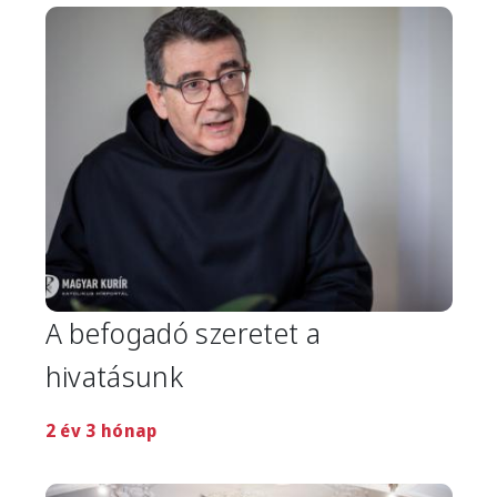
Image
A befogadó szeretet a
hivatásunk
2 év 3 hónap