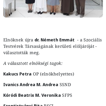
Elnöknek újra
dr. Németh Emmát
- a Szociális
Testvérek Társaságának kerületi elöljáróját -
választották meg.
A választott elnökségi tagok:
Kakucs Petra
OP (elnökhelyettes)
Ivanics Andrea M. Andrea
SSND
Kóródi Beatrix M. Veronika
SFPS
Szentistványi Rita
RSCJ