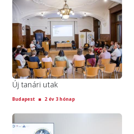
Image
Új tanári utak
Budapest
2 év 3 hónap
Image