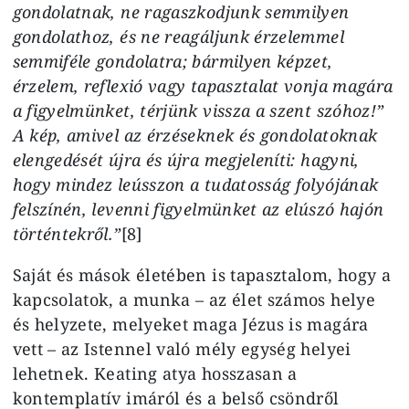
gondolatnak, ne ragaszkodjunk semmilyen
gondolathoz, és ne reagáljunk érzelemmel
semmiféle gondolatra; bármilyen képzet,
érzelem, reflexió vagy tapasztalat vonja magára
a figyelmünket, térjünk vissza a szent szóhoz!”
A kép, amivel az érzéseknek és gondolatoknak
elengedését újra és újra megjeleníti: hagyni,
hogy mindez leússzon a tudatosság folyójának
felszínén, levenni figyelmünket az elúszó hajón
történtekről.”
[8]
Saját és mások életében is tapasztalom, hogy a
kapcsolatok, a munka – az élet számos helye
és helyzete, melyeket maga Jézus is magára
vett – az Istennel való mély egység helyei
lehetnek. Keating atya hosszasan a
kontemplatív imáról és a belső csöndről