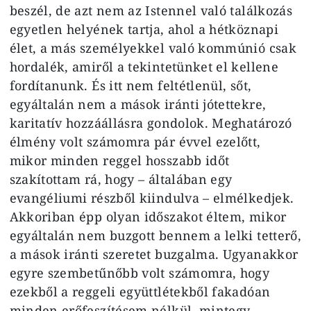
beszél, de azt nem az Istennel való találkozás
egyetlen helyének tartja, ahol a hétköznapi
élet, a más személyekkel való kommúnió csak
hordalék, amiről a tekintetünket el kellene
fordítanunk. És itt nem feltétlenül, sőt,
egyáltalán nem a mások iránti jótettekre,
karitatív hozzáállásra gondolok. Meghatározó
élmény volt számomra pár évvel ezelőtt,
mikor minden reggel hosszabb időt
szakítottam rá, hogy – általában egy
evangéliumi részből kiindulva – elmélkedjek.
Akkoriban épp olyan időszakot éltem, mikor
egyáltalán nem buzgott bennem a lelki tetterő,
a mások iránti szeretet buzgalma. Ugyanakkor
egyre szembetűnőbb volt számomra, hogy
ezekből a reggeli együttlétekből fakadóan
minden erőfeszítésem nélkül, mintegy