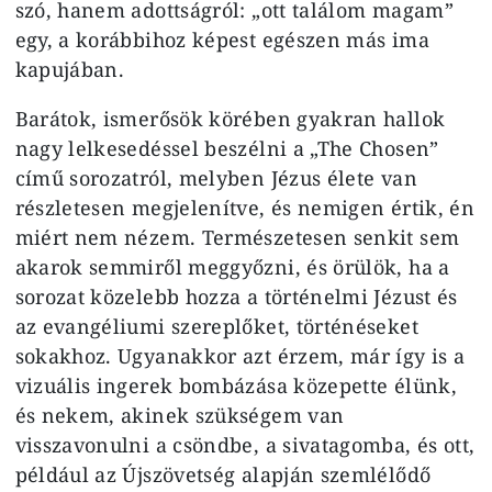
szó, hanem adottságról: „ott találom magam”
egy, a korábbihoz képest egészen más ima
kapujában.
Barátok, ismerősök körében gyakran hallok
nagy lelkesedéssel beszélni a „The Chosen”
című sorozatról, melyben Jézus élete van
részletesen megjelenítve, és nemigen értik, én
miért nem nézem. Természetesen senkit sem
akarok semmiről meggyőzni, és örülök, ha a
sorozat közelebb hozza a történelmi Jézust és
az evangéliumi szereplőket, történéseket
sokakhoz. Ugyanakkor azt érzem, már így is a
vizuális ingerek bombázása közepette élünk,
és nekem, akinek szükségem van
visszavonulni a csöndbe, a sivatagomba, és ott,
például az Újszövetség alapján szemlélődő