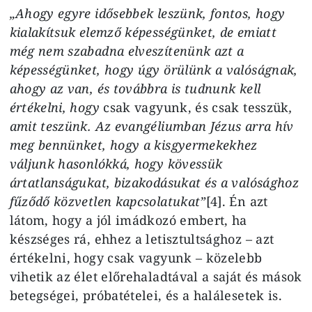
„Ahogy egyre idősebbek leszünk, fontos, hogy
kialakítsuk elemző képességünket, de emiatt
még nem szabadna elveszítenünk azt a
képességünket, hogy úgy örülünk a valóságnak,
ahogy az van, és továbbra is tudnunk kell
értékelni, hogy
csak vagyunk, és csak tesszük
,
amit teszünk. Az evangéliumban Jézus arra hív
meg bennünket, hogy a kisgyermekekhez
váljunk hasonlókká, hogy kövessük
ártatlanságukat, bizakodásukat és a valósághoz
fűződő közvetlen kapcsolatukat”
[4]. Én azt
látom, hogy a jól imádkozó embert, ha
készséges rá, ehhez a letisztultsághoz – azt
értékelni, hogy csak vagyunk – közelebb
vihetik az élet előrehaladtával a saját és mások
betegségei, próbatételei, és a halálesetek is.