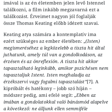
imával is az én életemben jelen levő Istennel
találkozni, a film inkább megzavarná ezt a
találkozást. Érveimet nagyon jól foglalják
össze Thomas Keating előbb idézett szavai.
Keating atya számára a kontemplatív ima
ezért szükséges az ember életében: „
(Isten)
megismeréséhez a legközelebb a tiszta hit által
juthatunk, amely túl van a gondolkodáson, az
érzésen és az önreflexión. A tiszta hit akkor
tapasztalható leginkább, amikor pszichésen nem
tapasztaljuk Istent. Isten meghaladja az
érzékszervi vagy fogalmi tapasztalást”
[7]. A
kipróbált és hatékony – jobb szó híján –
módszer pedig, ami efelé segít:
„Ebben az
imában a gondolatokkal való bánásmód alapelve
a következő: ne álljunk ellen semmiféle