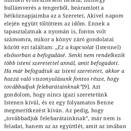
hullámverés a tengerből, beáramlott a
hétköznapjaimba az a Szeretet, Akivel napom
elején együtt töltöttem az időm. Ennek a
tapasztalatnak a nyomán is, fontos volt
számomra, mikor a könyv záró gondolatai
között ezt találtam:
„Ez a kapcsolat
(Istennel)
elsősorban a befogadásé. Senki nem rendelkezik
több isteni szeretettel annál, amit befogadott.
Ha már befogadtuk az isteni szeretetet, akkor a
hozzá való viszonyulásunk fontos része, hogy
továbbadjuk felebarátainknak”
[9]. Azt
gondolom, hogy nincs igazi szeretetünk
Istenen kívül, és ez egy folyamatos Benne
megmerítkezést kíván. Az pedig, hogy
„továbbadjuk felebarátainknak”, már nem is
feladat, hanem az az együttlét, amit az imában