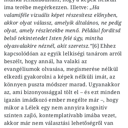
ima terébe megérkezzen. Illetve:
„Ha
valamiféle vizuális képet részesítesz előnyben,
akkor olyat válassz, amelyik általános, ne pedig
olyat, amely részletekbe menő. Például fordítsd
belső tekintetedet Isten felé úgy, mintha
olyasvalakire néznél, akit szeretsz.”
[6] Ehhez
kapcsolódóan az egyik lelkiségi tanárom arról
beszélt, hogy annál, ha valaki az
evangéliumok olvasása, megismerése nélkül
elkezdi gyakorolni a képek nélküli imát, az
könnyen puszta módszer marad. Ugyanakkor
az, ami bizonyossággal tölt el – és ezt minden
igazán imádkozó ember megélte már –, hogy
mikor a Lélek egy nem annyira kognitív
szinten zajló, kontemplatívabb imába vezet,
akkor már nem választási lehetőségről van