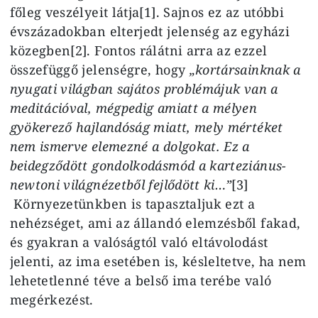
főleg veszélyeit látja[1]. Sajnos ez az utóbbi
évszázadokban elterjedt jelenség az egyházi
közegben[2]. Fontos rálátni arra az ezzel
összefüggő jelenségre, hogy
„kortársainknak a
nyugati világban sajátos problémájuk van a
meditációval, mégpedig amiatt a mélyen
gyökerező hajlandóság miatt, mely mértéket
nem ismerve elemezné a dolgokat. Ez a
beidegződött gondolkodásmód a karteziánus-
newtoni világnézetből fejlődött ki…”
[3]
Környezetünkben is tapasztaljuk ezt a
nehézséget, ami az állandó elemzésből fakad,
és gyakran a valóságtól való eltávolodást
jelenti, az ima esetében is, késleltetve, ha nem
lehetetlenné téve a belső ima terébe való
megérkezést.