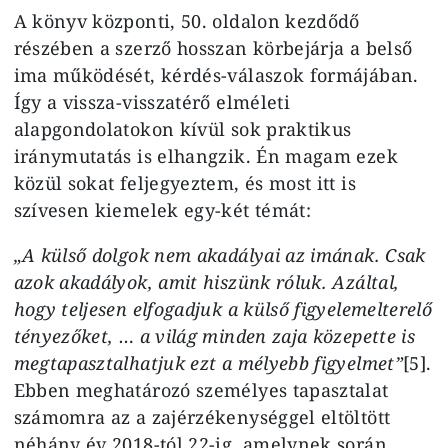
A könyv központi, 50. oldalon kezdődő
részében a szerző hosszan körbejárja a belső
ima működését, kérdés-válaszok formájában.
Így a vissza-visszatérő elméleti
alapgondolatokon kívül sok praktikus
iránymutatás is elhangzik. Én magam ezek
közül sokat feljegyeztem, és most itt is
szívesen kiemelek egy-két témát:
„A külső dolgok nem akadályai az imának. Csak
azok akadályok, amit hiszünk róluk. Azáltal,
hogy teljesen elfogadjuk a külső figyelemelterelő
tényezőket, … a világ minden zaja közepette is
megtapasztalhatjuk ezt a mélyebb figyelmet”
[5].
Ebben meghatározó személyes tapasztalat
számomra az a zajérzékenységgel eltöltött
néhány év 2018-tól 22-ig, amelynek során