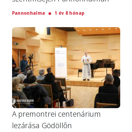
Pannonhalma
1 év 8 hónap
Image
A premontrei centenárium
lezárása Gödöllőn