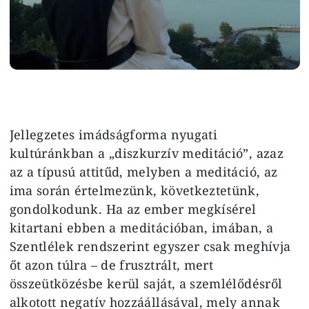
Jellegzetes imádságforma nyugati
kultúránkban a „diszkurzív meditáció”, azaz
az a típusú attitűd, melyben a meditáció, az
ima során értelmezünk, következtetünk,
gondolkodunk. Ha az ember megkísérel
kitartani ebben a meditációban, imában, a
Szentlélek rendszerint egyszer csak meghívja
őt azon túlra – de frusztrált, mert
összeütközésbe kerül saját, a szemlélődésről
alkotott negatív hozzáállásával, mely annak