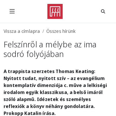
Ugrás a tartalomra
Morzsa
Vissza a címlapra
Összes hírünk
Felszínről a mélybe az ima
sodró folyójában
A trappista szerzetes Thomas Keating:
Nyitott tudat, nyitott szív – az evangélium
kontemplatív dimenziója c. műve a lelkiségi
irodalom egyik klasszikusa, a belső imáról
szóló alapmű. Idézetek és személyes
reflexiók a könyv néhány gondolatára.
Prokopp Katalin írása.