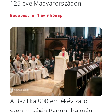
125 éve Magyarországon
Budapest
1 év 9 hónap
Image
A Bazilika 800 emlékév záró
szentmiséjén Pannonhalmán