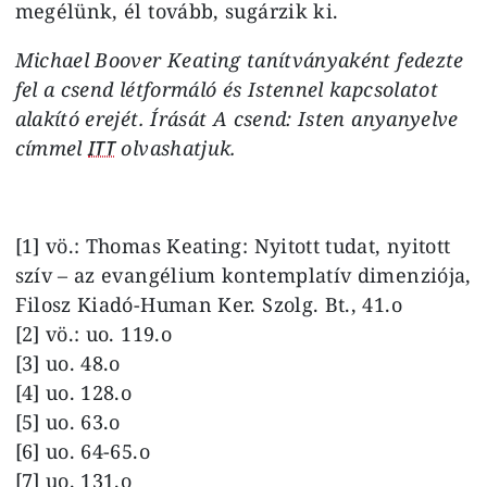
megélünk, él tovább, sugárzik ki.
Michael Boover Keating tanítványaként fedezte
fel a csend létformáló és Istennel kapcsolatot
alakító erejét. Írását A csend: Isten anyanyelve
címmel
ITT
olvashatjuk.
[1] vö.: Thomas Keating: Nyitott tudat, nyitott
szív – az evangélium kontemplatív dimenziója,
Filosz Kiadó-Human Ker. Szolg. Bt., 41.o
[2] vö.: uo. 119.o
[3] uo. 48.o
[4] uo. 128.o
[5] uo. 63.o
[6] uo. 64-65.o
[7] uo. 131.o