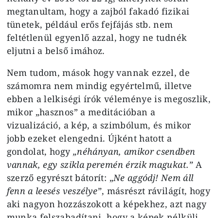
megtanultam, hogy a zajból fakadó fizikai
tünetek, például erős fejfájás stb. nem
feltétlenül egyenlő azzal, hogy ne tudnék
eljutni a belső imához.
Nem tudom, mások hogy vannak ezzel, de
számomra nem mindig egyértelmű, illetve
ebben a lelkiségi írók véleménye is megoszlik,
mikor „hasznos” a meditációban a
vizualizáció, a kép, a szimbólum, és mikor
jobb ezeket elengedni. Újként hatott a
gondolat, hogy
„néhányan, amikor csendben
vannak, egy szikla peremén érzik magukat.”
A
szerző egyrészt bátorít: „
Ne aggódj! Nem áll
fenn a leesés veszélye”
, másrészt rávilágít, hogy
aki nagyon hozzászokott a képekhez, azt nagy
munka felszabadítani, hogy a képek nélküli