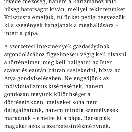
jövedelmezőség, hanem a karizmához való
hűség bátorságot kíván, mellyel tekintetünket
Krisztusra emeljük, fülünket pedig hegyezzük
ki a szegények hangjának a meghallására –
intett a pápa.
A szerzetesi intézmények gazdaságának
átgondolásához figyelmesen végig kell olvasni
a történelmet, meg kell hallgatni az Isten
szavát és ezután bátran cselekedni, bízva az
Atya gondviselésében. Ne engedjünk az
individualizmus kísértésének, hanem
gondosan tegyünk különbséget a
döntéseinkben, melyeket soha nem
delegálhatunk, hanem mindig személyesek
maradnak – emelte ki a pápa. Becsapják
magukat azok a szerzetesintézménynek,