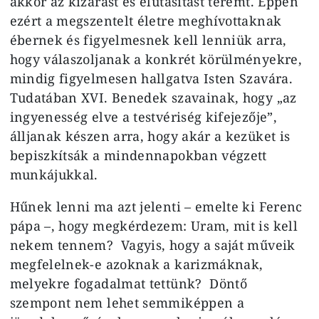
akkor az kizárást és elutasítást teremt. Éppen
ezért a megszentelt életre meghívottaknak
ébernek és figyelmesnek kell lenniük arra,
hogy válaszoljanak a konkrét körülményekre,
mindig figyelmesen hallgatva Isten Szavára.
Tudatában XVI. Benedek szavainak, hogy „az
ingyenesség elve a testvériség kifejezője”,
álljanak készen arra, hogy akár a kezüket is
bepiszkítsák a mindennapokban végzett
munkájukkal.
Hűnek lenni ma azt jelenti – emelte ki Ferenc
pápa –, hogy megkérdezem: Uram, mit is kell
nekem tennem? Vagyis, hogy a saját műveik
megfelelnek-e azoknak a karizmáknak,
melyekre fogadalmat tettünk? Döntő
szempont nem lehet semmiképpen a