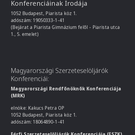
Konferenciáinak Irodája
1052 Budapest, Piarista köz 1.
adószám: 19050333-1-41
(Bejárat a Piarista Gimnázium felől - Piarista utca
1., 5. emelet)
Magyarországi Szerzeteselöljárók
Konferenciái:
Magyarországi Rendfőnöknők Konferenciája
(MRK)
elnöke: Kakucs Petra OP
1052 Budapest, Piarista köz 1.
adószám: 18064890-1-41
Férfi Szerzeteselöljárók Konferenciája (FSZK)