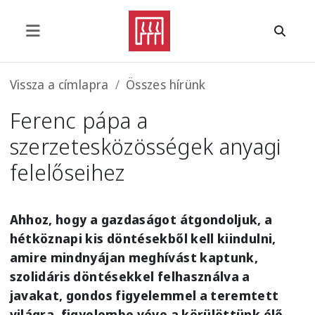
Ugrás a tartalomra
Morzsa
Vissza a címlapra
Összes hírünk
Ferenc pápa a
szerzetesközösségek anyagi
felelőseihez
Ahhoz, hogy a gazdaságot átgondoljuk, a
hétköznapi kis döntésekből kell kiindulni,
amire mindnyájan meghívást kaptunk,
szolidáris döntésekkel felhasználva a
javakat, gondos figyelemmel a teremtett
világra, figyelembe véve a körülöttünk élő