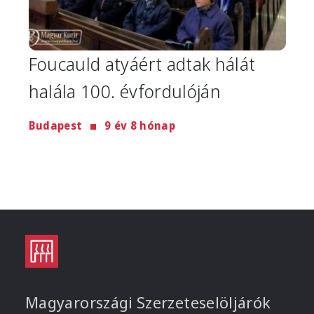
Foucauld atyáért adtak hálát
halála 100. évfordulóján
Budapest
9 év 8 hónap
Magyarországi Szerzeteselöljárók