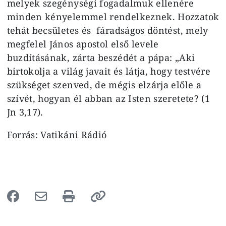
melyek szegénységi fogadalmuk ellenére
minden kényelemmel rendelkeznek. Hozzatok
tehát becsületes és fáradságos döntést, mely
megfelel János apostol első levele
buzdításának, zárta beszédét a pápa: „Aki
birtokolja a világ javait és látja, hogy testvére
szükséget szenved, de mégis elzárja előle a
szívét, hogyan él abban az Isten szeretete? (1
Jn 3,17).
Forrás: Vatikáni Rádió