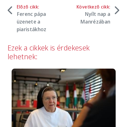
Előző cikk:
Következő cikk:
Ferenc pápa
Nyílt nap a
üzenete a
Manrézában
piaristákhoz
Ezek a cikkek is érdekesek
lehetnek:
Image