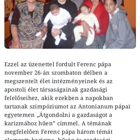
Ezzel az üzenettel fordult Ferenc pápa
november 26-án szombaton délben a
megszentelt élet intézményeinek és az
apostoli élet társaságainak gazdasági
felelőseihez, akik ezekben a napokban
tartanak szimpóziumot az Antonianum pápai
egyetemen „Átgondolni a gazdaságot a
karizmához hűen” címmel. A témának
megfelelően Ferenc pápa három témát
elemzett: karizma, hűség és gazdasági