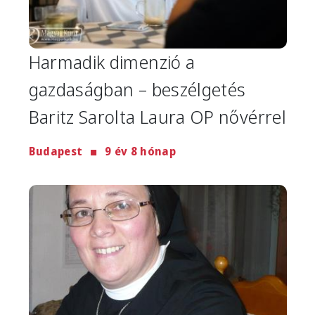
Harmadik dimenzió a
gazdaságban – beszélgetés
Baritz Sarolta Laura OP nővérrel
Budapest
9 év 8 hónap
Image