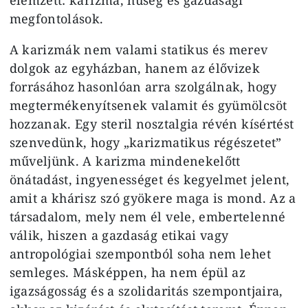
megfontolások.
A karizmák nem valami statikus és merev
dolgok az egyházban, hanem az élővizek
forrásához hasonlóan arra szolgálnak, hogy
megtermékenyítsenek valamit és gyümölcsöt
hozzanak. Egy steril nosztalgia révén kísértést
szenvedünk, hogy „karizmatikus régészetet”
műveljünk. A karizma mindenekelőtt
önátadást, ingyenességet és kegyelmet jelent,
amit a khárisz szó gyökere maga is mond. Az a
társadalom, mely nem él vele, embertelenné
válik, hiszen a gazdaság etikai vagy
antropológiai szempontból soha nem lehet
semleges. Másképpen, ha nem épül az
igazságosság és a szolidaritás szempontjaira,