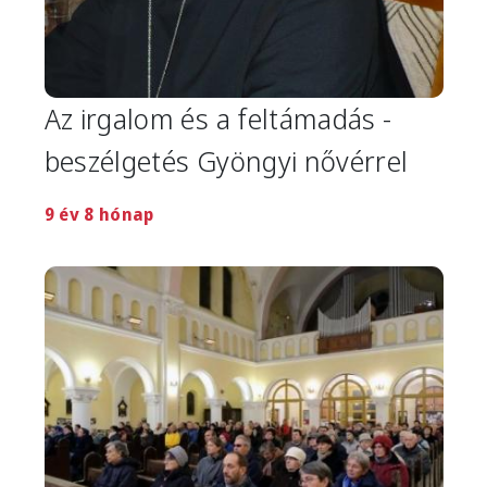
Az irgalom és a feltámadás -
beszélgetés Gyöngyi nővérrel
9 év 8 hónap
Image