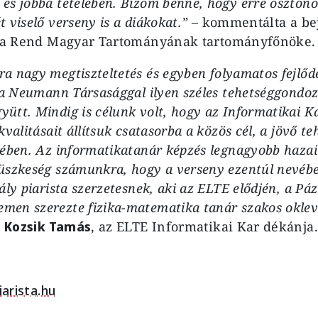
és jobbá tételében. Bízom benne, hogy erre ösztönö
 viselő verseny is a diákokat.”
– kommentálta a be
ista Rend Magyar Tartományának tartományfőnöke.
 nagy megtiszteltetés és egyben folyamatos fejlődé
 a Neumann Társasággal ilyen széles tehetséggondoz
ütt. Mindig is célunk volt, hogy az Informatikai 
kvalitásait állítsuk csatasorba a közös cél, a jövő t
kében. Az informatikatanár képzés legnagyobb haza
üszkeség számunkra, hogy a verseny ezentúl nevébe
ály piarista szerzetesnek, aki az ELTE elődjén, a P
en szerezte fizika-matematika tanár szakos oklev
. Kozsik Tamás
, az ELTE Informatikai Kar dékánja.
iarista.hu