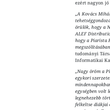
ezért nagyon jó
„A Kovács Mihá
tehetséggondozá
örülök, hogy a N
ALEF Distributi
hogy a Piarista 
megszólításában
tudományi Társa
Informatikai Kar
„Nagy öröm a Pi
egykori szerzet
mindennapokban 
egységben volt l
legnehezebb tört
felkeltse diákja