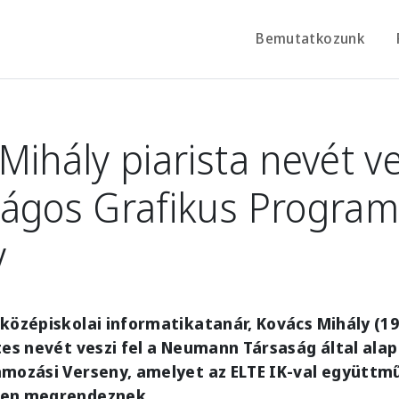
Bemutatkozunk
Mihály piarista nevét ve
ágos Grafikus Program
y
középiskolai informatikatanár, Kovács Mihály (1
tes nevét veszi fel a Neumann Társaság által ala
amozási Verseny, amelyet az ELTE IK-val együtt
ben megrendeznek.