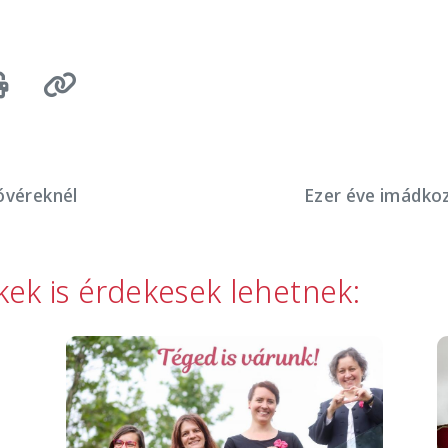
ővéreknél
Ezer éve imádkoz
kkek is érdekesek lehetnek:
Image
I