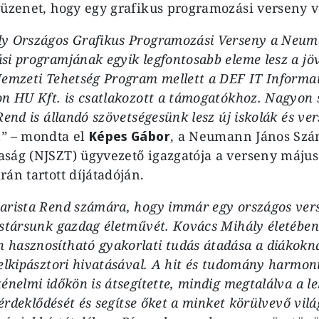
 üzenet, hogy egy grafikus programozási verseny ve
ly Országos Grafikus Programozási Verseny a Neum
si programjának egyik legfontosabb eleme lesz a jö
emzeti Tehetség Program mellett a DEF IT Informati
on HU Kft. is csatlakozott a támogatókhoz. Nagyon 
Rend is állandó szövetségesünk lesz új iskolák és ve
”
– mondta el
Képes Gábor
, a Neumann János Szá
ság (NJSZT) ügyvezető igazgatója a verseny május
án tartott díjátadóján.
arista Rend számára, hogy immár egy országos vers
estársunk gazdag életművét. Kovács Mihály életében
hasznosítható gyakorlati tudás átadása a diákokna
elkipásztori hivatásával. A hit és tudomány harmon
énelmi időkön is átsegítette, mindig megtalálva a l
i érdeklődését és segítse őket a minket körülvevő vilá