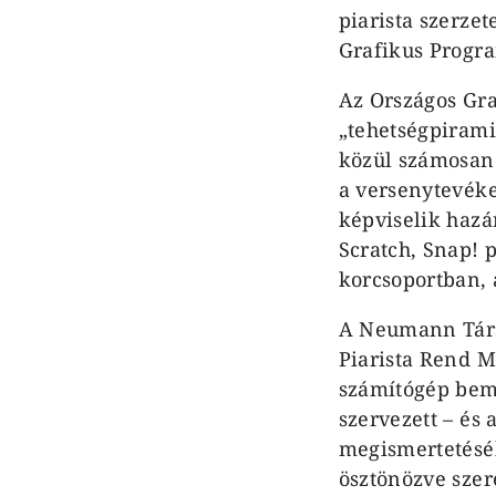
piarista szerzet
Grafikus Progra
Az Országos Gr
„tehetségpirami
közül számosan
a versenytevéke
képviselik hazá
Scratch, Snap! 
korcsoportban, a
A Neumann Társ
Piarista Rend 
számítógép bemu
szervezett – és
megismertetéséb
ösztönözve szer