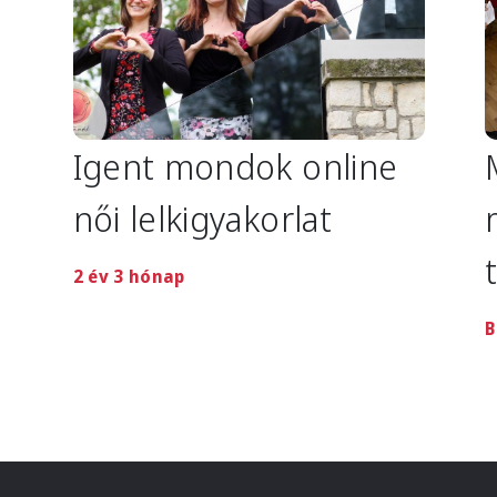
Igent mondok online
női lelkigyakorlat
2 év 3 hónap
B