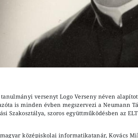
tanulmányi versenyt Logo Verseny néven alapítot
 azóta is minden évben megszervezi a Neumann Tá
si Szakosztálya, szoros együttműködésben az ELT
ő magyar középiskolai informatikatanár, Kovács Mi