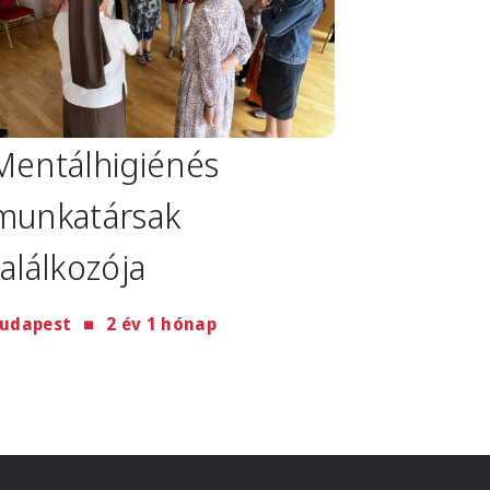
Mentálhigiénés
munkatársak
találkozója
udapest
2 év 1 hónap