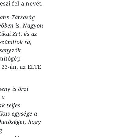
szi fel a nevét.
ann Társaság
vőben is. Nagyon
kai Zrt. és az
számítok rá,
rsenyzők
mítógép-
 23-án, az ELTE
eny is őrzi
 a
k teljes
ikus egysége a
ehetőséget, hogy
g