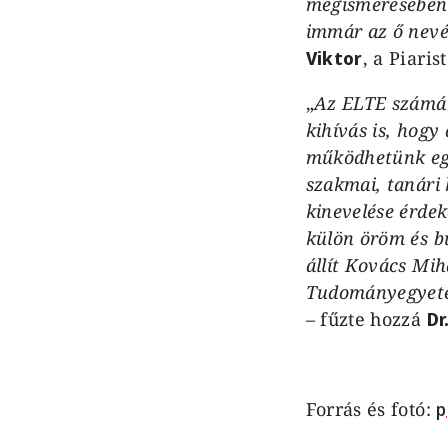
megismerésében 
immár az ő nevét
Viktor
, a Piar
„
Az ELTE számára
kihívás is, hogy
működhetünk egy
szakmai, tanári 
kinevelése érde
külön öröm és b
állít Kovács Mih
Tudományegyetem
– fűzte hozzá
Dr
Forrás és fotó:
p