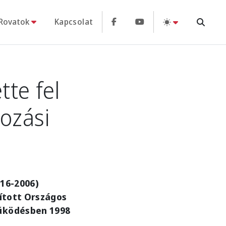
Rovatok
Kapcsolat
tte fel
ozási
916-2006)
pított Országos
működésben 1998