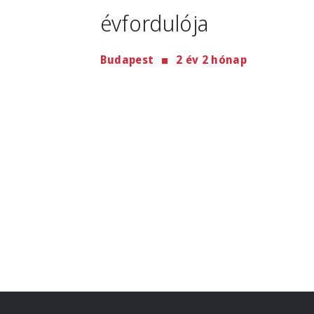
évfordulója
Budapest
2 év 2 hónap