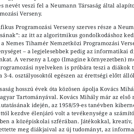
es nevét veszi fel a Neumann Társaság által alapít
mozási Verseny.
afikus Programozási Verseny szerves része a Neu
sának”: az itt az algoritmikus gondolkodáshoz ke
 a Nemes Tihamér Nemzetközi Programozási Verse
nységet – a legjelesebbek pedig az informatikai 
nkat. A verseny a Logo (Imagine környezetben) me
programozási nyelveken is próbára teszi a diákok 
 3-4. osztályosoktól egészen az érettségi előtt álló
aság hosszú évek óta közösen ápolja Kovács Mihá
Magyar Tartományával. Kovács Mihály már az első
tatásának idején, az 1958/59-es tanévben kiberne
 attól kezdve élenjáró volt a tevékenysége a szám
en a középiskolai szférában. Játékokkal, kreatív
ettette meg diákjaival az új tudományt, az informa