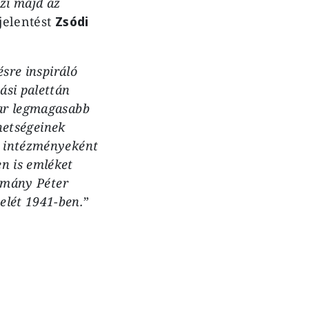
zi majd az
jelentést
Zsódi
sre inspiráló
ási palettán
Kar legmagasabb
ehetségeinek
i intézményeként
n is emléket
ázmány Péter
elét 1941-ben.
”