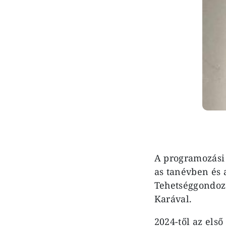
A programozási 
as tanévben és
Tehetséggondozá
Karával.
2024-től az els