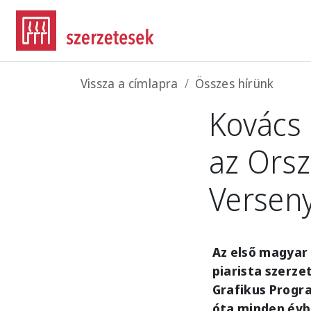
Ugrás a tartalomra
Morzsa
Vissza a címlapra
Összes hírünk
Kovács 
az Orsz
Versen
Az első magyar 
piarista szerze
Grafikus Progr
óta minden év