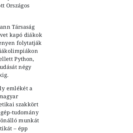
ott Országos
mann Társaság
dvet kapó diákok
nyen folytatják
diákolimpiákon
llett Python,
tudását négy
kig.
ly emlékét a
 magyar
tikai szakkört
ítógép-tudomány
, önálló munkát
tikát – épp