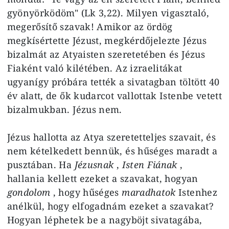
gyönyörködöm" (Lk 3,22). Milyen vigasztaló,
megerősítő szavak! Amikor az ördög
megkísértette Jézust, megkérdőjelezte Jézus
bizalmát az Atyaisten szeretetében és Jézus
Fiaként való kilétében. Az izraelitákat
ugyanígy próbára tették a sivatagban töltött 40
év alatt, de ők kudarcot vallottak Istenbe vetett
bizalmukban. Jézus nem.
Jézus hallotta az Atya szeretetteljes szavait, és
nem kételkedett bennük, és hűséges maradt a
pusztában. Ha
Jézusnak
,
Isten Fiának
,
hallania kellett ezeket a szavakat, hogyan
gondolom
, hogy hűséges
maradhatok
Istenhez
anélkül, hogy elfogadnám ezeket a szavakat?
Hogyan léphetek be a nagyböjt sivatagába,