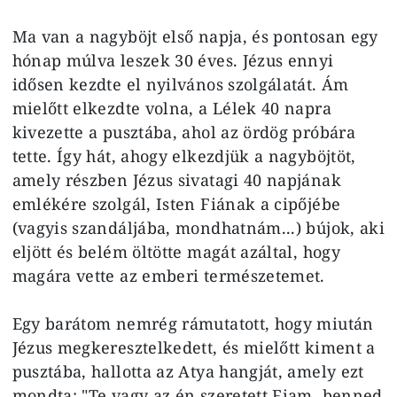
Ma van a nagyböjt első napja, és pontosan egy
hónap múlva leszek 30 éves. Jézus ennyi
idősen kezdte el nyilvános szolgálatát. Ám
mielőtt elkezdte volna, a Lélek 40 napra
kivezette a pusztába, ahol az ördög próbára
tette. Így hát, ahogy elkezdjük a nagyböjtöt,
amely részben Jézus sivatagi 40 napjának
emlékére szolgál, Isten Fiának a cipőjébe
(vagyis szandáljába, mondhatnám...) bújok, aki
eljött és belém öltötte magát azáltal, hogy
magára vette az emberi természetemet.
Egy barátom nemrég rámutatott, hogy miután
Jézus megkeresztelkedett, és mielőtt kiment a
pusztába, hallotta az Atya hangját, amely ezt
mondta: "Te vagy az én szeretett Fiam, benned