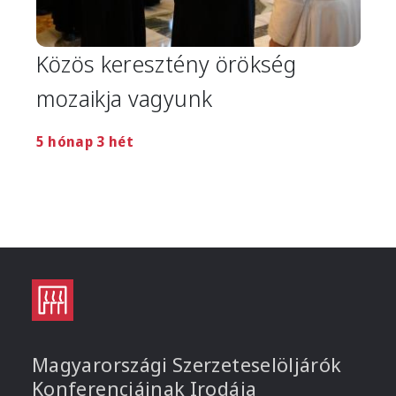
Közös keresztény örökség
mozaikja vagyunk
5 hónap 3 hét
Magyarországi Szerzeteselöljárók
Konferenciáinak Irodája