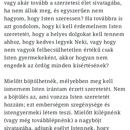
vagy akár tovább a szerzetesi élet sivatagába,
ha nem állok meg, és egyszerűen nem
hagyom, hogy Isten szeressen? Ha továbbra is
azt gondolom, hogy ki kell érdemelnem Isten
szeretetét, hogy a helyes dolgokat kell tennem
ahhoz, hogy kedves legyek Neki, vagy hogy
nem vagyok felbecsülhetetlen értékű csak
Isten gyermekeként, akkor hogyan nem
engedek az ördög minden kísértésének?
Mielőtt böjtölhetnék, mélyebben meg kell
ismernem Isten irántam érzett szeretetét. Nem
a böjtölés az, ami vonzza Isten szeretetét
hozzám; ezt emberségem szegénysége és
istengyermeki létem teszi. Mielőtt kilépnénk
(vagy még továbblépnénk) a nagyböjt
sivatagába, adjunk esélyt Istennek, hogy