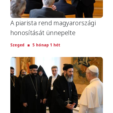
A piarista rend magyarországi
honosítását ünnepelte
Szeged
5 hónap 1 hét
Image