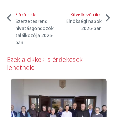
Előző cikk:
Következő cikk:
Szerzetesrendi
Elnökségi napok
hivatásgondozók
2026-ban
találkozója 2026-
ban
Ezek a cikkek is érdekesek
lehetnek:
Image