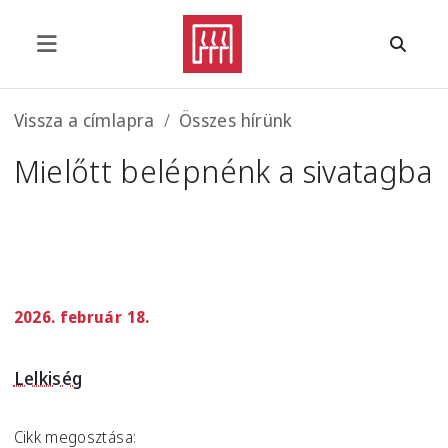
Ugrás a tartalomra
Morzsa
Vissza a címlapra
Összes hírünk
Mielőtt belépnénk a sivatagba
2026. február 18.
Lelkiség
Cikk megosztása: