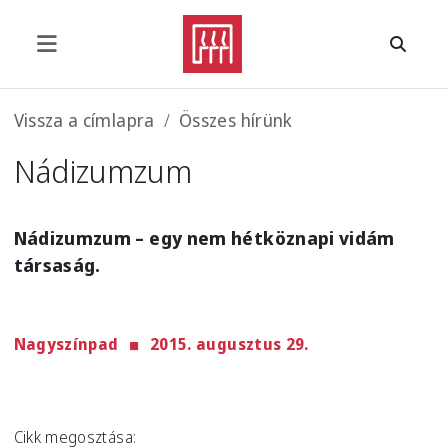
Ugrás a tartalomra
Morzsa
Vissza a címlapra
Összes hírünk
Nádizumzum
Nádizumzum – egy nem hétköznapi vidám
társaság.
Nagyszínpad
2015. augusztus 29.
Cikk megosztása: