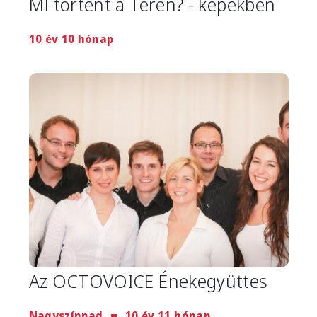
MI történt a Téren? - képekben
10 év 10 hónap
Image
Az OCTOVOICE Énekegyüttes
Nagyszínpad
10 év 11 hónap