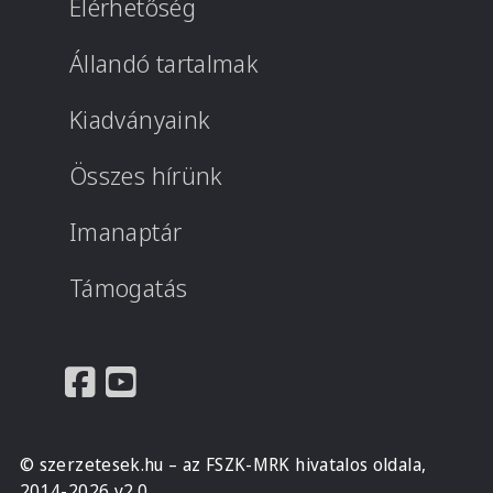
Elérhetőség
Állandó tartalmak
Kiadványaink
Összes hírünk
Imanaptár
Támogatás
© szerzetesek.hu – az FSZK-MRK hivatalos oldala,
2014-2026 v2.0