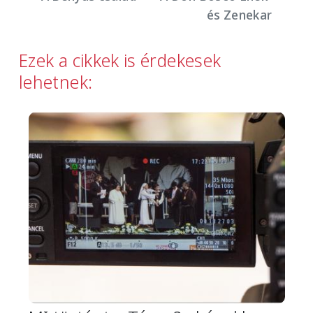
és Zenekar
Ezek a cikkek is érdekesek
lehetnek:
Image