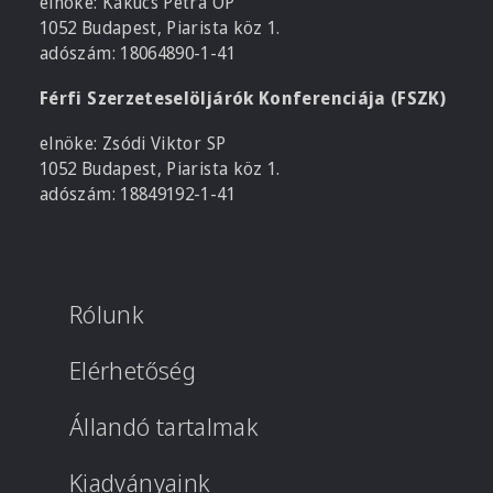
elnöke: Kakucs Petra OP
1052 Budapest, Piarista köz 1.
adószám: 18064890-1-41
Férfi Szerzeteselöljárók Konferenciája (FSZK)
elnöke: Zsódi Viktor SP
1052 Budapest, Piarista köz 1.
adószám: 18849192-1-41
Rólunk
Elérhetőség
Állandó tartalmak
Kiadványaink