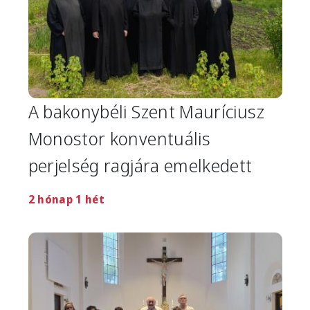
A bakonybéli Szent Mauríciusz
Monostor konventuális
perjelség ragjára emelkedett
2 hónap 1 hét
Image