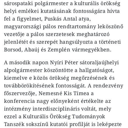
sárospataki polgármester a kulturális örökség
helyi emlékei kutatásának fontosságára hívta
fel a figyelmet, Puskás Antal atya,
magyarországi pálos rendtartomány leköszönő
vezetője a pálos szerzetesek meghatározó
jelenlétét és szerepét hangsúlyozta a történeti
Borsod, Abaúj és Zemplén vármegyékben.
A második napon Nyíri Péter sátoraljaújhelyi
alpolgármester köszöntötte a hallgatóságot,
kiemelve e közös örökség megőrzésének és
továbbörökítésének fontosságát. A rendezvény
főszervezője, Nemesné Kis Tímea a
konferencia nagy előnyeként értékelte az
intézmény interdiszciplináris voltát, mely
ezzel a Kulturális Örökség Tudományok
Tanszék sokszínű kutatói profilját is leképezte