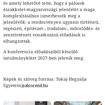
és amely lehetővé tette, hogy a pálosok
északkelet-magyarországi jelenlétét a maga
komplexitásában ismerhessék meg a
jelenlévők: a rendezvényen ugyanis történeti,
régészeti, építészet-, irodalom-, művelődés- és
zenetörténeti vonatkozású előadások is
elhangzottak.
A konferencia előadásaiból készülő
tanulmánykötet 2027-ben jelenik meg.
Képek és szöveg forrása: Tokaj-Hegyalja
Egyetem/
palosrend.hu
Image
Image