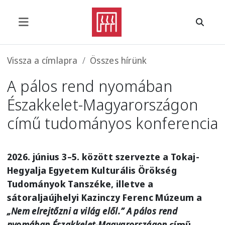
Ugrás a tartalomra
Morzsa
Vissza a címlapra
Összes hírünk
A pálos rend nyomában
Északkelet-Magyarországon
című tudományos konferencia
2026. június 3–5. között szervezte a Tokaj-
Hegyalja Egyetem Kulturális Örökség
Tudományok Tanszéke, illetve a
sátoraljaújhelyi Kazinczy Ferenc Múzeum a
„Nem elrejtőzni a világ elől.” A pálos rend
nyomában Északkelet-Magyarországon
című