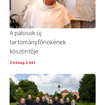
A pálosok új
tartományfőnökének
köszöntője
2 hónap 2 hét
Image