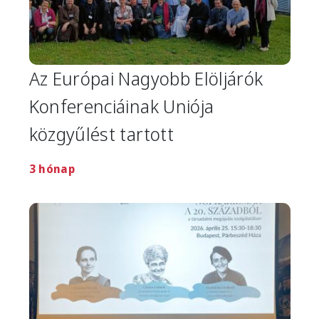
Az Európai Nagyobb Elöljárók
Konferenciáinak Uniója
közgyűlést tartott
3 hónap
Image