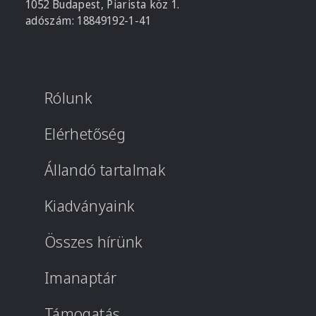
1052 Budapest, Piarista köz 1.
adószám: 18849192-1-41
Rólunk
Elérhetőség
Állandó tartalmak
Kiadványaink
Összes hírünk
Imanaptár
Támogatás