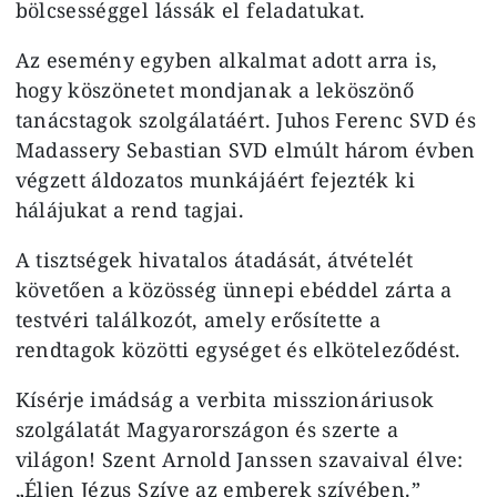
bölcsességgel lássák el feladatukat.
Az esemény egyben alkalmat adott arra is,
hogy köszönetet mondjanak a leköszönő
tanácstagok szolgálatáért. Juhos Ferenc SVD és
Madassery Sebastian SVD elmúlt három évben
végzett áldozatos munkájáért fejezték ki
hálájukat a rend tagjai.
A tisztségek hivatalos átadását, átvételét
követően a közösség ünnepi ebéddel zárta a
testvéri találkozót, amely erősítette a
rendtagok közötti egységet és elköteleződést.
Kísérje i
mádság a verbita misszionáriusok
szolgálatát Magyarországon és szerte a
világon! Szent Arnold Janssen szavaival élve:
„Éljen Jézus Szíve az emberek szívében.”