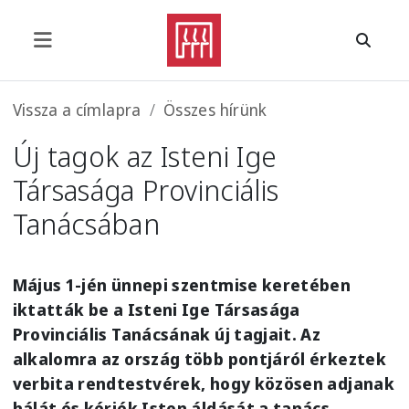
Ugrás a tartalomra
Morzsa
Vissza a címlapra
Összes hírünk
Új tagok az Isteni Ige
Társasága Provinciális
Tanácsában
Május 1-jén ünnepi szentmise keretében
iktatták be a Isteni Ige Társasága
Provinciális Tanácsának új tagjait. Az
alkalomra az ország több pontjáról érkeztek
verbita rendtestvérek, hogy közösen adjanak
hálát és kérjék Isten áldását a tanács