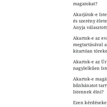
magatokat?
Akarjátok-e Ist
és szerény élet
Anyja választo
Akartok-e az ev
megtartásával az
kitartóan törek
Akartok-e az Úr
nagylelkűen Ist
Akartok-e magá
bűnbánatot tart
Istennek élni?
Ezen kérdéseket