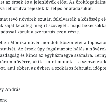
et az érsek és a jelenlévők előtt. Az örökfogadal
lva leborulva fejezték ki teljes önátadásukat.
mat tevő nővérek ezután felolvasták a közösség el
k saját kezűleg megírt szövegét., majd békecsókka
gadással zárult a szertartás ezen része.
ében Mónika nővér mondott köszönetet a főpászto
ntmisét. Az érsek úgy fogalmazott: hálás a nővér
 gazdagság és kincs az egyházmegye számára. Tern
 három nővérre, akik - mint mondta – a szerzetes
pot, ami ebben az évben a szokásos februári időp
ssy András
renc