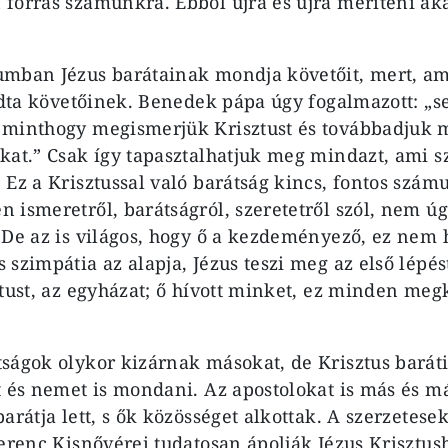
forrás számunkra. Ebből újra és újra meríteni ak
mban Jézus barátainak mondja követőit, mert, ami
 adta követőinek. Benedek pápa úgy fogalmazott: 
 minthogy megismerjük Krisztust és továbbadjuk 
kat.” Csak így tapasztalhatjuk meg mindazt, ami s
 Ez a Krisztussal való barátság kincs, fontos szám
 ismeretről, barátságról, szeretetről szól, nem úg
 De az is világos, hogy ő a kezdeményező, ez nem 
 szimpátia az alapja, Jézus teszi meg az első lépé
ztust, az egyházat; ő hívott minket, ez minden meg
ságok olykor kizárnak másokat, de Krisztus barát
t és nemet is mondani. Az apostolokat is más és má
arátja lett, s ők közösséget alkottak. A szerzetesek
Ferenc Kisnővérei tudatosan ápolják Jézus Krisztus