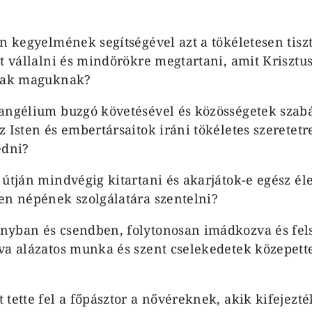
en kegyelmének segítségével azt a tökéletesen tis
et vállalni és mindörökre megtartani, amit Krisztu
ttak maguknak?
angélium buzgó követésével és közösségetek szab
 Isten és embertársaitok iráni tökéletes szeretetr
edni?
 útján mindvégig kitartani és akarjátok-e egész él
en népének szolgálatára szentelni?
nyban és csendben, folytonosan imádkozva és fel
va alázatos munka és szent cselekedetek közepett
 tette fel a főpásztor a nővéreknek, akik kifejezté