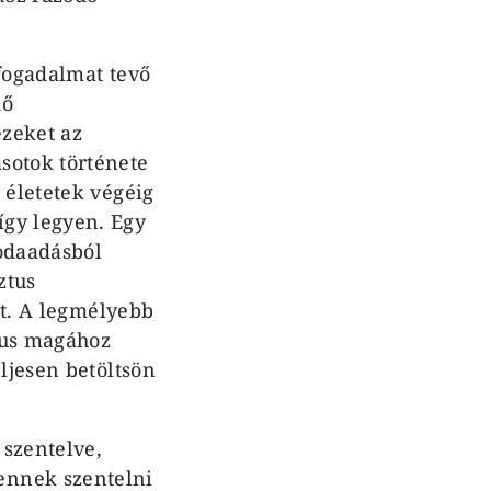
kfogadalmat tevő
dő
ezeket az
sotok története
 életetek végéig
így legyen. Egy
 odaadásból
ztus
tt. A legmélyebb
ztus magához
ljesen betöltsön
 szentelve,
ennek szentelni