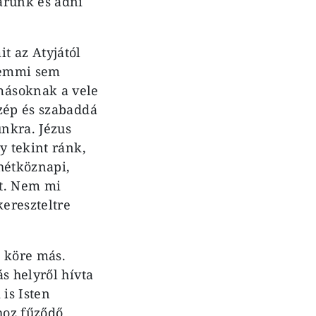
arunk és adni
t az Atyjától
„semmi sem
másoknak a vele
zép és szabaddá
unkra. Jézus
y tekint ránk,
hétköznapi,
st. Nem mi
kereszteltre
i köre más.
s helyről hívta
 is Isten
hoz fűződő