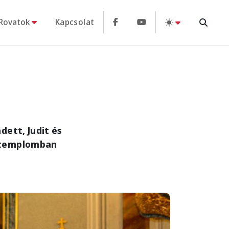
Rovatok
Kapcsolat
dett, Judit és
i-templomban