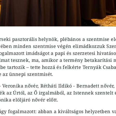
rseki pasztorális helynök, plébános a szentmise e
ében minden szentmise végén elimádkozzuk Szent 
ogalmazott imádságot a papi és szerzetesi hivatá
mat tesznek, ma, amikor a termény betakarítási n
e tartozik – tette hozzá és felkérte Ternyák Csaba
 az ünnepi szentmisét.
- Veronika nővér, Rétháti Ildikó - Bernadett nővér,
ék az Úrtól, az Ő irgalmából, az Istennek szentelt é
ika elöljáró nővér előtt.
gy fogalmazott: abban a kiváltságos helyzetben va