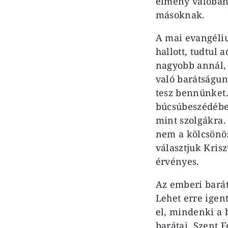
élmény valóban 
másoknak.
A mai evangéliu
hallott, tudtul
nagyobb annál,
való barátságun
tesz bennünket.
búcsúbeszédében
mint szolgákra.
nem a kölcsönös
választjuk Kris
érvényes.
Az emberi barát
Lehet erre igen
el, mindenki a b
barátai, Szent 