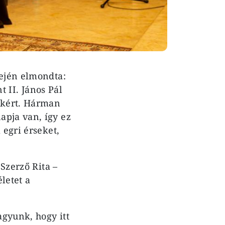
lején elmondta:
II. János Pál
sokért. Hárman
apja van, így ez
 egri érseket,
 Szerző Rita –
letet a
gyunk, hogy itt