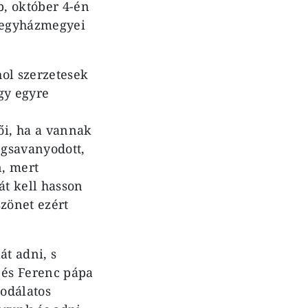
, október 4-én
z egyházmegyei
ol szerzetesek
gy egyre
ői, ha a vannak
egsavanyodott,
, mert
t kell hasson
zönet ezért
át adni, s
 és Ferenc pápa
odálatos