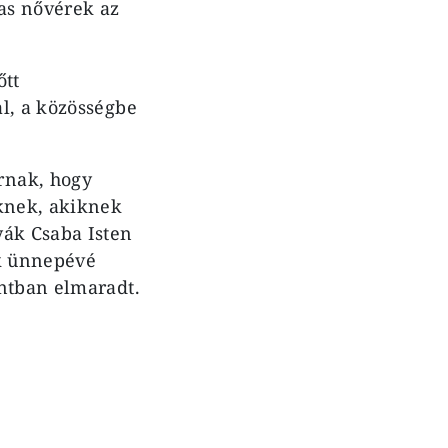
mas nővérek az
őtt
l, a közösségbe
rnak, hogy
eknek, akiknek
yák Csaba Isten
ek ünnepévé
ontban elmaradt.