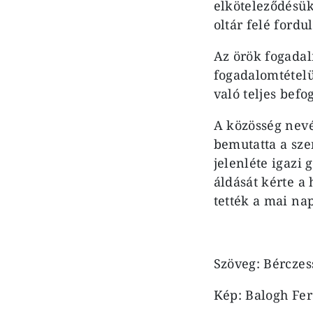
elköteleződésük
oltár felé fordu
Az örök fogadal
fogadalomtételü
való teljes befo
A közösség nev
bemutatta a sze
jelenléte igazi
áldását kérte a
tették a mai na
Szöveg: Bércze
Kép: Balogh Fe