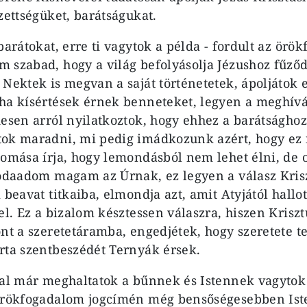
zettségüket, barátságukat.
barátokat, erre ti vagytok a példa - fordult az örö
 szabad, hogy a világ befolyásolja Jézushoz fűző
 Nektek is megvan a saját történetetek, ápoljátok 
ha kísértések érnek benneteket, legyen a meghívá
desen arról nyilatkoztok, hogy ehhez a barátsághoz
ok maradni, mi pedig imádkozunk azért, hogy ez 
lomása írja, hogy lemondásból nem lehet élni, de
 odaadom magam az Úrnak, ez legyen a válasz Kris
 beavat titkaiba, elmondja azt, amit Atyjától hallo
zel. Ez a bizalom késztessen válaszra, hiszen Kris
ont a szeretetáramba, engedjétek, hogy szeretete te
rta szentbeszédét Ternyák érsek.
tal már meghaltatok a bűnnek és Istennek vagytok
 örökfogadalom jogcímén még bensőségesebben Ist