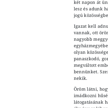
két napon át ün
lesz és adunk h
jogú közösségben
Igazat kell adn
vannak, ott örö
nagyobb meggyő
egyházmegyében
olyan közössége
panaszkodó, go
megváltott embe
bennünket. Szen
nekik.
Öröm látni, hog
imádkozni hűsé
látogatásának h