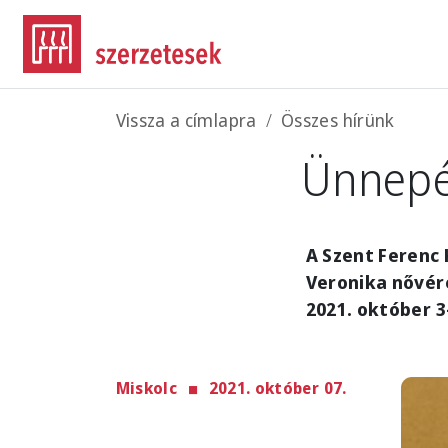
Ugrás a tartalomra
Morzsa
Vissza a címlapra
Összes hírünk
Ünnepé
A Szent Ferenc 
Veronika nővér
2021. október 3
Miskolc
2021. október 07.
Imag