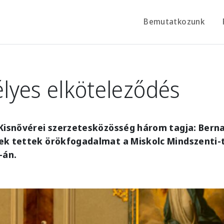
Bemutatkozunk
lyes elköteleződés
Kisnővérei szerzetesközösség három tagja: Berna
ek tettek örökfogadalmat a Miskolc Mindszent
-án.
e