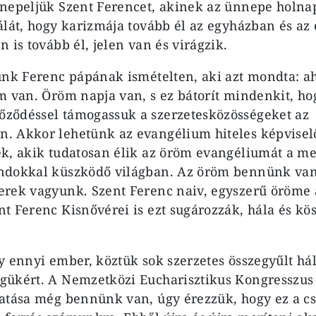
nepeljük Szent Ferencet, akinek az ünnepe holnap
álát, hogy karizmája tovább él az egyházban és a
 is tovább él, jelen van és virágzik.
unk Ferenc pápának ismételten, aki azt mondta: ah
m van. Öröm napja van, s ez bátorít mindenkit, ho
ződéssel támogassuk a szerzetesközösségeket az
. Akkor lehetünk az evangélium hiteles képvisel
k, akik tudatosan élik az öröm evangéliumát a m
ndokkal küszködő világban. Az öröm bennünk van
rek vagyunk. Szent Ferenc naiv, egyszerű öröme á
t Ferenc Kisnővérei is ezt sugározzák, hála és kös
y ennyi ember, köztük sok szerzetes összegyűlt hál
gükért. A Nemzetközi Eucharisztikus Kongresszus
atása még bennünk van, úgy érezzük, hogy ez a cs