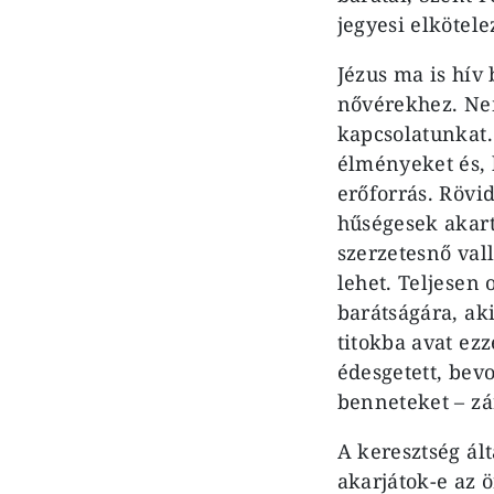
jegyesi elkötele
Jézus ma is hív 
nővérekhez. Nem
kapcsolatunkat.
élményeket és, 
erőforrás. Rövi
hűségesek akart
szerzetesnő val
lehet. Teljesen
barátságára, aki
titokba avat ez
édesgetett, bev
benneteket – zá
A keresztség ál
akarjátok-e az