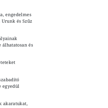
zta, engedelmes
s Urunk és Szűz
ályainak
e álhatatosan és
eteteket
szabadító
e egyedül
k akaratukat,