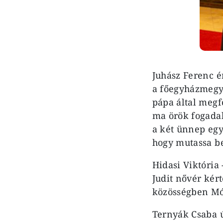
Juhász Ferenc é
a főegyházmegy
pápa által megf
ma örök fogadal
a két ünnep egyb
hogy mutassa be
Hidasi Viktória 
Judit nővér kért
közösségben Món
Ternyák Csaba ú