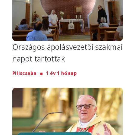
Országos ápolásvezetői szakmai
napot tartottak
Piliscsaba
1 év 1 hónap
Image