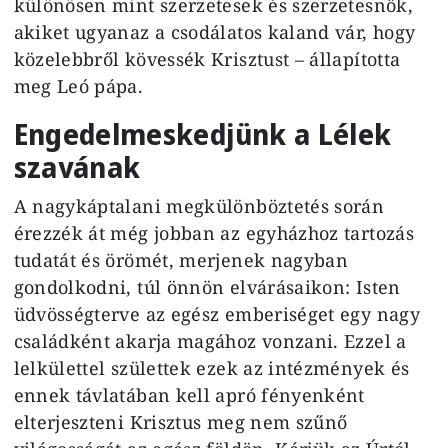
különösen mint szerzetesek és szerzetesnők,
akiket ugyanaz a csodálatos kaland vár, hogy
közelebbről kövessék Krisztust – állapította
meg Leó pápa.
Engedelmeskedjünk a Lélek
szavának
A nagykáptalani megkülönböztetés során
érezzék át még jobban az egyházhoz tartozás
tudatát és örömét, merjenek nagyban
gondolkodni, túl önnön elvárásaikon: Isten
üdvösségterve az egész emberiséget egy nagy
családként akarja magához vonzani. Ezzel a
lelkülettel születtek ezek az intézmények és
ennek távlatában kell apró fényenként
elterjeszteni Krisztus meg nem szűnő