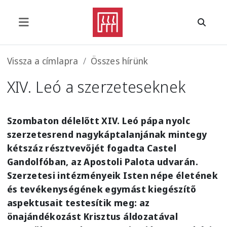
Ugrás a tartalomra
Morzsa
Vissza a címlapra
Összes hírünk
XIV. Leó a szerzeteseknek
Szombaton délelőtt XIV. Leó pápa nyolc
szerzetesrend nagykáptalanjának mintegy
kétszáz résztvevőjét fogadta Castel
Gandolfóban, az Apostoli Palota udvarán.
Szerzetesi intézményeik Isten népe életének
és tevékenységének egymást kiegészítő
aspektusait testesítik meg: az
önajándékozást Krisztus áldozatával