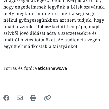
világosságát az egész földön. Kérjük az Úrtól,
hogy engedelmesek legyünk a Lélek szavának,
mely megtanít mindenre, mert a segítsége
nélkül gyöngeségünkben azt sem tudjuk, hogy
imádkozzunk – fohászkodott Leó pápa, majd
szívből jövő áldását adta a szerzetesekre és
imáiról biztosította őket. Az audiencia végén
együtt elimádkozták a Miatyánkot.
Forrás és fotó:
vaticannews.va