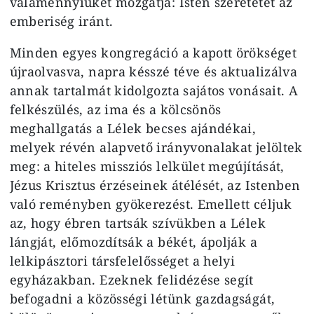
valamennyiüket mozgatja: Isten szeretetét az
emberiség iránt.
Minden egyes kongregáció a kapott örökséget
újraolvasva, napra késszé téve és aktualizálva
annak tartalmát kidolgozta sajátos vonásait. A
felkészülés, az ima és a kölcsönös
meghallgatás a Lélek becses ajándékai,
melyek révén alapvető irányvonalakat jelöltek
meg: a hiteles missziós lelkület megújítását,
Jézus Krisztus érzéseinek átélését, az Istenben
való reményben gyökerezést. Emellett céljuk
az, hogy ébren tartsák szívükben a Lélek
lángját, előmozdítsák a békét, ápolják a
lelkipásztori társfelelősséget a helyi
egyházakban. Ezeknek felidézése segít
befogadni a közösségi létünk gazdagságát,