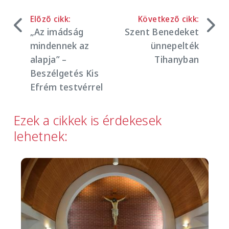
Előző cikk:
Következő cikk:
„Az imádság
Szent Benedeket
mindennek az
ünnepelték
alapja” –
Tihanyban
Beszélgetés Kis
Efrém testvérrel
Ezek a cikkek is érdekesek
lehetnek:
Image