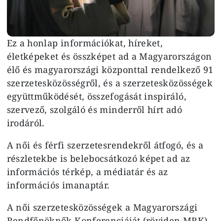
Ez a honlap információkat, híreket,
életképeket és összképet ad a Magyarországon
élő és magyarországi központtal rendelkező 91
szerzetesközösségről, és a szerzetesközösségek
együttműködését, összefogását inspiráló,
szervező, szolgáló és minderről hírt adó
irodáról.
A női és férfi szerzetesrendekről átfogó, és a
részletekbe is belebocsátkozó képet ad az
információs térkép, a médiatár és az
információs imanaptár.
A női szerzetesközösségek a Magyarországi
Rendfőnöknők Konferenciáját (röviden MRK)