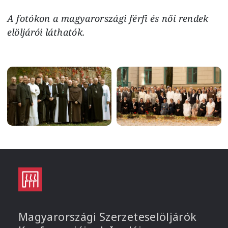
A fotókon a magyarországi férfi és női rendek
elöljárói láthatók.
Image
Image
Magyarországi Szerzeteselöljárók