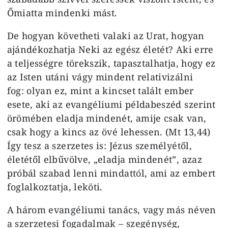
Őmiatta mindenki mást.
De hogyan követheti valaki az Urat, hogyan
ajándékozhatja Neki az egész életét? Aki erre
a teljességre törekszik, tapasztalhatja, hogy ez
az Isten utáni vágy mindent relativizálni
fog: olyan ez, mint a kincset talált ember
esete, aki az evangéliumi példabeszéd szerint
örömében eladja mindenét, amije csak van,
csak hogy a kincs az övé lehessen. (Mt 13,44)
Így tesz a szerzetes is: Jézus személyétől,
életétől elbűvölve, „eladja mindenét”, azaz
próbál szabad lenni mindattól, ami az embert
foglalkoztatja, leköti.
A három evangéliumi tanács, vagy más néven
a szerzetesi fogadalmak – szegénység,