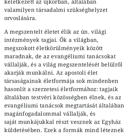
keletkezett az újkorban, általában
valamilyen társadalmi szükséghelyzet
orvoslására.
A megszentelt életet élik az ún. világi
intézmények tagjai. Ők a világban,
megszokott életkörülményeik között
maradnak, de az evangéliumi tanácsokat
vállalják, és a világ megszentelését belülről
akarják munkálni. Az apostoli élet
társaságainak életformája sok mindenben
hasonlít a szerzetesi életformához: tagjaik
általában testvéri közösségben élnek, és az
evangéliumi tanácsok megtartását általában
magánfogadalommal vállalják, és
saját munkájukkal részt vesznek az Egyház
küldetésében. Ezek a formák mind léteznek