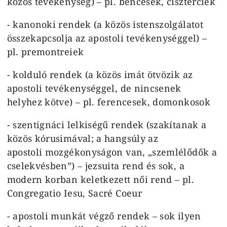
közös tevékenység) – pl. bencések, ciszterciek
- kanonoki rendek (a közös istenszolgálatot
összekapcsolja az apostoli tevékenységgel) –
pl. premontreiek
- kolduló rendek (a közös imát ötvözik az
apostoli tevékenységgel, de nincsenek
helyhez kötve) – pl. ferencesek, domonkosok
- szentignáci lelkiségű rendek (szakítanak a
közös kórusimával; a hangsúly az
apostoli mozgékonyságon van, „szemlélődők a
cselekvésben”) – jezsuita rend és sok, a
modern korban keletkezett női rend – pl.
Congregatio Iesu, Sacré Coeur
- apostoli munkát végző rendek – sok ilyen