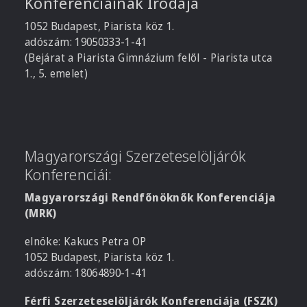
Konferenciáinak Irodája
1052 Budapest, Piarista köz 1.
adószám: 19050333-1-41
(Bejárat a Piarista Gimnázium felől - Piarista utca
1., 5. emelet)
Magyarországi Szerzeteselöljárók
Konferenciái:
Magyarországi Rendfőnöknők Konferenciája
(MRK)
elnöke: Kakucs Petra OP
1052 Budapest, Piarista köz 1.
adószám: 18064890-1-41
Férfi Szerzeteselöljárók Konferenciája (FSZK)