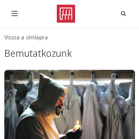
Ugrás a tartalomra
Morzsa
Vissza a címlapra
Bemutatkozunk
Image