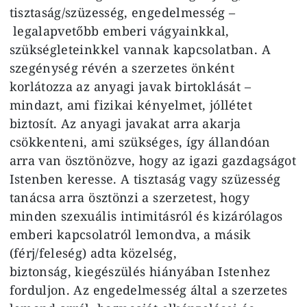
tisztaság/szüzesség, engedelmesség –
legalapvetőbb emberi vágyainkkal,
szükségleteinkkel vannak kapcsolatban. A
szegénység révén a szerzetes önként
korlátozza az anyagi javak birtoklását –
mindazt, ami fizikai kényelmet, jóllétet
biztosít. Az anyagi javakat arra akarja
csökkenteni, ami szükséges, így állandóan
arra van ösztönözve, hogy az igazi gazdagságot
Istenben keresse. A tisztaság vagy szüzesség
tanácsa arra ösztönzi a szerzetest, hogy
minden szexuális intimitásról és kizárólagos
emberi kapcsolatról lemondva, a másik
(férj/feleség) adta közelség,
biztonság, kiegészülés hiányában Istenhez
forduljon. Az engedelmesség által a szerzetes