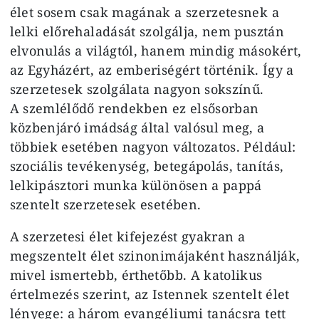
élet sosem csak magának a szerzetesnek a
lelki előrehaladását szolgálja, nem pusztán
elvonulás a világtól, hanem mindig másokért,
az Egyházért, az emberiségért történik. Így a
szerzetesek szolgálata nagyon sokszínű.
A szemlélődő rendekben ez elsősorban
közbenjáró imádság által valósul meg, a
többiek esetében nagyon változatos. Például:
szociális tevékenység, betegápolás, tanítás,
lelkipásztori munka különösen a pappá
szentelt szerzetesek esetében.
A szerzetesi élet kifejezést gyakran a
megszentelt élet szinonimájaként használják,
mivel ismertebb, érthetőbb. A katolikus
értelmezés szerint, az Istennek szentelt élet
lényege: a három evangéliumi tanácsra tett