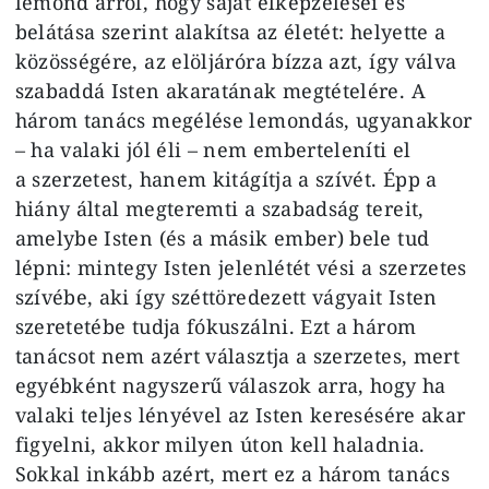
lemond arról, hogy saját elképzelései és
belátása szerint alakítsa az életét: helyette a
közösségére, az elöljáróra bízza azt, így válva
szabaddá Isten akaratának megtételére. A
három tanács megélése lemondás, ugyanakkor
– ha valaki jól éli – nem emberteleníti el
a szerzetest, hanem kitágítja a szívét. Épp a
hiány által megteremti a szabadság tereit,
amelybe Isten (és a másik ember) bele tud
lépni: mintegy Isten jelenlétét vési a szerzetes
szívébe, aki így széttöredezett vágyait Isten
szeretetébe tudja fókuszálni. Ezt a három
tanácsot nem azért választja a szerzetes, mert
egyébként nagyszerű válaszok arra, hogy ha
valaki teljes lényével az Isten keresésére akar
figyelni, akkor milyen úton kell haladnia.
Sokkal inkább azért, mert ez a három tanács