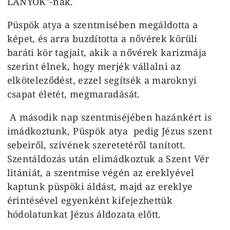
LÁNYOK"-nak.
Püspök atya a szentmisében megáldotta a
képet, és arra buzdította a nővérek körüli
baráti kör tagjait, akik a nővérek karizmája
szerint élnek, hogy merjék vállalni az
elköteleződést, ezzel segítsék a maroknyi
csapat életét, megmaradását.
A második nap szentmiséjében hazánkért is
imádkoztunk, Püspök atya pedig Jézus szent
sebeiről, szívének szeretetéről tanított.
Szentáldozás után elimádkoztuk a Szent Vér
litániát, a szentmise végén az ereklyével
kaptunk püspöki áldást, majd az ereklye
érintésével egyenként kifejezhettük
hódolatunkat Jézus áldozata előtt.