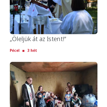
„Öleljük át az Istent!”
Pécel
3 hét
Image