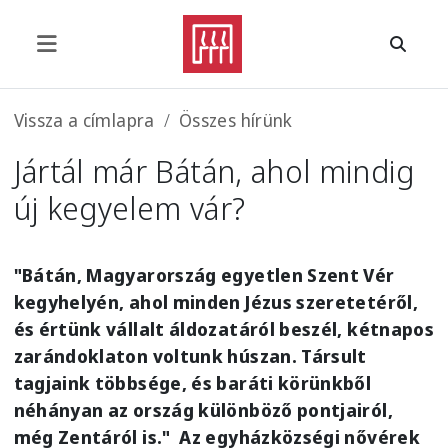
Ugrás a tartalomra
Morzsa
Vissza a címlapra
Összes hírünk
Jártál már Bátán, ahol mindig
új kegyelem vár?
"Bátán, Magyarország egyetlen Szent Vér
kegyhelyén, ahol minden Jézus szeretetéről,
és értünk vállalt áldozatáról beszél, kétnapos
zarándoklaton voltunk húszan. Társult
tagjaink többsége, és baráti körünkből
néhányan az ország különböző pontjairól,
még Zentáról is." Az egyházközségi nővérek