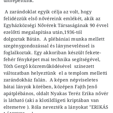
ünnepeltünk.
A zarándoklat egyik célja az volt, hogy
felidézzük első nővéreink emlékét, akik az
Egyházközségi Nővérek Társaságának 90 évvel
ezelőtti megalapítása után,1936-tól
dolgoztak Bátán. A plébániai munka mellett
szegénygondozással és lányneveléssel is
foglalkoztak. Egy akkoriban készült fekete-
fehér fényképet mai technika segítségével,
Tóth Gergő közreműködésével színezett
változatban helyeztünk el a templom melletti
zarándokház falán. A képen népviseletes
bátai lányok körében, középen Fajth Jenő
apátplébános, oldalt Nyakas Teréz Erika nővér
is látható (aki a klotildligeti kriptában van
eltemetve ). Róla nevezték a lányokat "ERIKÁS