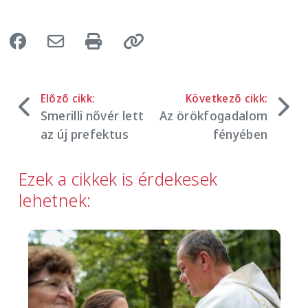
Előző cikk:
Következő cikk:
Smerilli nővér lett
Az örökfogadalom
az új prefektus
fényében
Ezek a cikkek is érdekesek
lehetnek:
Image