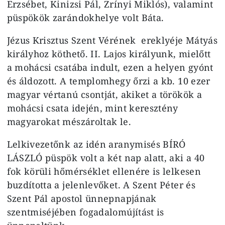
Erzsébet, Kinizsi Pál, Zrínyi Miklós), valamint
püspökök zarándokhelye volt Báta.
Jézus Krisztus Szent Vérének ereklyéje Mátyás
királyhoz köthető. II. Lajos királyunk, mielőtt
a mohácsi csatába indult, ezen a helyen gyónt
és áldozott. A templomhegy őrzi a kb. 10 ezer
magyar vértanú csontját, akiket a törökök a
mohácsi csata idején, mint keresztény
magyarokat mészároltak le.
Lelkivezetőnk az idén aranymisés BÍRÓ
LÁSZLÓ püspök volt a két nap alatt, aki a 40
fok körüli hőmérséklet ellenére is lelkesen
buzdította a jelenlevőket. A Szent Péter és
Szent Pál apostol ünnepnapjának
szentmiséjében fogadalomújítást is