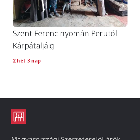
Szent Ferenc nyomán Perutól
Kárpátaljáig
2 hét 3 nap
Magyarországi Szerzeteselöljárók