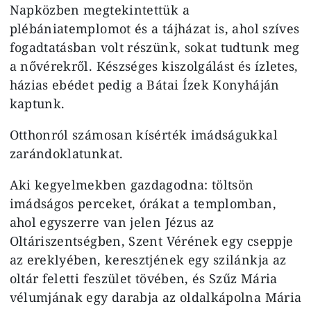
Napközben megtekintettük a
plébániatemplomot és a tájházat is, ahol szíves
fogadtatásban volt részünk, sokat tudtunk meg
a nővérekről. Készséges kiszolgálást és ízletes,
házias ebédet pedig a Bátai Ízek Konyháján
kaptunk.
Otthonról számosan kísérték imádságukkal
zarándoklatunkat.
Aki kegyelmekben gazdagodna: töltsön
imádságos perceket, órákat a templomban,
ahol egyszerre van jelen Jézus az
Oltáriszentségben, Szent Vérének egy cseppje
az ereklyében, keresztjének egy szilánkja az
oltár feletti feszület tövében, és Szűz Mária
vélumjának egy darabja az oldalkápolna Mária