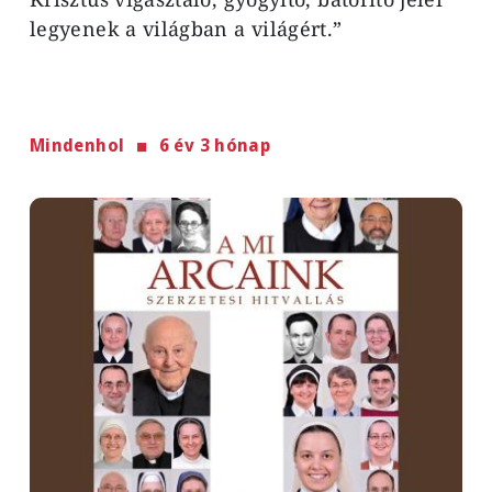
legyenek a világban a világért.”
Mindenhol
6 év 3 hónap
Image