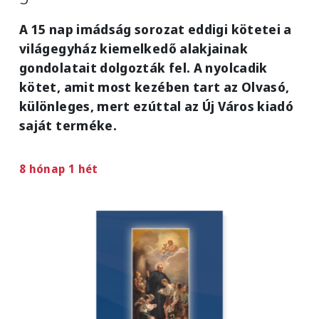
A 15 nap imádság sorozat eddigi kötetei a
világegyház kiemelkedő alakjainak
gondolatait dolgozták fel. A nyolcadik
kötet, amit most kezében tart az Olvasó,
különleges, mert ezúttal az Új Város kiadó
saját terméke.
8 hónap 1 hét
Image