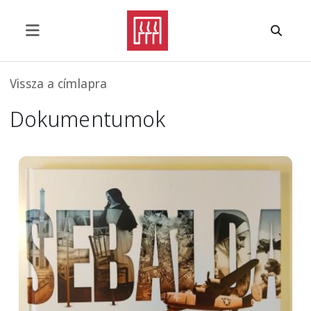
Ugrás a tartalomra
Morzsa
Vissza a címlapra
Dokumentumok
Image