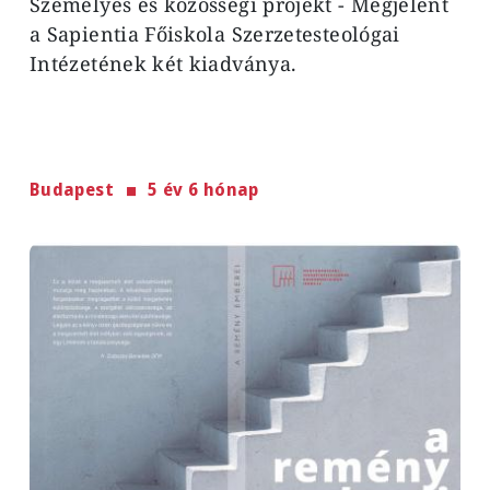
Személyes és közösségi projekt - Megjelent
a Sapientia Főiskola Szerzetesteológai
Intézetének két kiadványa.
Budapest
5 év 6 hónap
Image