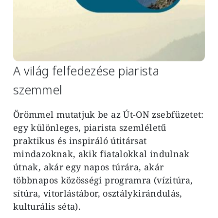
A világ felfedezése piarista
szemmel
Örömmel mutatjuk be az Út-ON zsebfüzetet:
egy különleges, piarista szemléletű
praktikus és inspiráló útitársat
mindazoknak, akik fiatalokkal indulnak
útnak, akár egy napos túrára, akár
többnapos közösségi programra (vízitúra,
sítúra, vitorlástábor, osztálykirándulás,
kulturális séta).