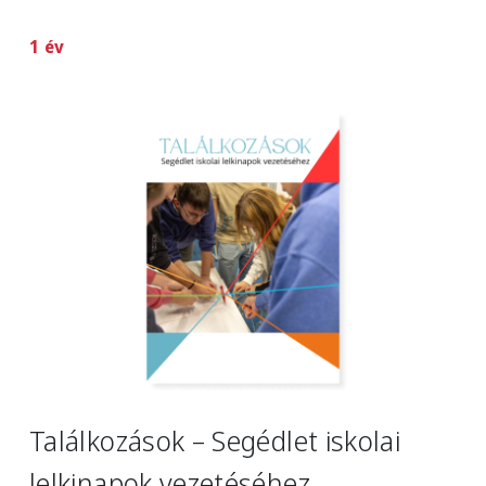
1 év
Image
Találkozások – Segédlet iskolai
lelkinapok vezetéséhez