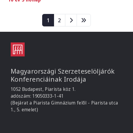
Oldalszámozás
Page
Page
1
2
Magyarországi Szerzeteselöljárók
Konferenciáinak Irodája
1052 Budapest, Piarista köz 1.
adószám: 19050333-1-41
(Bejárat a Piarista Gimnázium felől - Piarista utca
1., 5. emelet)