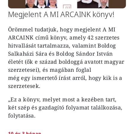
Megjelent A MI ARCAINK könyv!
Örömmel tudatjuk, hogy megjelent A MI
ARCAINK című könyv, amely 42 szerzetes
hitvallását tartalmazza, valamint Boldog
Salkaházi Sára és Boldog Sándor István
életét (ők e század boldoggá avatott magyar
szerzetesei), és magában foglal
még egy ismertető írást arról, hogy kik is a
szerzetesek.
„Ez a könyv, melyet most a kezében tart,
két szép és gazdagító folyamat találkozása,
folytatása.
10 év 3 hónap