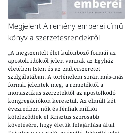
Megjelent A remény emberei című
könyv a szerzetesrendekről
„A megszentelt élet különböző formái az
apostoli időktől jelen vannak az Egyház
életében Isten és az emberszeretet
szolgálatában. A történelem során más-más
formái jelentek meg, a remetéktől a
monasztikus szerzetektől az apostolkodó
kongregációkon keresztül. Az elmúlt két
évezredben nők és férfiak milliói
köteleződtek el Krisztus szorosabb
követésére, hogy életük felajánlása által
Krisztus vigasztaló, gyógyító, bátorító jelei