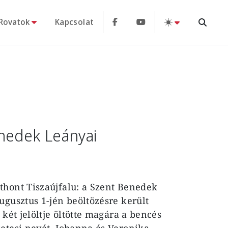
Rovatok
Kapcsolat
nedek Leányai
thont Tiszaújfalu: a Szent Benedek
ugusztus 1-jén beöltözésre került
 két jelöltje öltötte magára a bencés
etesi nevét. Johanna és Veronika