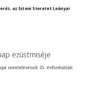
réz, az Isteni Szeretet Leányai
pap ezüstmiséje
ppá szentelésének 25. évfordulóját