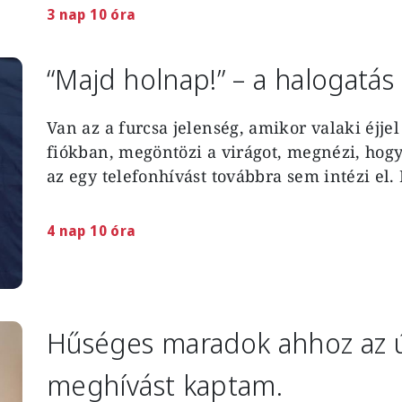
3 nap 10 óra
“Majd holnap!” – a halogatás 
Van az a furcsa jelenség, amikor valaki éjjel
fiókban, megöntözi a virágot, megnézi, hogy
az egy telefonhívást továbbra sem intézi el.
4 nap 10 óra
Hűséges maradok ahhoz az ú
meghívást kaptam.