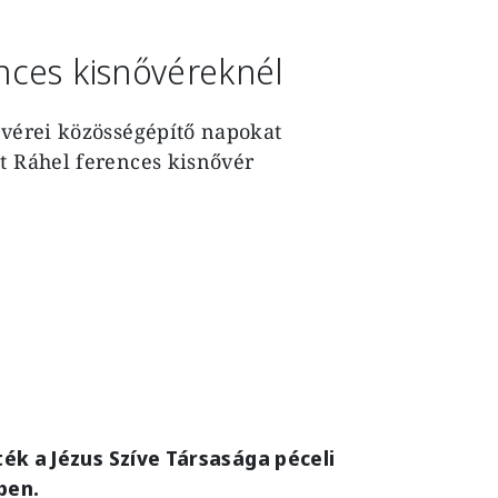
nces kisnővéreknél
ővérei közösségépítő napokat
t Ráhel ferences kisnővér
k a Jézus Szíve Társasága péceli
ben.