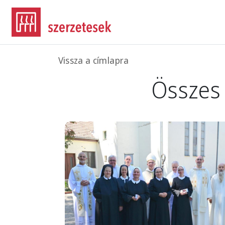
Ugrás a tartalomra
Morzsa
Vissza a címlapra
Összes
Image