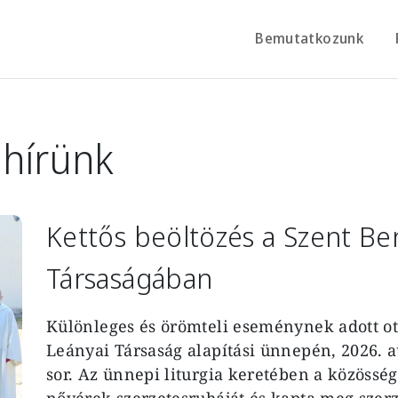
Bemutatkozunk
 hírünk
Kettős beöltözés a Szent Be
Társaságában
Különleges és örömteli eseménynek adott ot
Leányai Társaság alapítási ünnepén, 2026. a
sor. Az ünnepi liturgia keretében a közösség
nővérek szerzetesruháját és kapta meg szerz