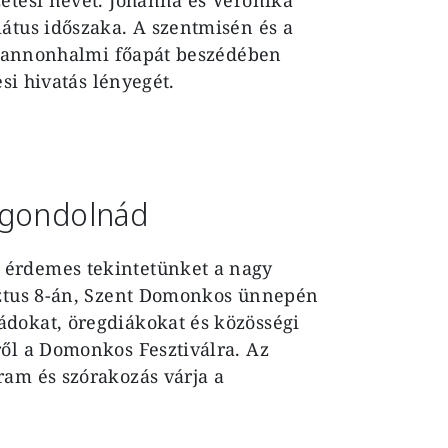
átus időszaka. A szentmisén és a
l pannonhalmi főapát beszédében
esi hivatás lényegét.
 gondolnád
 érdemes tekintetünket a nagy
sztus 8-án, Szent Domonkos ünnepén
dokat, öregdiákokat és közösségi
ről a Domonkos Fesztiválra. Az
ram és szórakozás várja a