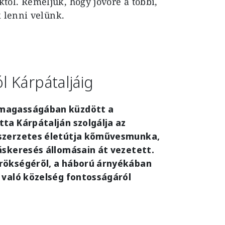
től. Reméljük, hogy jövőre a többi,
 lenni velünk.
 Kárpátaljáig
 magasságában küzdött a
ta Kárpátalján szolgálja az
 szerzetes életútja kőművesmunka,
áskeresés állomásain át vezetett.
örökségéről, a háború árnyékában
 való közelség fontosságáról