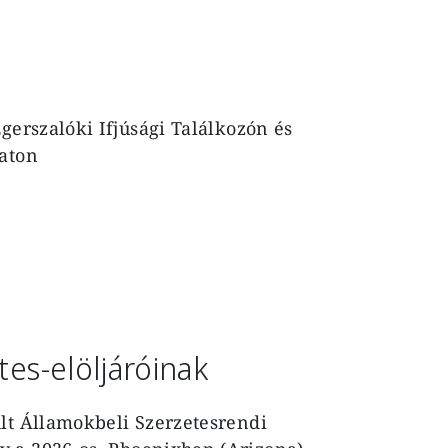
Egerszalóki Ifjúsági Találkozón és
aton
tes-elöljáróinak
lt Államokbeli Szerzetesrendi