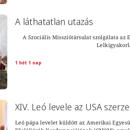
A láthatatlan utazás
A Szociális Missziótársulat szolgálata az 
Lelkigyakorl
1 hét 1 nap
XIV. Leó levele az USA szerze
Leó pápa levelet küldött az Amerikai Egyesü