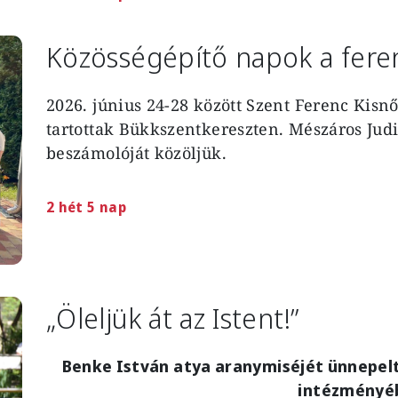
Közösségépítő napok a fere
2026. június 24-28 között Szent Ferenc Kisn
tartottak Bükkszentkereszten. Mészáros Judi
beszámolóját közöljük.
2 hét 5 nap
„Öleljük át az Istent!”
Benke István atya aranymiséjét ünnepelté
intézményé