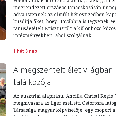
Főelöljárók Konferenciájának (CMSM), amel
megrendezett országos tanácskozásán ünnepl
adva Istennek az elmúlt hét évtizedben kap
buzdítja őket, hogy „továbbra is tegyenek eg
tanúságtételt Krisztusról” a különböző közö
intézményekben, ahol szolgálnak.
1 hét 3 nap
A megszentelt élet világban
találkozója
Az ausztriai alapítású, Ancilla Christi Regis
meghívására az Eger melletti Ostorosra láto
Társasága magyar képviselője,
egy csoport a