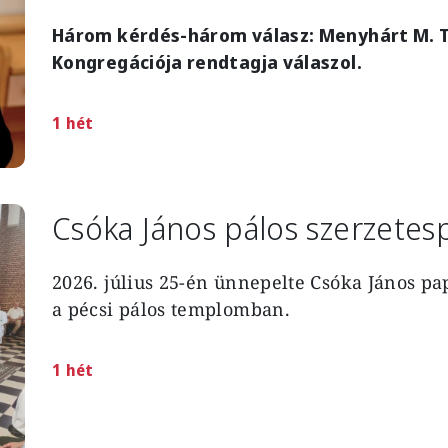
Három kérdés-három válasz: Menyhárt M. Te
Kongregációja rendtagja válaszol.
1 hét
Csóka János pálos szerzetes
2026. július 25-én ünnepelte Csóka János pa
a pécsi pálos templomban.
1 hét