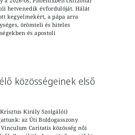
y a 2026-os, Phoenixben (Arizona)
i hetvenedik évfordulóját. Hálát
ott kegyelmekért, a pápa arra
ységes, örömteli és hiteles
sségekben és apostoli
 élő közösségeinek első
(Krisztus Király Szolgálói)
gattunk:
az
Úti Boldogasszony
 Vinculum Caritatis közösség női