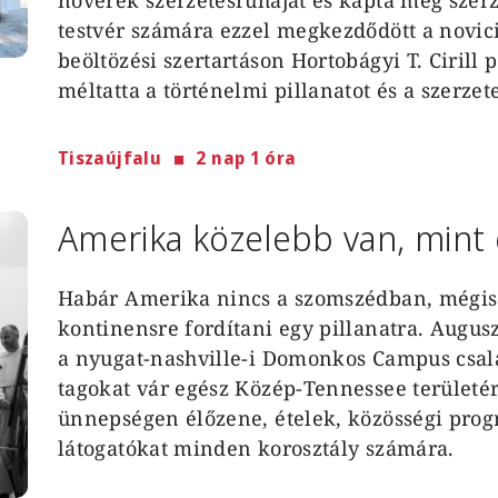
testvér számára ezzel megkezdődött a novici
beöltözési szertartáson Hortobágyi T. Ciril
méltatta a történelmi pillanatot és a szerzet
Tiszaújfalu
2 nap 1 óra
Amerika közelebb van, mint
Habár Amerika nincs a szomszédban, mégis
kontinensre fordítani egy pillanatra. Augu
a nyugat-nashville-i Domonkos Campus csalá
tagokat vár egész Közép-Tennessee területé
ünnepségen élőzene, ételek, közösségi prog
látogatókat minden korosztály számára.