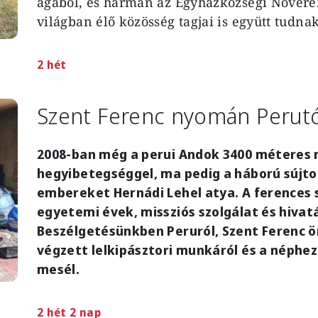
ágából, és hárman az Egyházközségi Nővérek
világban élő közösség tagjai is
együtt tudnak
2 hét
Szent Ferenc nyomán Perutól
2008-ban még a perui Andok 3400 méteres
hegyibetegséggel, ma pedig a háború sújtot
embereket Hernádi Lehel atya. A ferences
egyetemi évek, missziós szolgálat és hivat
Beszélgetésünkben Peruról, Szent Ferenc 
végzett lelkipásztori munkáról és a néphez
mesél.
2 hét 2 nap