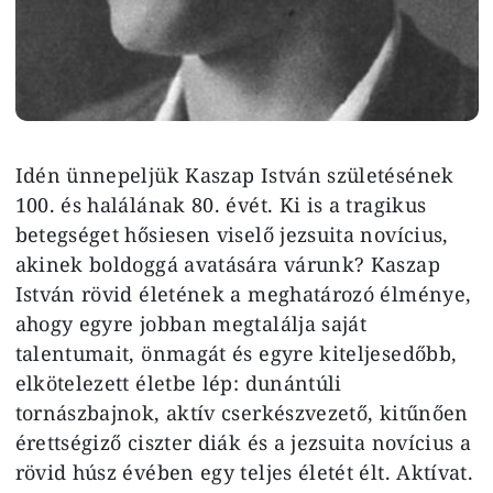
Idén ünnepeljük Kaszap István születésének
100. és halálának 80. évét. Ki is a tragikus
betegséget hősiesen viselő jezsuita novícius,
akinek boldoggá avatására várunk? Kaszap
István rövid életének a meghatározó élménye,
ahogy egyre jobban megtalálja saját
talentumait, önmagát és egyre kiteljesedőbb,
elkötelezett életbe lép: dunántúli
tornászbajnok, aktív cserkészvezető, kitűnően
érettségiző ciszter diák és a jezsuita novícius a
rövid húsz évében egy teljes életét élt. Aktívat.