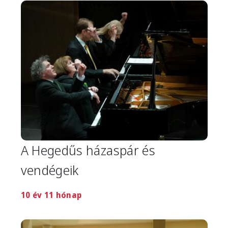
Image
A Hegedűs házaspár és
vendégeik
10 év 11 hónap
Image