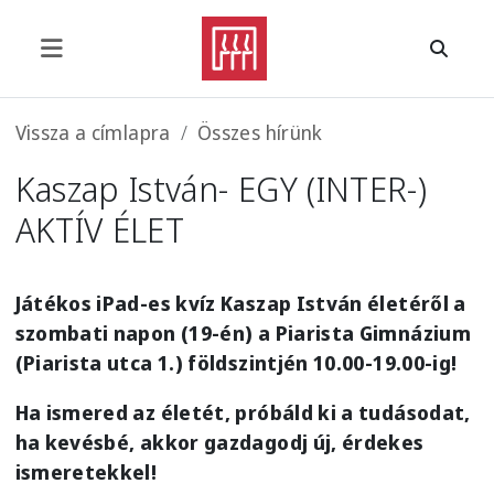
Ugrás a tartalomra
Morzsa
Vissza a címlapra
Összes hírünk
Kaszap István- EGY (INTER-)
AKTÍV ÉLET
Játékos iPad-es kvíz Kaszap István életéről a
szombati napon (19-én) a Piarista Gimnázium
(Piarista utca 1.) földszintjén 10.00-19.00-ig!
Ha ismered az életét, próbáld ki a tudásodat,
ha kevésbé, akkor gazdagodj új, érdekes
ismeretekkel!