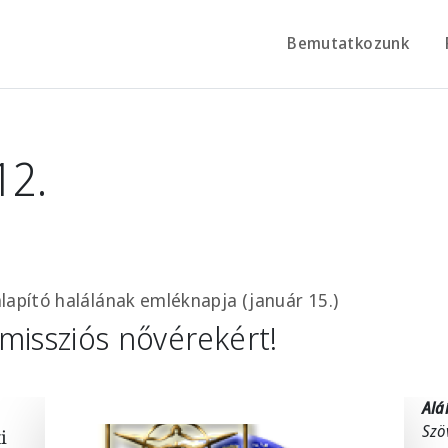
Bemutatkozunk
12.
alapító halálának emléknapja (január 15.)
missziós nővérekért!
Alá
Szö
i