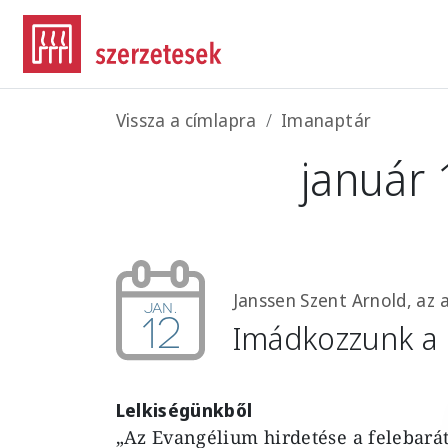
Ugrás a tartalomra
Morzsa
Vissza a címlapra
Imanaptár
január 
Janssen Szent Arnold, az 
jan.
12
Imádkozzunk a 
Lelkiségünkből
„Az Evangélium hirdetése a felebarát