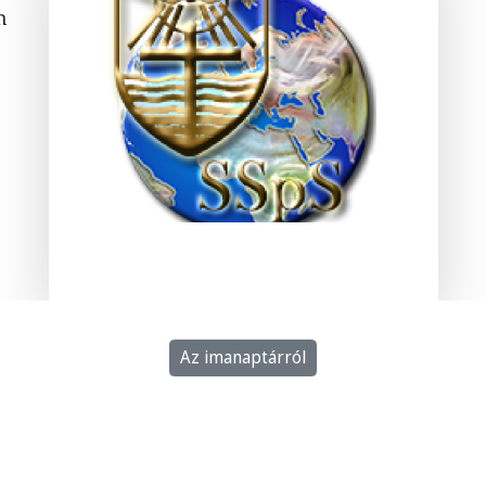
n
Az imanaptárról