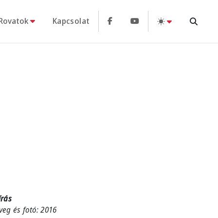
Rovatok
Kapcsolat
írás
veg és fotó: 2016