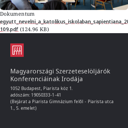
Dokumentum
Document
egyutt_nevelni_a_katolikus_iskolaban_sapientiana_
109.pdf
(124.96 KB)
Magyarországi Szerzeteselöljárók
Konferenciáinak Irodája
1052 Budapest, Piarista köz 1.
adószám: 19050333-1-41
(Bejárat a Piarista Gimnázium felől - Piarista utca
1., 5. emelet)