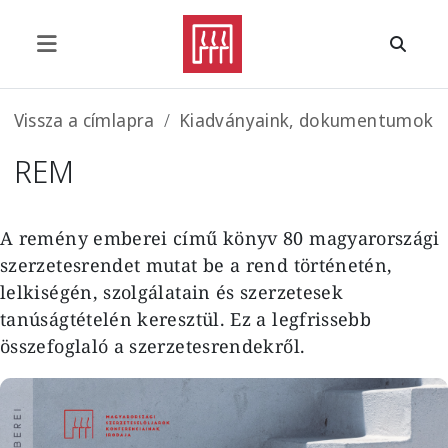
Ugrás a tartalomra
Morzsa
Vissza a címlapra
Kiadványaink, dokumentumok
REM
A remény emberei című könyv 80 magyarországi
szerzetesrendet mutat be a rend történetén,
lelkiségén, szolgálatain és szerzetesek
tanúságtételén keresztül. Ez a legfrissebb
összefoglaló a szerzetesrendekről.