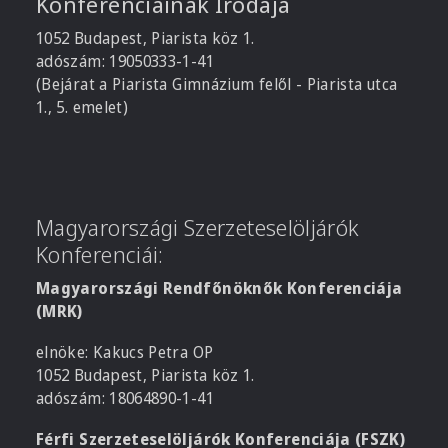
Konferenciáinak Irodája
1052 Budapest, Piarista köz 1.
adószám: 19050333-1-41
(Bejárat a Piarista Gimnázium felől - Piarista utca
1., 5. emelet)
Magyarországi Szerzeteselöljárók
Konferenciái:
Magyarországi Rendfőnöknők Konferenciája
(MRK)
elnöke: Kakucs Petra OP
1052 Budapest, Piarista köz 1.
adószám: 18064890-1-41
Férfi Szerzeteselöljárók Konferenciája (FSZK)