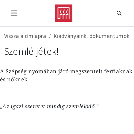
Ugrás a tartalomra
Morzsa
Vissza a címlapra
Kiadványaink, dokumentumok
Szemléljétek!
A Szépség nyomában járó megszentelt férfiaknak
és nőknek
„Az igazi szeretet mindig szemlélődő.”