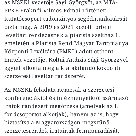
az MSZKI vezetője Sági Györgyöt, az MTA-
PPKE Fraknói Vilmos Római Történeti
Kutatócsoport tudományos segédmunkatársát
bízta meg. A 2019 és 2021 között történt
levéltári rendezésnek a piarista székház 1.
emeletén a Piarista Rend Magyar Tartománya
Központi Levéltára (PMKL) adott otthont.
Ennek vezetője, Koltai András Sági Györggyel
együtt alkotta meg a kialakítandó központi
szerzetesi levéltár rendszerét.
Az MSZKL feladata nemcsak a szerzetesi
konferenciáktól és intézményeiktől származó
iratok rendezett megőrzése (amelyek az I.
fondcsoportot alkotják), hanem az is, hogy
biztosítsa a Magyarországon megszűnő
szerzetesrendek iratainak fennmaradását,