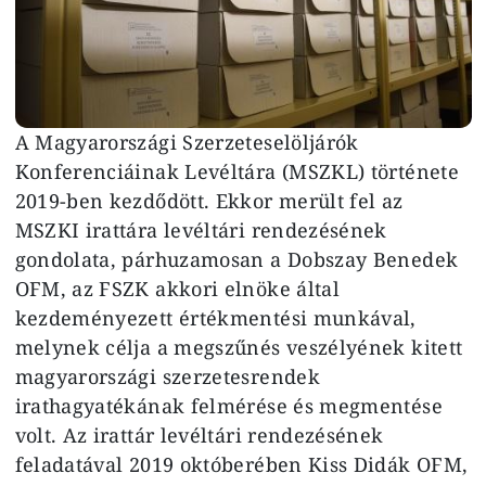
A Magyarországi Szerzeteselöljárók
Konferenciáinak Levéltára (MSZKL) története
2019-ben kezdődött. Ekkor merült fel az
MSZKI irattára levéltári rendezésének
gondolata, párhuzamosan a Dobszay Benedek
OFM, az FSZK akkori elnöke által
kezdeményezett értékmentési munkával,
melynek célja a megszűnés veszélyének kitett
magyarországi szerzetesrendek
irathagyatékának felmérése és megmentése
volt. Az irattár levéltári rendezésének
feladatával 2019 októberében Kiss Didák OFM,