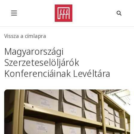
Ugrás a tartalomra
Morzsa
Vissza a címlapra
Magyarországi
Szerzeteselöljárók
Konferenciáinak Levéltára
Image