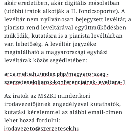
akár eredetiben, akár digitális másolatban
(utóbbi iratok alkotják a II. fondcsoportot). A
levéltár nem nyilvánosan bejegyzett levéltár, a
piarista rend levéltárával együttműködésben
működik, kutatásra is a piarista levéltárban
van lehetőség. A levéltár jegyzéke
megtalálható a magyarországi egyházi
levéltárak közös segédletében:
arca.melte.hu/index.php/magyarorszagi-
szerzeteseloljarok-konferenciainak-leveltara-1
Az iratok az MSZKI mindenkori
irodavezetőjének engedélyével kutathatók,
kutatási kérelemmel az alábbi email-címen
lehet hozzá fordulni:
irodavezeto@szerzetesek.hu