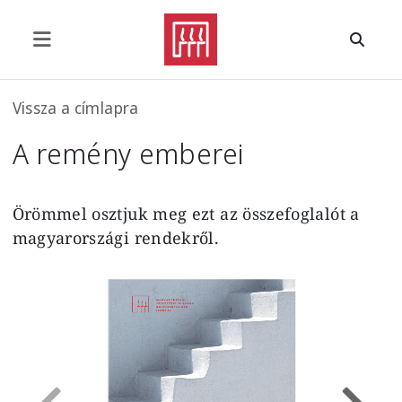
Ugrás a tartalomra
Morzsa
Vissza a címlapra
A remény emberei
Örömmel osztjuk meg ezt az összefoglalót a
magyarországi rendekről.