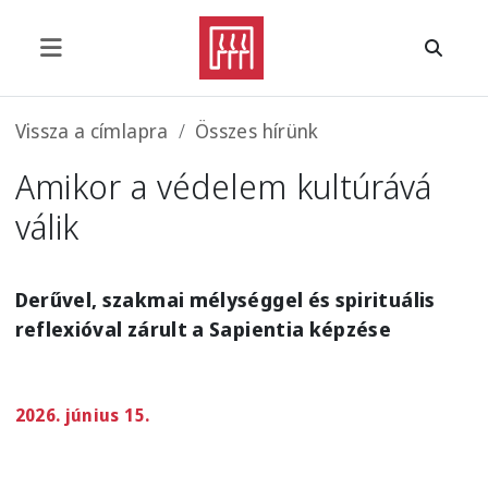
Ugrás a tartalomra
Morzsa
Vissza a címlapra
Összes hírünk
Amikor a védelem kultúrává
válik
Derűvel, szakmai mélységgel és spirituális
reflexióval zárult a Sapientia képzése
2026. június 15.