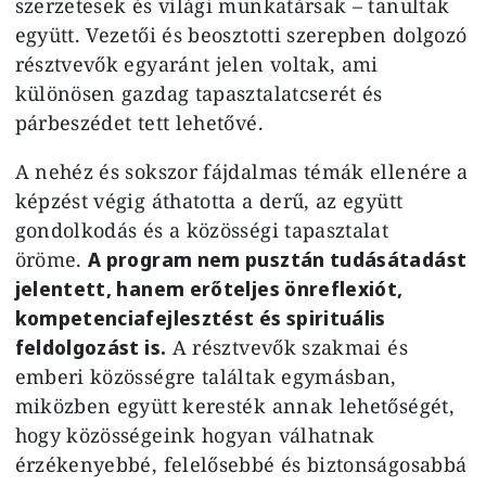
szerzetesek és világi munkatársak – tanultak
együtt. Vezetői és beosztotti szerepben dolgozó
résztvevők egyaránt jelen voltak, ami
különösen gazdag tapasztalatcserét és
párbeszédet tett lehetővé.
A nehéz és sokszor fájdalmas témák ellenére a
képzést végig áthatotta a derű, az együtt
gondolkodás és a közösségi tapasztalat
öröme.
A program nem pusztán tudásátadást
jelentett, hanem erőteljes önreflexiót,
kompetenciafejlesztést és spirituális
feldolgozást is.
A résztvevők szakmai és
emberi közösségre találtak egymásban,
miközben együtt keresték annak lehetőségét,
hogy közösségeink hogyan válhatnak
érzékenyebbé, felelősebbé és biztonságosabbá