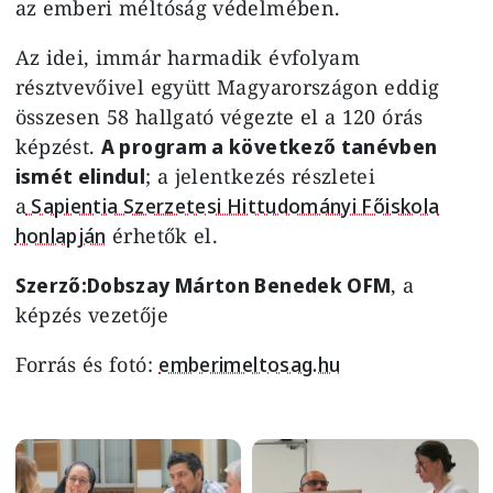
az emberi méltóság védelmében.
Az idei, immár harmadik évfolyam
résztvevőivel együtt Magyarországon eddig
összesen 58 hallgató végezte el a 120 órás
képzést.
A program a következő tanévben
ismét elindul
; a jelentkezés részletei
a
Sapientia Szerzetesi Hittudományi Főiskola
honlapján
érhetők el.
Szerző:Dobszay Márton Benedek OFM
, a
képzés vezetője
Forrás és fotó:
emberimeltosag.hu
Image
Image