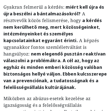
Gyakran felmerül a kérdés:
miért kell újra és
újra beszélni a bántalmazásokról?
A
résztvevők közös felismerése, hogy
a kérdés
nem kerülhető meg, mert közösségeinket,
intézményeinket és személyes
kapcsolatainkat egyaránt érinti.
A képzés
ugyanakkor fontos szemléletváltást is
hangsúlyoz:
nem elegendő pusztán reaktívan
válaszolni a problémákra. A cél az, hogy az
egyház és minden emberi közösség valóban
biztonságos hellyé váljon. Ebben kulcsszerepe
van a prevenciónak, a tudatosságnak és a
felelősségvállalás kultúrájának.
Miközben az abúzus-esetek kezelése az
igazságosság és a felelősségvállalás