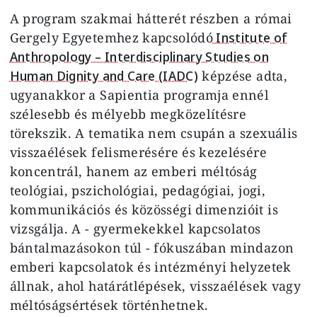
A program szakmai hátterét részben a római
Gergely Egyetemhez kapcsolódó
Institute of
Anthropology – Interdisciplinary Studies on
Human Dignity and Care (IADC)
képzése adta,
ugyanakkor a Sapientia programja ennél
szélesebb és mélyebb megközelítésre
törekszik. A tematika nem csupán a szexuális
visszaélések felismerésére és kezelésére
koncentrál, hanem az emberi méltóság
teológiai, pszichológiai, pedagógiai, jogi,
kommunikációs és közösségi dimenzióit is
vizsgálja. A - gyermekekkel kapcsolatos
bántalmazásokon túl - fókuszában mindazon
emberi kapcsolatok és intézményi helyzetek
állnak, ahol határátlépések, visszaélések vagy
méltóságsértések történhetnek.