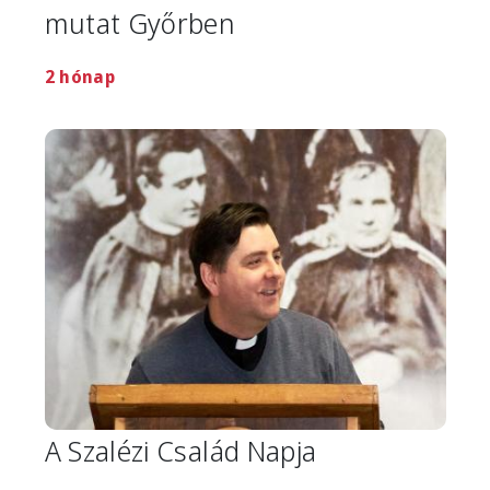
mutat Győrben
2 hónap
Image
A Szalézi Család Napja