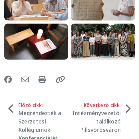
Image
Image
Előző cikk:
Következő cikk:
Megrendezték a
Intézményvezetői
Szerzetesi
találkozó
Kollégiumok
Pilisvörösváron
Konferenciáját