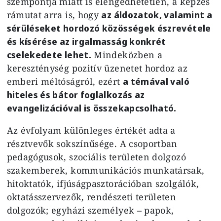
szempontja miatt is elengedhetetlen, a képzés
rámutat arra is, hogy
az áldozatok, valamint a
sérüléseket hordozó közösségek észrevétele
és kísérése az irgalmasság konkrét
cselekedete lehet.
Mindeközben a
kereszténység pozitív üzenetet hordoz az
emberi méltóságról, ezért
a témával való
hiteles és bátor foglalkozás az
evangelizációval is összekapcsolható.
Az évfolyam különleges értékét adta a
résztvevők sokszínűsége. A csoportban
pedagógusok, szociális területen dolgozó
szakemberek, kommunikációs munkatársak,
hitoktatók, ifjúságpasztorációban szolgálók,
oktatásszervezők, rendészeti területen
dolgozók; egyházi személyek – papok,