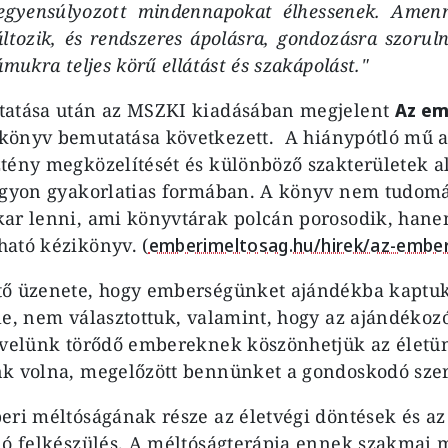
iegyensúlyozott mindennapokat élhessenek. Amenn
ltozik, és rendszeres ápolásra, gondozásra szorul
ámukra teljes körű ellátást és szakápolást."
tatása után az MSZKI kiadásában megjelent
Az e
könyv bemutatása következett. A hiánypótló mű 
tény megközelítését és különböző szakterületek a
nagyon gyakorlatias formában. A könyv nem tudom
kar lenni, ami könyvtárak polcán porosodik, ha
ató kézikönyv. (
emberimeltosag.hu/hirek/az-embe
tő üzenete, hogy emberségünket ajándékba kaptu
le, nem választottuk, valamint, hogy az ajándékoz
 velünk törődő embereknek köszönhetjük az életün
k volna, megelőzött bennünket a gondoskodó szer
eri méltóságának része az életvégi döntések és az
ló felkészülés. A méltóságterápia ennek szakmai 