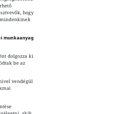
rhető
észtvevők, hogy
n mindenkinek
sei munkaanyag
ént dolgozza ki
ódtak be az
amivel vendégül
akmai
ntése
szélgetni, akik