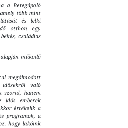
na a Betegápoló
 amely több mint
átását és lelki
kedő otthon egy
békés, családias
y alapján működő
ltal megálmodott
idősekről való
a szorul, hanem
z idős emberek
kkor értékelik a
zös programok, a
oz, hogy lakóink