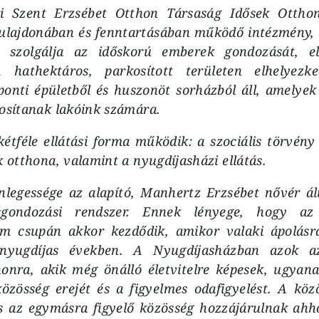
ári Szent Erzsébet Otthon Társaság Idősek Ottho
ulajdonában és fenntartásában működő intézmény,
 szolgálja az időskorú emberek gondozását, ell
 hathektáros, parkosított területen elhelyez
ponti épületből és huszonöt sorházból áll, amelyek 
tosítanak lakóink számára.
tféle ellátási forma működik: a szociális törvén
k otthona, valamint a nyugdíjasházi ellátás.
legessége az alapító, Manhertz Erzsébet nővér á
ősgondozási rendszer. Ennek lényege, hogy az 
m csupán akkor kezdődik, amikor valaki ápolásr
nyugdíjas években. A Nyugdíjasházban azok a
honra, akik még önálló életvitelre képesek, ugyana
közösség erejét és a figyelmes odafigyelést. A kö
és az egymásra figyelő közösség hozzájárulnak ahh