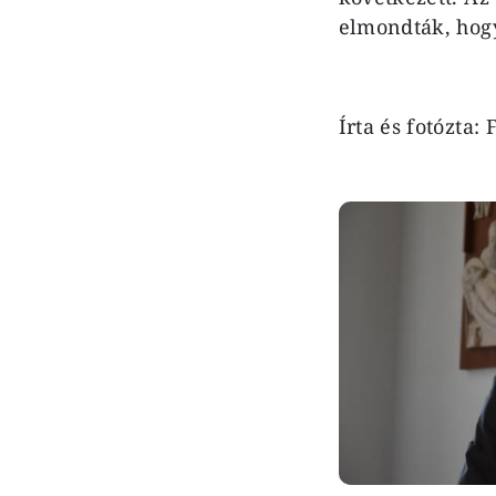
elmondták, hogy
Írta és fotózta
Image