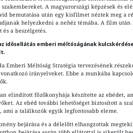
a szakembereket. A magyarországi képzések és elé
id bemutatása után egy kisfilmet néztek meg a r
tudjanak helyezkedni a nehéz témába. A film utá
et és a beszélgetés.
az idősellátás emberi méltóságának kulcskérdé
t.
oda Emberi Méltóság Stratégia tervezésének részek
a vonatkozó irányelveket. Ebbe a munkába kapcsol
ők.
an elindított főzőkonyhája készítette az ebédet, 
vőket. Az ebéd további lehetőséget biztosított a sz
, ami a találkozók egyik legfontosabb eleme.
zmény bejárása és a délelőtt elhangzottak megteki
otthon bejárása során több ellátottal is sikerült be