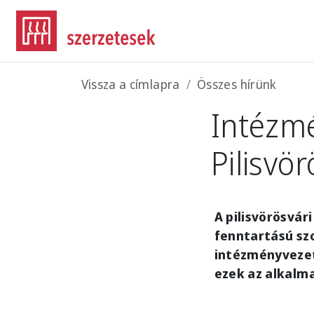
Ugrás a tartalomra
Morzsa
Vissza a címlapra
Összes hírünk
Intézmé
Pilisvö
A pilisvörösvár
fenntartású szo
intézményvezet
ezek az alkalm