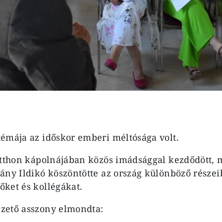
émája az időskor emberi méltósága volt.
otthon kápolnájában közös imádsággal kezdődött, 
ány Ildikó köszöntötte az ország különböző részei
őket és kollégákat.
zető asszony elmondta: