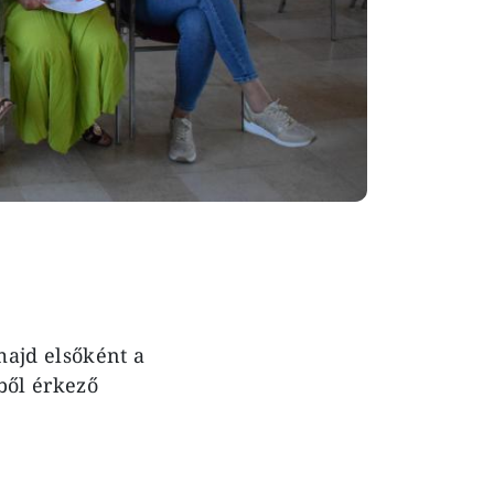
majd elsőként a
ből érkező