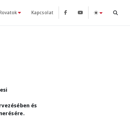
Rovatok
Kapcsolat
esi
rvezésében és
merésére.