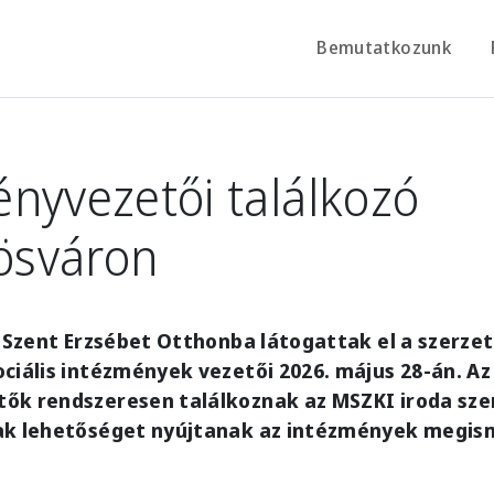
Bemutatkozunk
nyvezetői találkozó
rösváron
i Szent Erzsébet Otthonba látogattak el a szerzet
ciális intézmények vezetői 2026. május 28-án. Az
ők rendszeresen találkoznak az MSZKI iroda sze
ak lehetőséget nyújtanak az intézmények megis