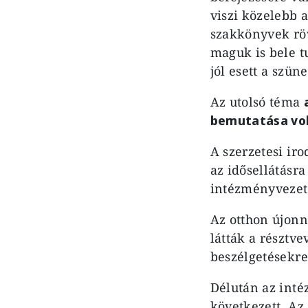
viszi közelebb 
szakkönyvek röv
maguk is bele 
jól esett a szün
Az utolsó téma
bemutatása vol
A szerzetesi ir
az idősellátásr
intézményvezet
Az otthon újonn
látták a résztve
beszélgetésekre
Délután az inté
következett. Az 