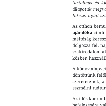
tartalmas és k
állapotuk megvá
Intézet nyújt sz
Az otthon bemu
ajándéka
című 
méltóság keresz
dolgozza fel, 
szakirodalom a
közben használh
A könyv alapve
döntöttünk felő
szeretetének, a
eszmélni tudtun
Az idős kor emb
befejezésére va