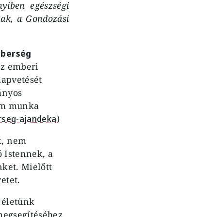
yiben egészségi
nak, a Gondozási
mberség
az emberi
lapvetését
ányos
nem munka
rseg-ajandeka
)
k, nem
ó Istennek, a
ket. Mielőtt
etet.
 életünk
megsegítéséhez