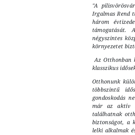
"A pilisvörösv
Irgalmas Rend t
három évtizede
támogatását. A
négyszintes köz
környezetet biz
Az Otthonban ké
klasszikus időse
Otthonunk külön
többszintű id
gondoskodás ne
már az aktív 
találhatnak ott
biztonságot, a 
lelki alkalmak 