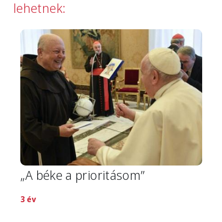
lehetnek:
Image
„A béke a prioritásom”
3 év