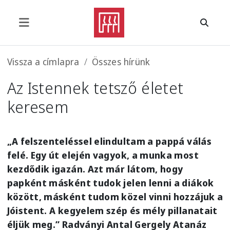
Ugrás a tartalomra
Morzsa
Vissza a címlapra
Összes hírünk
Az Istennek tetsző életet
keresem
„A felszenteléssel elindultam a pappá válás
felé. Egy út elején vagyok, a munka most
kezdődik igazán. Azt már látom, hogy
papként másként tudok jelen lenni a diákok
között, másként tudom közel vinni hozzájuk a
Jóistent. A kegyelem szép és mély pillanatait
éljük meg.” Radványi Antal Gergely Atanáz