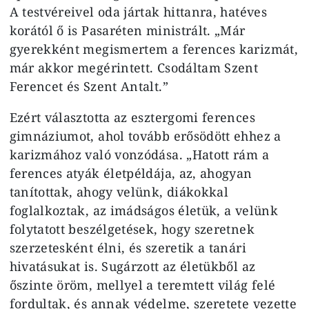
A testvéreivel oda jártak hittanra, hatéves
korától ő is Pasaréten ministrált. „Már
gyerekként megismertem a ferences karizmát,
már akkor megérintett. Csodáltam Szent
Ferencet és Szent Antalt.”
Ezért választotta az esztergomi ferences
gimnáziumot, ahol tovább erősödött ehhez a
karizmához való vonzódása. „Hatott rám a
ferences atyák életpéldája, az, ahogyan
tanítottak, ahogy velünk, diákokkal
foglalkoztak, az imádságos életük, a velünk
folytatott beszélgetések, hogy szeretnek
szerzetesként élni, és szeretik a tanári
hivatásukat is. Sugárzott az életükből az
őszinte öröm, mellyel a teremtett világ felé
fordultak, és annak védelme, szeretete vezette