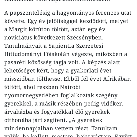
A papszentelésig a hagyományos ferences utat
követte. Egy év jelöltséggel kezdődött, melyet
a Margit körúton töltött, aztán egy év
noviciátus következett Szécsényben.
Tanulmányait a Sapientia Szerzetesi
Hittudományi Főiskolán végezte, miközben a
pasaréti közösség tagja volt. A képzés alatt
lehetőséget kért, hogy a gyakorlati évet
misszióban tölthesse. Ebből fél évet Afrikában
töltött, ahol részben Nairobi
nyomornegyedében foglalkoztak szegény
gyerekkel, a másik részében pedig vidéken
árvaházba és fogyatékkal élő gyerekek
otthonába járt segíteni. „A gyerekek
mindennapjaiban vettem részt. Tanultam
velük, ha kellett, mostam, hajat vágtam. Együtt