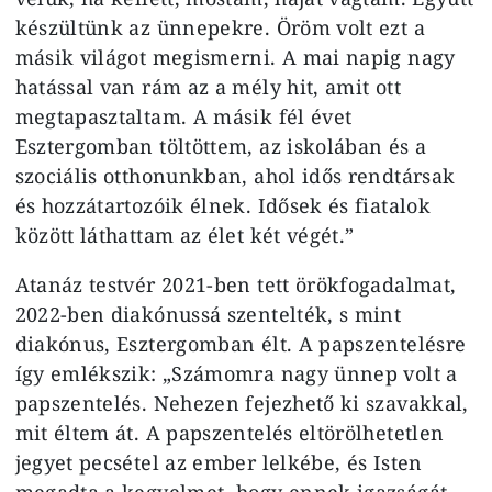
készültünk az ünnepekre. Öröm volt ezt a
másik világot megismerni. A mai napig nagy
hatással van rám az a mély hit, amit ott
megtapasztaltam. A másik fél évet
Esztergomban töltöttem, az iskolában és a
szociális otthonunkban, ahol idős rendtársak
és hozzátartozóik élnek. Idősek és fiatalok
között láthattam az élet két végét.”
Atanáz testvér 2021-ben tett örökfogadalmat,
2022-ben diakónussá szentelték, s mint
diakónus, Esztergomban élt. A papszentelésre
így emlékszik: „Számomra nagy ünnep volt a
papszentelés. Nehezen fejezhető ki szavakkal,
mit éltem át. A papszentelés eltörölhetetlen
jegyet pecsétel az ember lelkébe, és Isten
megadta a kegyelmet, hogy ennek igazságát