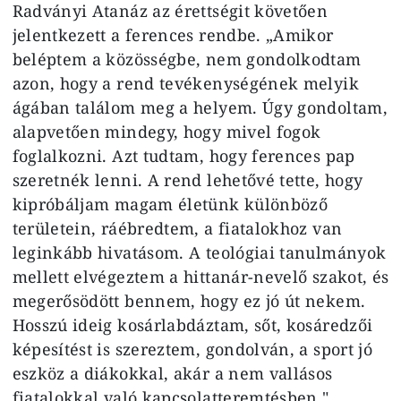
Radványi Atanáz az érettségit követően
jelentkezett a ferences rendbe. „Amikor
beléptem a közösségbe, nem gondolkodtam
azon, hogy a rend tevékenységének melyik
ágában találom meg a helyem. Úgy gondoltam,
alapvetően mindegy, hogy mivel fogok
foglalkozni. Azt tudtam, hogy ferences pap
szeretnék lenni. A rend lehetővé tette, hogy
kipróbáljam magam életünk különböző
területein, ráébredtem, a fiatalokhoz van
leginkább hivatásom. A teológiai tanulmányok
mellett elvégeztem a hittanár-nevelő szakot, és
megerősödött bennem, hogy ez jó út nekem.
Hosszú ideig kosárlabdáztam, sőt, kosáredzői
képesítést is szereztem, gondolván, a sport jó
eszköz a diákokkal, akár a nem vallásos
fiatalokkal való kapcsolatteremtésben."