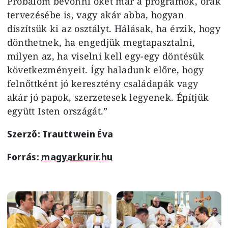
Próbálom bevonni őket már a programok, órák
tervezésébe is, vagy akár abba, hogyan
díszítsük ki az osztályt. Hálásak, ha érzik, hogy
dönthetnek, ha engedjük megtapasztalni,
milyen az, ha viselni kell egy-egy döntésük
következményeit. Így haladunk előre, hogy
felnőttként jó keresztény családapák vagy
akár jó papok, szerzetesek legyenek. Építjük
együtt Isten országát.”
Szerző: Trauttwein Éva
Forrás:
magyarkurir.hu
Image
Image