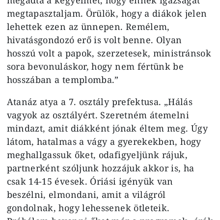
megtapasztaljam. Örülök, hogy a diákok jelen
lehettek ezen az ünnepen. Remélem,
hivatásgondozó erő is volt benne. Olyan
hosszú volt a papok, szerzetesek, ministránsok
sora bevonuláskor, hogy nem fértünk be
hosszában a templomba.”
Atanáz atya a 7. osztály prefektusa. „Hálás
vagyok az osztályért. Szeretném átemelni
mindazt, amit diákként jónak éltem meg. Úgy
látom, hatalmas a vágy a gyerekekben, hogy
meghallgassuk őket, odafigyeljünk rájuk,
partnerként szóljunk hozzájuk akkor is, ha
csak 14-15 évesek. Óriási igényük van
beszélni, elmondani, amit a világról
gondolnak, hogy lehessenek ötleteik.