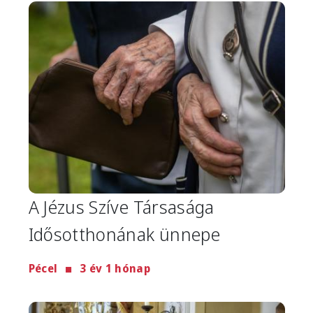
Image
A Jézus Szíve Társasága
Idősotthonának ünnepe
Pécel
3 év 1 hónap
Image