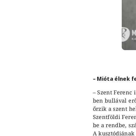
–
Mióta élnek f
– Szent Ferenc 
ben bullával er
őrzik a szent he
Szentföldi Fere
be a rendbe, sz
A kusztódiának