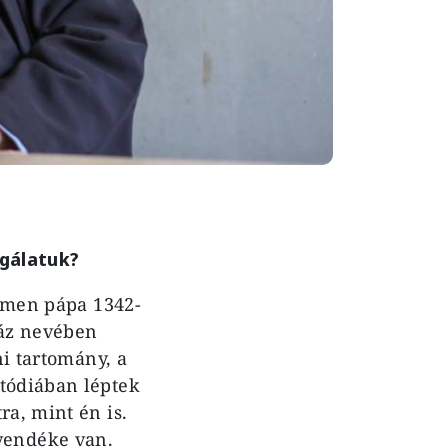
lgálatuk?
lemen pápa 1342-
ház nevében
ni tartomány, a
ztódiában léptek
ra, mint én is.
vendéke van.