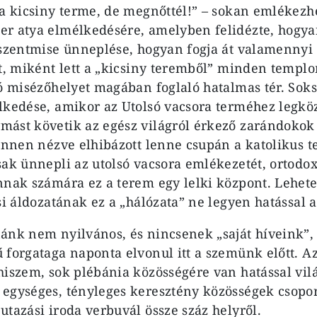
ra kicsiny terme, de megnőttél!” – sokan emlékez
r atya elmélkedésére, amelyben felidézte, hogyan
 szentmise ünneplése, hogyan fogja át valamennyi 
at, miként lett a „kicsiny teremből” minden templ
ró misézőhelyet magában foglaló hatalmas tér. Sok
lkedése, amikor az Utolsó vacsora terméhez legkö
ást követik az egész világról érkező zarándokok
 innen nézve elhibázott lenne csupán a katolikus
sak ünnepli az utolsó vacsora emlékezetét, ortodo
nnak számára ez a terem egy lelki központ. Lehete
si áldozatának ez a „hálózata” ne legyen hatással a
ánk nem nyilvános, és nincsenek „saját híveink”,
forgataga naponta elvonul itt a szemünk előtt. Az i
hiszem, sok plébánia közösségére van hatással vilá
egységes, tényleges keresztény közösségek csoport
utazási iroda verbuvál össze száz helyről.