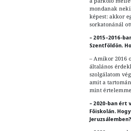
a parkoló melle
mondanak nekik
képest: akkor e
sorkatonánál ott
–
2015
–
2016-ban
Szentföldön. Ho
– Amikor 2016 o
általános érdek
szolgálatom vége
amit a tartomány
mint értelemmel
–
2020-ban ért 
Főiskolán. Hogy
Jeruzsálemben