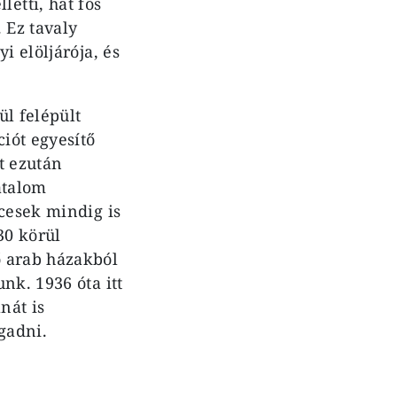
etti, hat fős
 Ez tavaly
i elöljárója, és
ül felépült
ciót egyesítő
t ezután
atalom
ncesek mindig is
30 körül
ő arab házakból
nk. 1936 óta itt
nát is
gadni.