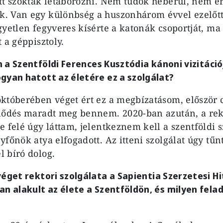
tt szoktak letáborozni. Nem tudok héberül, nem é
. Van egy különbség a huszonhárom évvel ezelőtt
gyetlen fegyveres kísérte a katonák csoportját, m
 a géppisztoly.
 a Szentföldi Ferences Kusztódia kánoni vizitáció
gyan hatott az életére ez a szolgálat?
któberében véget ért ez a megbízatásom, először 
lődés maradt meg bennem. 2020-ban azután, a rek
 felé úgy láttam, jelentkeznem kell a szentföldi sz
főnök atya elfogadott. Az itteni szolgálat úgy tűnt
 bíró dolog.
véget rektori szolgálata a Sapientia Szerzetesi 
an alakult az élete a Szentföldön, és milyen felad
?