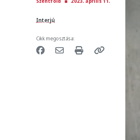
Szentföld
2023. április 11.
Imag
Interjú
Cikk megosztása: