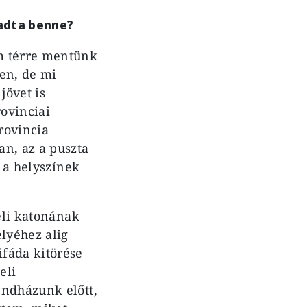
gadta benne?
m térre mentünk
ben, de mi
jövet is
ovinciai
rovincia
an, az a puszta
n a helyszínek
eli katonának
lyéhez alig
fáda kitörése
eli
endházunk előtt,