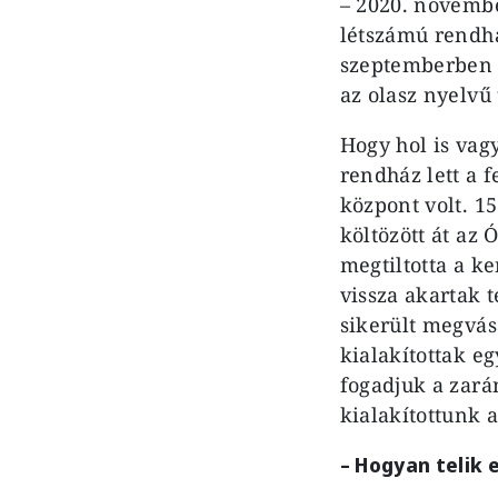
– 2020. novembe
létszámú rendhá
szeptemberben az
az olasz nyelvű 
Hogy hol is vag
rendház lett a 
központ volt. 1
költözött át az
megtiltotta a k
vissza akartak 
sikerült megvás
kialakítottak e
fogadjuk a zará
kialakítottunk 
– Hogyan telik 