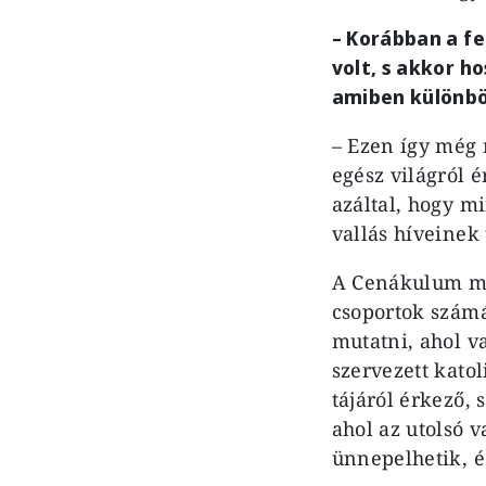
–
Korábban a fe
volt, s akkor ho
amiben különbö
– Ezen így még 
egész világról
azáltal, hogy m
vallás híveinek
A Cenákulum mel
csoportok számá
mutatni, ahol v
szervezett kato
tájáról érkező,
ahol az utolsó 
ünnepelhetik, é