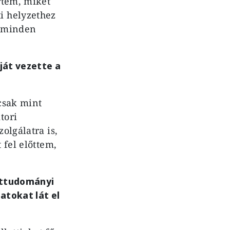
rtem, miket
i helyzethez
a minden
ját vezette a
csak mint
tori
olgálatra is,
 fel előttem,
Hittudományi
atokat lát el