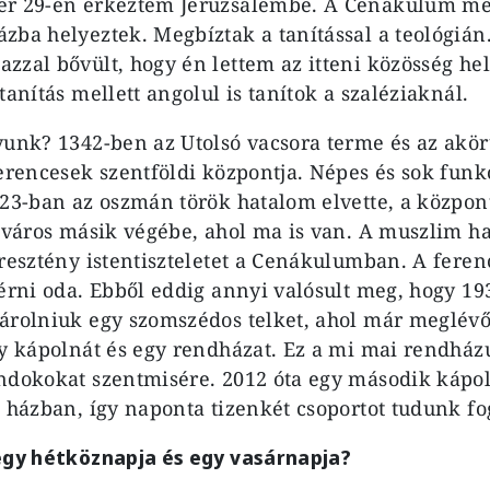
r 29-én érkeztem Jeruzsálembe. A Cenákulum mell
zba helyeztek. Megbíztak a tanítással a teológián.
zal bővült, hogy én lettem az itteni közösség hely
tanítás mellett angolul is tanítok a szaléziaknál.
yunk? 1342-ben az Utolsó vacsora terme és az akör
ferencesek szentföldi központja. Népes és sok funk
523-ban az oszmán török hatalom elvette, a közpon
 Óváros másik végébe, ahol ma is van. A muszlim h
eresztény istentiszteletet a Cenákulumban. A fere
térni oda. Ebből eddig annyi valósult meg, hogy 19
árolniuk egy szomszédos telket, ahol már meglév
gy kápolnát és egy rendházat. Ez a mi mai rendházu
ndokokat szentmisére. 2012 óta egy második kápol
a házban, így naponta tizenkét csoportot tudunk fo
egy hétköznapja és egy vasárnapja?