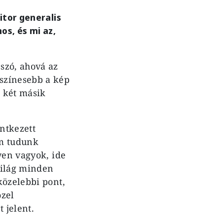
itor generalis
os, és mi az,
szó, ahová az
színesebb a kép
 két másik
ntkezett
em tudunk
yen vagyok, ide
 világ minden
közelebbi pont,
özel
 jelent.