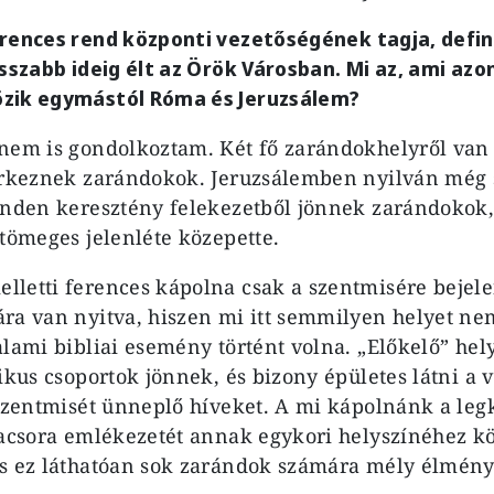
rences rend központi vezetőségének tagja, defin
sszabb ideig élt az Örök Városban. Mi az, ami azon
zik egymástól Róma és Jeruzsálem?
nem is gondolkoztam. Két fő zarándokhelyről van 
 érkeznek zarándokok. Jeruzsálemben nyilván még 
inden keresztény felekezetből jönnek zarándokok,
 tömeges jelenléte közepette.
letti ferences kápolna csak a szentmisére bejele
ra van nyitva, hiszen mi itt semmilyen helyet n
alami bibliai esemény történt volna. „Előkelő” hel
likus csoportok jönnek, és bizony épületes látni a
 szentmisét ünneplő híveket. A mi kápolnánk a leg
vacsora emlékezetét annak egykori helyszínéhez k
s ez láthatóan sok zarándok számára mély élményt