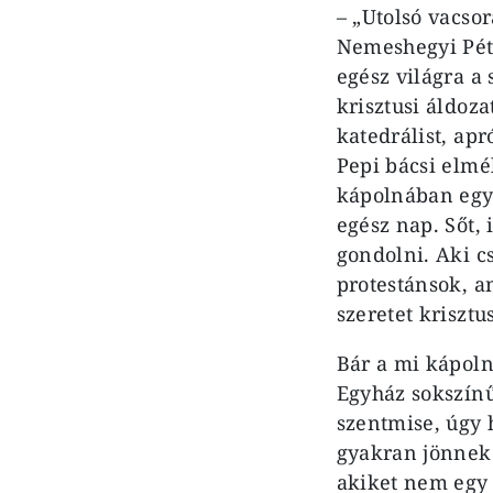
– „Utolsó vacso
Nemeshegyi Péte
egész világra a
krisztusi áldoz
katedrálist, ap
Pepi bácsi elmé
kápolnában egym
egész nap. Sőt,
gondolni. Aki c
protestánsok, a
szeretet krisztu
Bár a mi kápoln
Egyház sokszínű 
szentmise, úgy 
gyakran jönnek 
akiket nem egy 