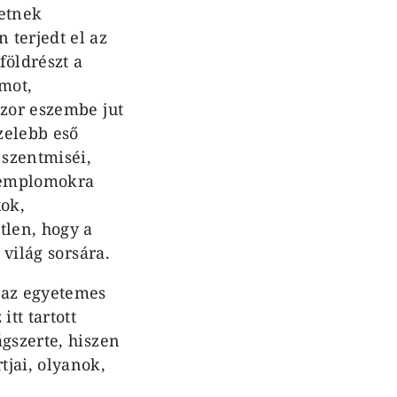
hetnek
 terjedt el az
földrészt a
omot,
szor eszembe jut
zelebb eső
 szentmiséi,
 templomokra
xok,
tlen, hogy a
 világ sorsára.
 az egyetemes
tt tartott
gszerte, hiszen
jai, olyanok,