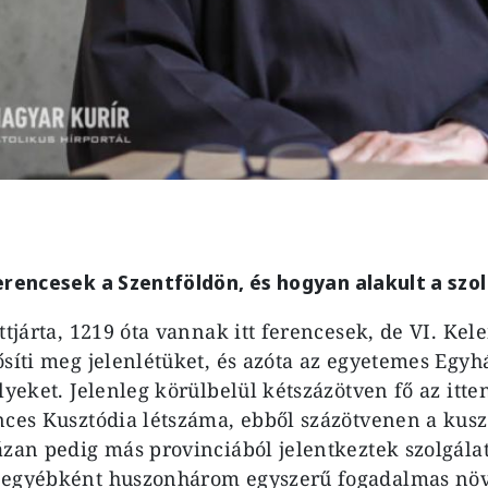
erencesek a Szentföldön, és hogyan alakult a szo
ittjárta, 1219 óta vannak itt ferencesek, de VI. Ke
ősíti meg jelenlétüket, és azóta az egyetemes Egy
lyeket. Jelenleg körülbelül kétszázötven fő az itte
nces Kusztódia létszáma, ebből százötvenen a kus
ázan pedig más provinciából jelentkeztek szolgálat
 egyébként huszonhárom egyszerű fogadalmas nö