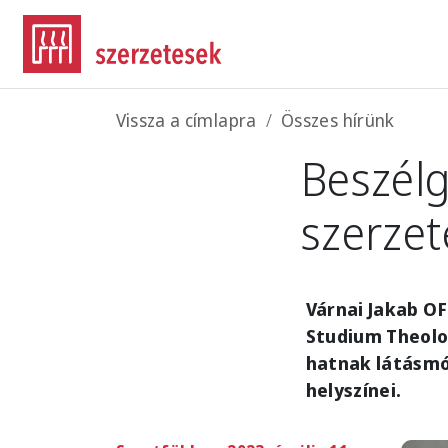
Ugrás a tartalomra
Morzsa
Vissza a címlapra
Összes hírünk
Beszélg
szerzet
Várnai Jakab OF
Studium Theolog
hatnak látásmó
helyszínei.