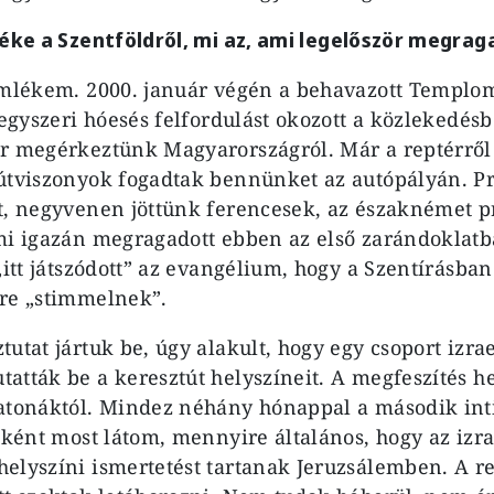
léke a Szentföldről, mi az, ami legelőször megra
 emlékem. 2000. január végén a behavazott Templo
 egyszeri hóesés felfordulást okozott a közlekedés
r megérkeztünk Magyarországról. Már a reptérről 
útviszonyok fogadtak bennünket az autópályán. Pr
t, negyvenen jöttünk ferencesek, az északnémet p
mi igazán megragadott ebben az első zarándoklatb
„itt játszódott” az evangélium, hogy a Szentírásba
re „stimmelnek”.
tutat jártuk be, úgy alakult, hogy egy csoport izra
atták be a keresztút helyszíneit. A megfeszítés he
atonáktól. Mindez néhány hónappal a második inti
bként most látom, mennyire általános, hogy az izra
elyszíni ismertetést tartanak Jeruzsálemben. A r