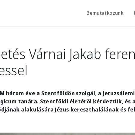
Bemutatkozunk
etés Várnai Jakab fere
essel
M három éve a Szentföldön szolgál, a jeruzsálem
icum tanára. Szentföldi életéről kérdeztük, és 
djának alakulására Jézus kereszthalálának és f