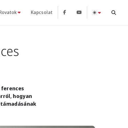
Rovatok
Kapcsolat
nces
i ferences
arról, hogyan
eltámadásának