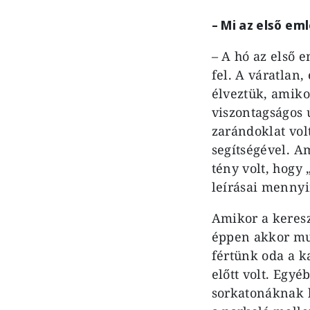
–
Mi az első em
– A hó az első
fel. A váratlan,
élveztük, amiko
viszontagságos 
zarándoklat vol
segítségével. A
tény volt, hogy 
leírásai mennyi
Amikor a keresz
éppen akkor mut
fértünk oda a k
előtt volt. Egyé
sorkatonáknak h