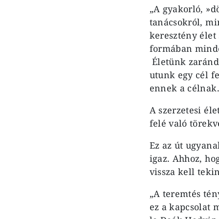
„A gyakorló, »d
tanácsokról, mi
keresztény élet
formában minden
Életünk zaránd
utunk egy cél f
ennek a célnak
A szerzetesi éle
felé való törek
Ez az út ugyana
igaz. Ahhoz, ho
vissza kell tek
„A teremtés tén
ez a kapcsolat 