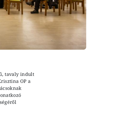
, tavaly indult
risztina OP a
anácsoknak
 vonatkozó
ségéről