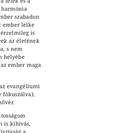
a lélek és a
g, harmónia
 ember szabadon
z ember lelke
 érzelmileg is
lyek az életének
ta, s nem
en helyébe
 s az ember maga
 az evangéliumi
e fókuszálva),
nővér.
ontosságom
is kihívás,
isztaság a