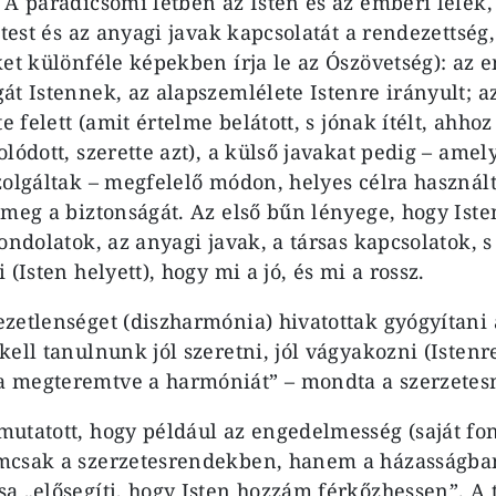
A paradicsomi létben az Isten és az emberi lélek, 
 test és az anyagi javak kapcsolatát a rendezettsé
ket különféle képekben írja le az Ószövetség): az
át Istennek, az alapszemlélete Istenre irányult; a
te felett (amit értelme belátott, s jónak ítélt, ahhoz
lódott, szerette azt), a külső javakat pedig – ame
zolgáltak – megfelelő módon, helyes célra használ
 meg a biztonságát. Az első bűn lényege, hogy Ist
gondolatok, az anyagi javak, a társas kapcsolatok,
 (Isten helyett), hogy mi a jó, és mi a rossz.
zetlenséget (diszharmónia) hivatottak gyógyítani
ell tanulnunk jól szeretni, jól vágyakozni (Istenr
 megteremtve a harmóniát” – mondta a szerzetes
utatott, hogy például az engedelmesség (saját f
mcsak a szerzetesrendekben, hanem a házasságban 
a „elősegíti, hogy Isten hozzám férkőzhessen”. A t