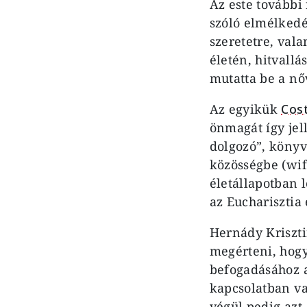
Az este további
szóló elmélkedé
szeretetre, val
életén, hitvallá
mutatta be a nő
Az egyikük
Cos
önmagát így jell
dolgozó”, könyv
közösségbe (wif
életállapotban l
az Eucharisztia 
Hernády Krisztin
megérteni, hogy
befogadásához 
kapcsolatban va
végül pedig azt,