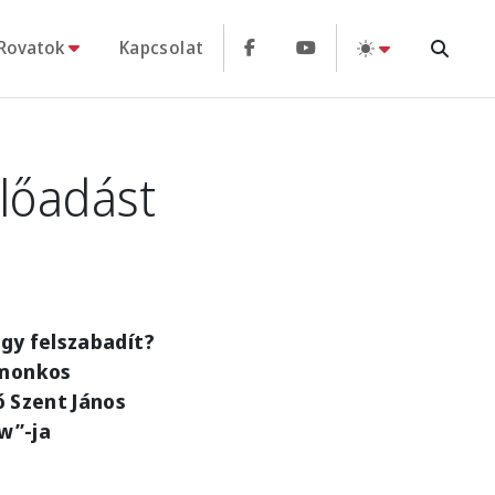
Rovatok
Kapcsolat
lőadást
agy felszabadít?
omonkos
ő Szent János
w”-ja