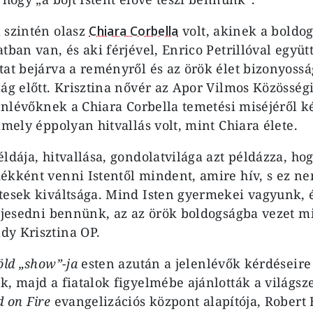
 szintén olasz
Chiara Corbella
volt, akinek a boldo
tban van, és aki férjével, Enrico Petrillóval együt
tat bejárva a reményről és az örök élet bizonyossá
lág előtt. Krisztina nővér az Apor Vilmos Közössé
lenlévőknek a Chiara Corbella temetési miséjéről k
amely éppolyan hitvallás volt, mint Chiara élete.
éldája, hitvallása, gondolatvilága azt példázza, h
ékként venni Istentől mindent, amire hív, s ez n
tesek kiváltsága. Mind Isten gyermekei vagyunk, 
eljesedni bennünk, az az örök boldogságba vezet 
dy Krisztina OP.
öld „show”-ja
esten azután a jelenlévők kérdéseire 
k, majd a fiatalok figyelmébe ajánlották a világsz
 on Fire
evangelizációs központ alapítója, Robert