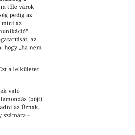
em tőle várok
ség pedig az
, mint az
munikáció”.
gatartását, az
a, hogy „ha nem
zt a lelkületet
nek való
 lemondás (böjt)
 adni az Úrnak,
y számára –