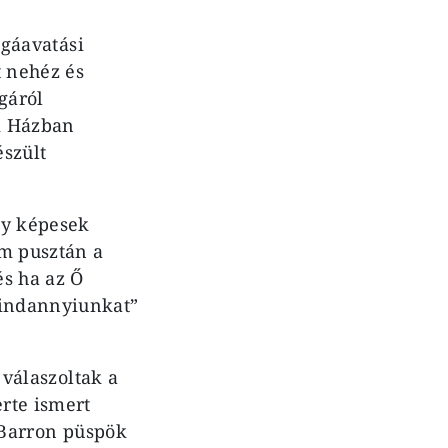
ggáavatási
t nehéz és
gáról
gi Házban
észült
ogy képesek
em pusztán a
és ha az Ő
mindannyiunkat”
válaszoltak a
erte ismert
 Barron püspök