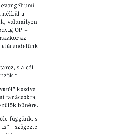
z evangéliumi
i nélkül a
nk, valamilyen
dvig OP. –
nakkor az
t alárendelünk
ároz, s a cél
önzők.”
vától” kezdve
mi tanácsokra,
sszülők bűnére.
tőle függünk, s
is” – szögezte