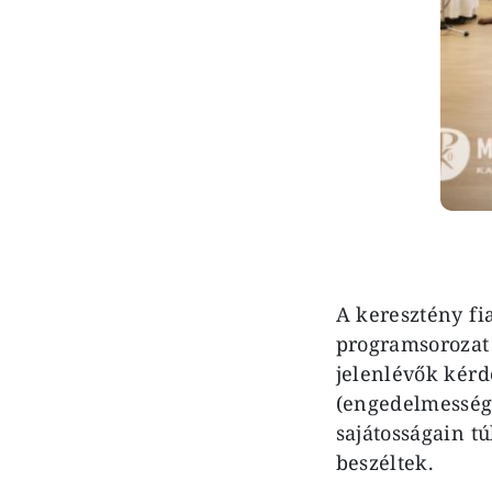
A keresztény fi
programsorozat
jelenlévők kérd
(engedelmesség,
sajátosságain t
beszéltek.