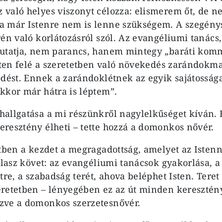
való helyes viszonyt célozza: elismerem őt, de n
a már Istenre nem is lenne szükségem. A szegény
rén való korlátozásról szól. Az evangéliumi tanács
mutatja, nem parancs, hanem mintegy „baráti kom
Isten felé a szeretetben való növekedés zarándokma
ődést. Ennek a zarándoklétnek az egyik sajátosság
kkor már hátra is léptem”.
allgatása a mi részünkről nagylelkűséget kíván. E
resztény élheti – tette hozzá a domonkos nővér.
etben a kezdet a megragadottság, amelyet az Isten
válasz követ: az evangéliumi tanácsok gyakorlása, a
tre, a szabadság terét, ahova beléphet Isten. Teret
retetben – lényegében ez az út minden keresztén
zve a domonkos szerzetesnővér.