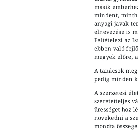
másik emberhez 
mindent, minth
anyagi javak te
elnevezése is 
Feltételezi az 
ebben való fejl
megyek előre, a
A tanácsok megh
pedig minden ke
A szerzetesi él
szeretetteljes 
ürességet hoz lé
növekedni a sze
mondta összege