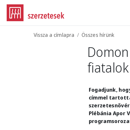
Ugrás a tartalomra
Morzsa
Vissza a címlapra
Összes hírünk
Domonk
fiatalo
Fogadjunk, hogy
címmel tartott
szerzetesnővére
Plébánia Apor V
programsoroza