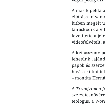
A másik példa a
eljárása folyama
hitben megélt u
tanúskodik a vi
levetítette a je
videofelvételt, 
A két asszony p
lehetünk „ajánd
papok és szerze
hívása ki tud t
– mondta Herná
A
Ti vagytok a f
szerzetesnővére
teológus, a
Word