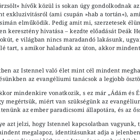
örzsölt« hívők közül is sokan úgy gondolkodnak a
nt exkluzivitásról (ami csupán »hab a tortán«), am
 simán elműködik. Pedig amit mi, szerzetesek élü
 keresztény hivatása – kezdte előadását Deák He
okút, e világban nincs maradandó lakásunk, ugya
elé tart, s amikor haladunk az úton, akkor minden
.
tben az Istennel való élet mint cél mindent meghat
vésünkben az evangéliumi tanácsok a legjobb öszt
kkor mindenkire vonatkozik, s ez már „Ádám és É
gy megértsük, miért van szükségünk az evangéliu
intenünk az ember paradicsomi állapotára, és az ő
ye azt jelzi, hogy Istennel kapcsolatban vagyunk, 
mindent megalapoz, identitásunkat adja a jelenben 