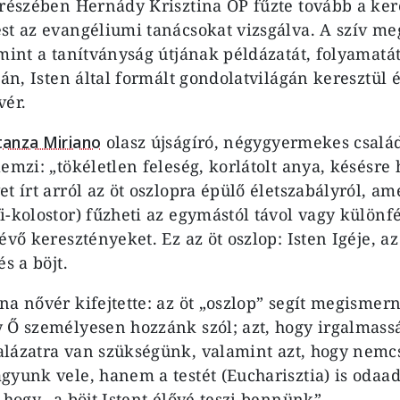
 részében Hernády Krisztina OP fűzte tovább a ker
st az evangéliumi tanácsokat vizsgálva. A szív me
amint a tanítványság útjának példázatát, folyamatá
sán, Isten által formált gondolatvilágán keresztül é
vér.
tanza Miriano
olasz újságíró, négygyermekes csalá
emzi: „tökéletlen feleség, korlátolt anya, késésre
et írt arról az öt oszlopra épülő életszabályról, a
i-kolostor) fűzheti az egymástól távol vagy különf
évő keresztényeket. Ez az öt oszlop: Isten Igéje, a
és a böjt.
a nővér kifejtette: az öt „oszlop” segít megismerni
 Ő személyesen hozzánk szól; azt, hogy irgalmas
alázatra van szükségünk,
valamint azt, hogy nemc
gyunk vele, hanem a testét (Eucharisztia) is odaa
 hogy „a böjt Istent élővé teszi bennünk”.