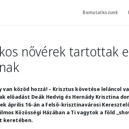
Bemutatkozunk
os nővérek tartottak e
knak
 van közöd hozzá! – Krisztus követése leláncol v
ak előadást Deák Hedvig és Hernády Krisztina d
k április 16-án a Felső-krisztinavárosi Keresztel
ilmos Közösségi Házában a Ti vagytok a föld „sho
t keretében.