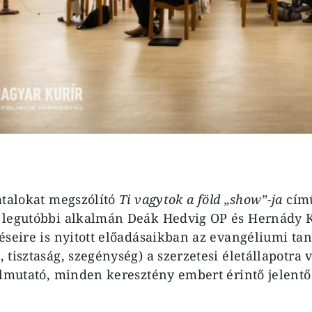
atalokat megszólító
Ti vagytok a föld „show”-ja
című
 legutóbbi alkalmán Deák Hedvig OP és Hernády K
éseire is nyitott előadásaikban az evangéliumi t
 tisztaság, szegénység) a szerzetesi életállapotra
úlmutató, minden keresztény embert érintő jelentő