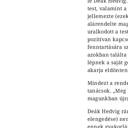
le Deák Hedvig. 
test, valamint a
jellemezte (eze
alárendelte mag
uralkodott a tes
pozitívan kapcso
fenntartására s
azokban találta
lépnek a saját 
akarja eldönteni
Mindezt a rende
tanácsok. „Meg k
magunkban újra
Deák Hedvig rám
elengedése) ne
ennek gyakorlás