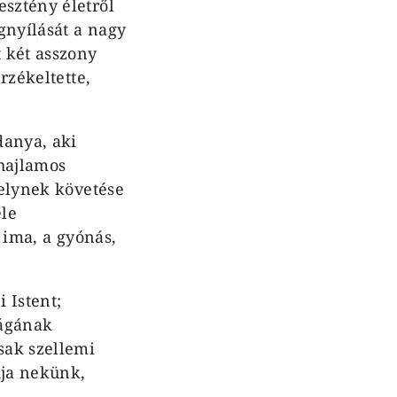
esztény életről
gnyílását a nagy
t két asszony
rzékeltette,
danya, aki
 hajlamos
melynek követése
éle
z ima, a gyónás,
 Istent;
ságának
sak szellemi
dja nekünk,