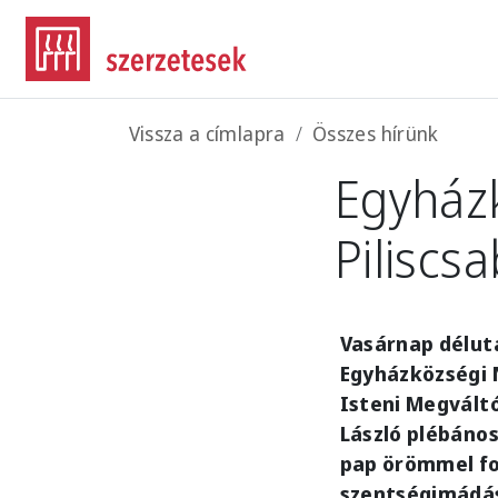
Ugrás a tartalomra
Morzsa
Vissza a címlapra
Összes hírünk
Egyház
Piliscs
Vasárnap délut
Egyházközségi 
Isteni Megváltó
László plébános
pap örömmel fo
szentségimádás