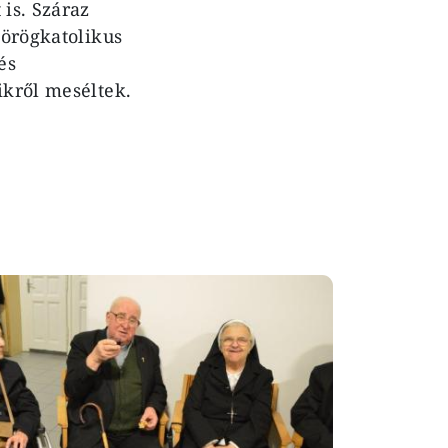
 is. Száraz
görögkatolikus
és
ikről meséltek.