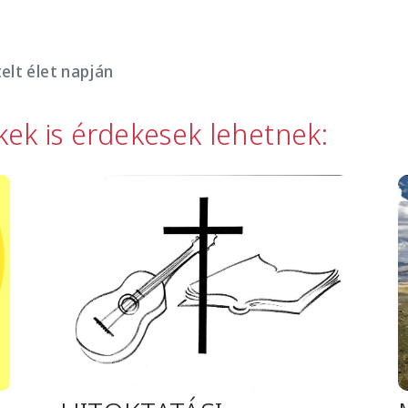
elt élet napján
kkek is érdekesek lehetnek:
Image
I