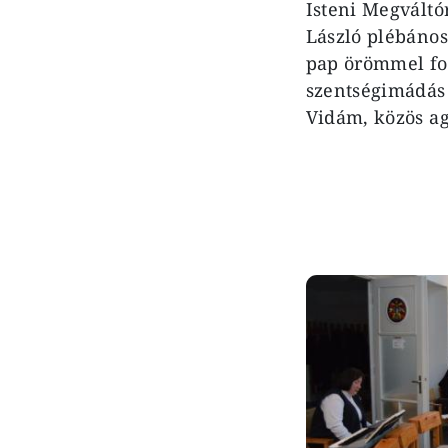
Isteni Megváltó
László plébános
pap örömmel fo
szentségimádás 
Vidám, közös ag
Image