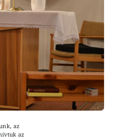
lunk, az
hívtuk az