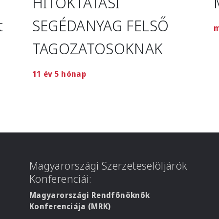
HITOKTATÁSI
t
SEGÉDANYAG FELSŐ
m
TAGOZATOSOKNAK
11 év 5 hónap
Magyarországi Szerzeteselöljárók
Konferenciái:
Magyarországi Rendfőnöknők
Konferenciája (MRK)