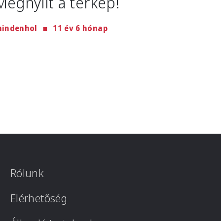
Megnyílt a térkép!
indenhol
11 év 6 hónap
Rólunk
Elérhetőség