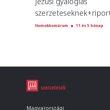
Jézusi gyaloglás
szerzeteseknek+ripor
Homokkomárom
11 év 5 hónap
Magyarországi