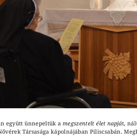
án együtt ünnepeltük a
megszentelt élet napjá
t, ná
Nővérek Társasága kápolnájában Piliscsabán. Meg