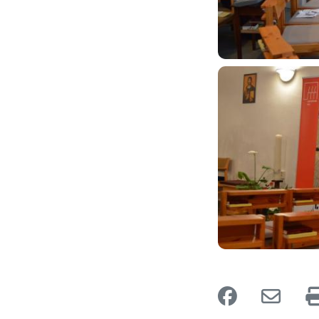
Image