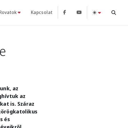
Rovatok
Kapcsolat
e
lunk, az
ghívtuk az
at is. Száraz
 görögkatolikus
s és
éveikről