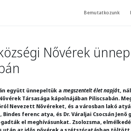
Bemutatkozunk
községi Nővérek ünnep
abán
án együtt ünnepeltük a
megszentelt élet napjá
t, ná
Nővérek Társasága kápolnájában Piliscsabán. Me
ról Nevezett Nővéreket, és a városban lakó atyák
, Bindes ferenc atya, és Dr. Váraljai Csocsán Jenő
gadták el meghívásunkat. Zsolozsma, elmélkedé
 után az idős nővérek a szétszóratásban töltött 