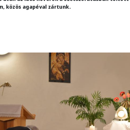
m, közös agapéval zártunk.
e