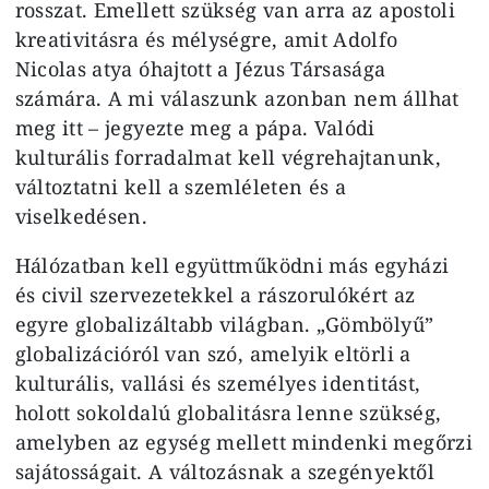
rosszat. Emellett szükség van arra az apostoli
kreativitásra és mélységre, amit Adolfo
Nicolas atya óhajtott a Jézus Társasága
számára. A mi válaszunk azonban nem állhat
meg itt – jegyezte meg a pápa. Valódi
kulturális forradalmat kell végrehajtanunk,
változtatni kell a szemléleten és a
viselkedésen.
Hálózatban kell együttműködni más egyházi
és civil szervezetekkel a rászorulókért az
egyre globalizáltabb világban. „Gömbölyű”
globalizációról van szó, amelyik eltörli a
kulturális, vallási és személyes identitást,
holott sokoldalú globalitásra lenne szükség,
amelyben az egység mellett mindenki megőrzi
sajátosságait. A változásnak a szegényektől