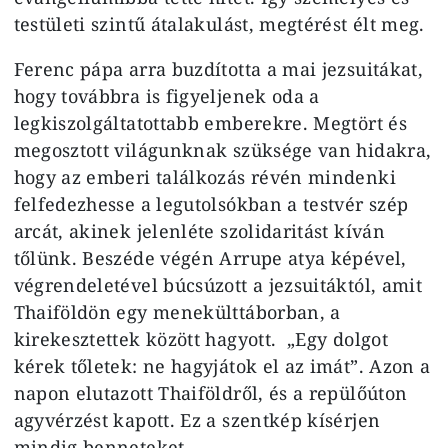
testületi szintű átalakulást, megtérést élt meg.
Ferenc pápa arra buzdította a mai jezsuitákat,
hogy továbbra is figyeljenek oda a
legkiszolgáltatottabb emberekre. Megtört és
megosztott világunknak szüksége van hidakra,
hogy az emberi találkozás révén mindenki
felfedezhesse a legutolsókban a testvér szép
arcát, akinek jelenléte szolidaritást kíván
tőlünk. Beszéde végén Arrupe atya képével,
végrendeletével búcsúzott a jezsuitáktól, amit
Thaiföldön egy menekülttáborban, a
kirekesztettek között hagyott. „Egy dolgot
kérek tőletek: ne hagyjátok el az imát”. Azon a
napon elutazott Thaiföldről, és a repülőúton
agyvérzést kapott. Ez a szentkép kísérjen
mindig benneteket.