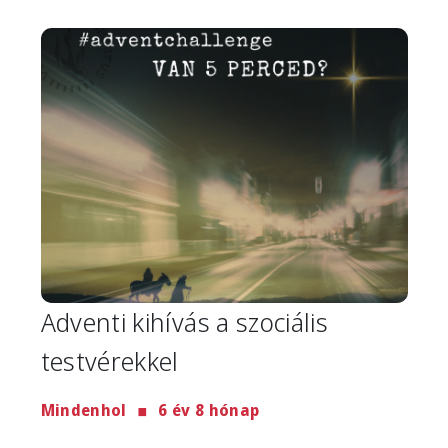
Image
Adventi kihívás a szociális
testvérekkel
Mindenhol
6 év 8 hónap