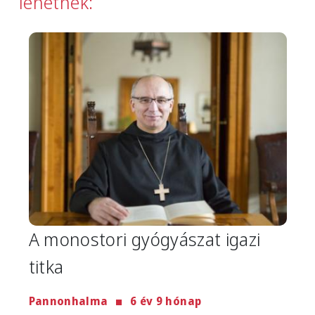
lehetnek:
Image
A monostori gyógyászat igazi
titka
Pannonhalma
6 év 9 hónap