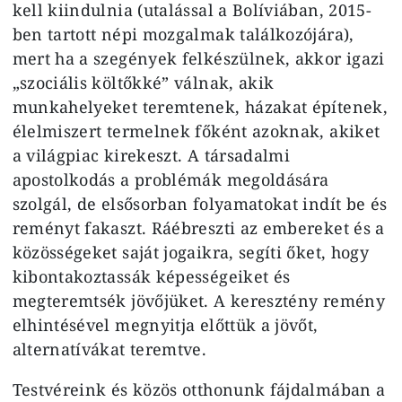
kell kiindulnia (utalással a Bolíviában, 2015-
ben tartott népi mozgalmak találkozójára),
mert ha a szegények felkészülnek, akkor igazi
„szociális költőkké” válnak, akik
munkahelyeket teremtenek, házakat építenek,
élelmiszert termelnek főként azoknak, akiket
a világpiac kirekeszt. A társadalmi
apostolkodás a problémák megoldására
szolgál, de elsősorban folyamatokat indít be és
reményt fakaszt. Ráébreszti az embereket és a
közösségeket saját jogaikra, segíti őket, hogy
kibontakoztassák képességeiket és
megteremtsék jövőjüket. A keresztény remény
elhintésével megnyitja előttük a jövőt,
alternatívákat teremtve.
Testvéreink és közös otthonunk fájdalmában a