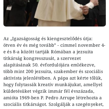
Az „Igazságosság és kiengesztelődés útja:
ötven év és még tovább” - címmel november 4-
e és 8-a között tartják Rómában a jezsuita
titkárság kongresszusát, a szervezet
alapításának 50. évfordulójára emlékezve,
több mint 200 jezsuita, szakember és szociális
aktivista jelenlétében. A pápa azt kérte tőlük,
hogy folytassák kreatív munkájukat, amellyel
küldetésüket végzik immár fél évszázada,
amióta 1969-ben P. Pedro Arrupe létrehozta a
szociális titkárságot. Szolgálják a szegényeket,