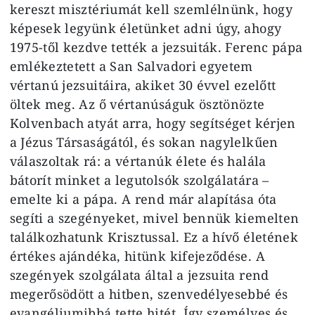
kereszt misztériumát kell szemlélnünk, hogy
képesek legyünk életünket adni úgy, ahogy
1975-től kezdve tették a jezsuiták. Ferenc pápa
emlékeztetett a San Salvadori egyetem
vértanú jezsuitáira, akiket 30 évvel ezelőtt
öltek meg. Az ő vértanúságuk ösztönözte
Kolvenbach atyát arra, hogy segítséget kérjen
a Jézus Társaságától, és sokan nagylelkűen
válaszoltak rá: a vértanúk élete és halála
bátorít minket a legutolsók szolgálatára –
emelte ki a pápa. A rend már alapítása óta
segíti a szegényeket, mivel bennük kiemelten
találkozhatunk Krisztussal. Ez a hívő életének
értékes ajándéka, hitünk kifejeződése. A
szegények szolgálata által a jezsuita rend
megerősödött a hitben, szenvedélyesebbé és
evangéliumibbá tette hitét. Így személyes és