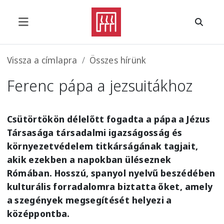
Ugrás a tartalomra
Morzsa
Vissza a címlapra
Összes hírünk
Ferenc pápa a jezsuitákhoz
Csütörtökön délelőtt fogadta a pápa a Jézus
Társasága társadalmi igazságosság és
környezetvédelem titkárságának tagjait,
akik ezekben a napokban üléseznek
Rómában. Hosszú, spanyol nyelvű beszédében
kulturális forradalomra biztatta őket, amely
a szegények megsegítését helyezi a
középpontba.