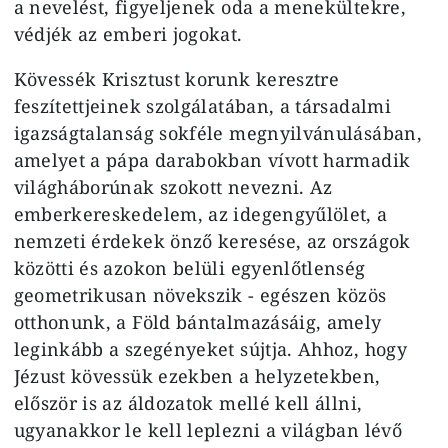
a nevelést, figyeljenek oda a menekültekre,
védjék az emberi jogokat.
Kövessék Krisztust korunk keresztre
feszítettjeinek szolgálatában, a társadalmi
igazságtalanság sokféle megnyilvánulásában,
amelyet a pápa darabokban vívott harmadik
világháborúnak szokott nevezni. Az
emberkereskedelem, az idegengyűlölet, a
nemzeti érdekek önző keresése, az országok
közötti és azokon belüli egyenlőtlenség
geometrikusan növekszik - egészen közös
otthonunk, a Föld bántalmazásáig, amely
leginkább a szegényeket sújtja. Ahhoz, hogy
Jézust kövessük ezekben a helyzetekben,
először is az áldozatok mellé kell állni,
ugyanakkor le kell leplezni a világban lévő