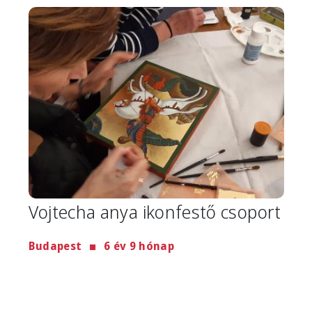
Image
Vojtecha anya ikonfestő csoport
Budapest
6 év 9 hónap