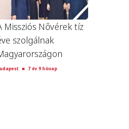
A Missziós Nővérek tíz
éve szolgálnak
Magyarországon
udapest
7 év 9 hónap