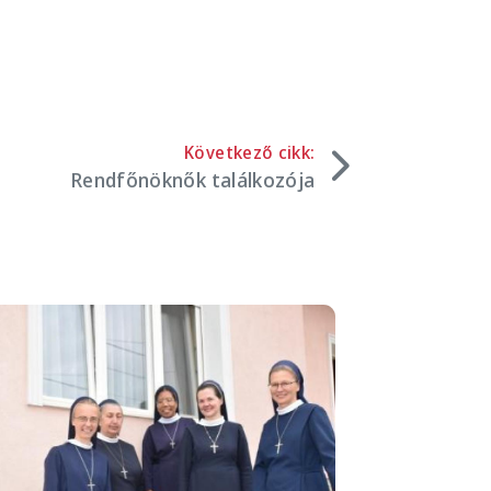
Következő cikk:
Rendfőnöknők találkozója
mage