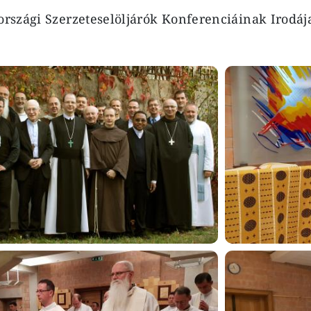
szági Szerzeteselöljárók Konferenciáinak Irodáj
Image
Image