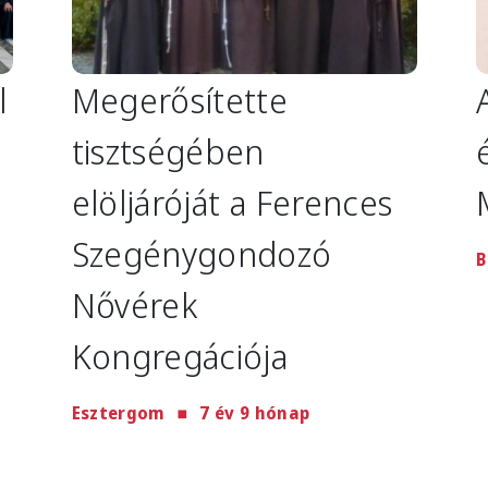
l
Megerősítette
tisztségében
elöljáróját a Ferences
Szegénygondozó
B
Nővérek
Kongregációja
Esztergom
7 év 9 hónap