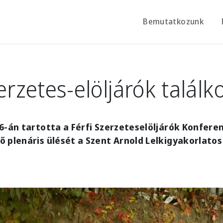
Bemutatkozunk
erzetes-elöljárók találk
6-án tartotta a Férfi Szerzeteselöljárók Konferen
 plenáris ülését a Szent Arnold Lelkigyakorlato
e