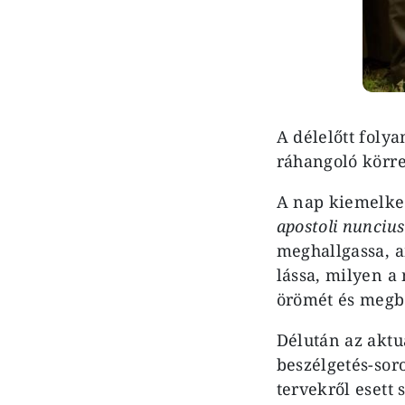
A délelőtt foly
ráhangoló körre
A nap kiemelke
apostoli nunciu
meghallgassa, a
lássa, milyen a
örömét és megbec
Délután az aktu
beszélgetés-sor
tervekről esett 