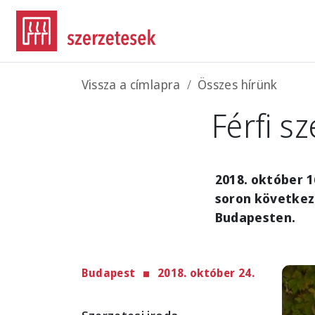
Ugrás a tartalomra
Morzsa
Vissza a címlapra
Összes hírünk
Férfi sz
2018. október 1
soron következő
Budapesten.
Budapest
2018. október 24.
Imag