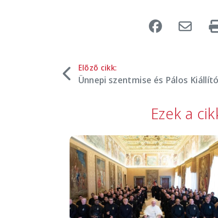
Előző cikk:
Ünnepi szentmise és Pálos Kiállí
Ezek a ci
Image