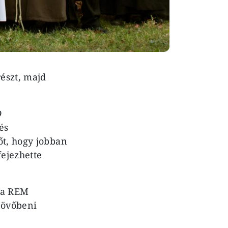
részt, majd
D
és
őt, hogy jobban
fejezhette
 (a REM
jövőbeni