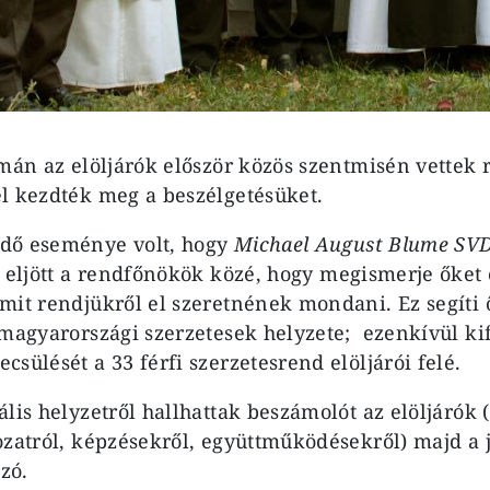
amán az elöljárók először közös szentmisén vettek 
l kezdték meg a beszélgetésüket.
dő eseménye volt, hogy
Michael August Blume SV
s
eljött a rendfőnökök közé, hogy megismerje őket 
mit rendjükről el szeretnének mondani. Ez segíti 
 magyarországi szerzetesek helyzete; ezenkívül ki
sülését a 33 férfi szerzetesrend elöljárói felé.
ális helyzetről hallhattak beszámolót az elöljárók
ozatról, képzésekről, együttműködésekről) majd a 
szó.