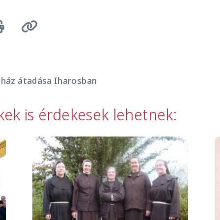
tóház átadása Iharosban
kkek is érdekesek lehetnek:
Image
I