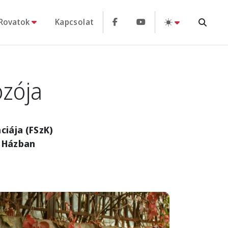
Rovatok
Kapcsolat
ozója
ciája (FSzK)
s Házban