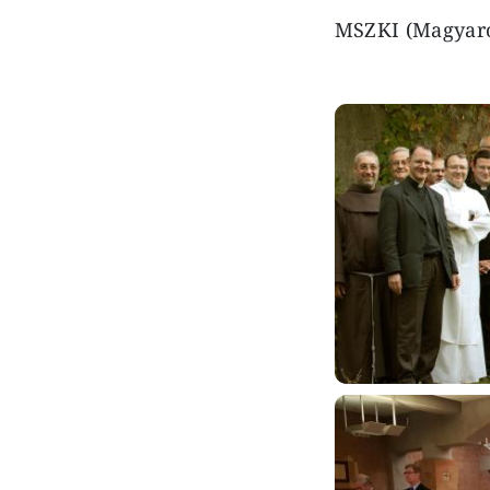
MSZKI (Magyaror
Image
Image