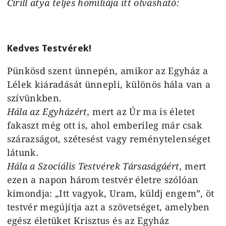
Cirill atya teljes homíliája itt olvasható:
Kedves Testvérek!
Pünkösd szent ünnepén, amikor az Egyház a
Lélek kiáradását ünnepli, különös hála van a
szívünkben.
Hála az Egyházért,
mert az Úr ma is életet
fakaszt még ott is, ahol emberileg már csak
szárazságot, szétesést vagy reménytelenséget
látunk.
Hála a Szociális Testvérek Társaságáért,
mert
ezen a napon három testvér életre szólóan
kimondja: „Itt vagyok, Uram, küldj engem”, öt
testvér megújítja azt a szövetséget, amelyben
egész életüket Krisztus és az Egyház