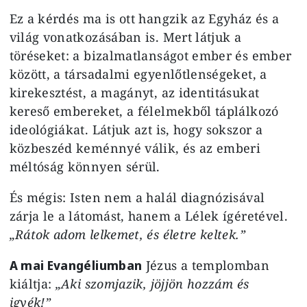
Ez a kérdés ma is ott hangzik az Egyház és a
világ vonatkozásában is. Mert látjuk a
töréseket: a bizalmatlanságot ember és ember
között, a társadalmi egyenlőtlenségeket, a
kirekesztést, a magányt, az identitásukat
kereső embereket, a félelmekből táplálkozó
ideológiákat. Látjuk azt is, hogy sokszor a
közbeszéd keménnyé válik, és az emberi
méltóság könnyen sérül.
És mégis: Isten nem a halál diagnózisával
zárja le a látomást, hanem a Lélek ígéretével.
„Rátok adom lelkemet, és életre keltek.”
A mai Evangéliumban
Jézus a templomban
kiáltja:
„Aki szomjazik, jöjjön hozzám és
igyék!”