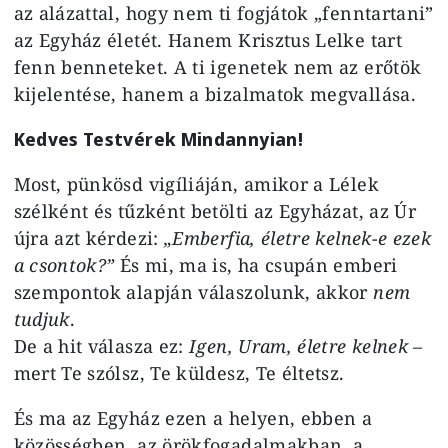
az alázattal, hogy nem ti fogjátok „fenntartani”
az Egyház életét. Hanem Krisztus Lelke tart
fenn benneteket. A ti igenetek nem az erőtök
kijelentése, hanem a bizalmatok megvallása.
Kedves Testvérek Mindannyian!
Most, pünkösd vigíliáján, amikor a Lélek
szélként és tűzként betölti az Egyházat, az Úr
újra azt kérdezi:
„Emberfia, életre kelnek-e ezek
a csontok?”
És mi, ma is, ha csupán emberi
szempontok alapján válaszolunk, akkor
nem
tudjuk
.
De a hit válasza ez:
Igen, Uram, életre kelnek
–
mert Te szólsz, Te küldesz, Te éltetsz.
És ma az Egyház ezen a helyen, ebben a
közösségben, az örökfogadalmakban, a