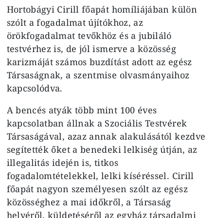
Hortobágyi Cirill főapát homíliájában külön
szólt a fogadalmat újítókhoz, az
örökfogadalmat tevőkhöz és a jubiláló
testvérhez is, de jól ismerve a közösség
karizmáját számos buzdítást adott az egész
Társaságnak, a szentmise olvasmányaihoz
kapcsolódva.
A bencés atyák több mint 100 éves
kapcsolatban állnak a Szociális Testvérek
Társaságával, azaz annak alakulásától kezdve
segítették őket a benedeki lelkiség útján, az
illegalitás idején is, titkos
fogadalomtételekkel, lelki kíséréssel. Cirill
főapát nagyon személyesen szólt az egész
közösséghez a mai időkről, a Társaság
helyéről, küldetéséről az egyház társadalmi