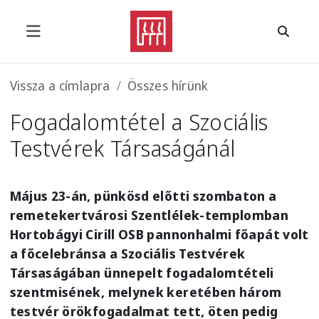
Ugrás a tartalomra
Morzsa
Vissza a címlapra
Összes hírünk
Fogadalomtétel a Szociális
Testvérek Társaságánál
Május 23-án, pünkösd előtti szombaton a
remetekertvárosi Szentlélek-templomban
Hortobágyi Cirill OSB pannonhalmi főapát volt
a főcelebránsa a Szociális Testvérek
Társaságában ünnepelt fogadalomtételi
szentmisének, melynek keretében három
testvér örökfogadalmat tett, öten pedig