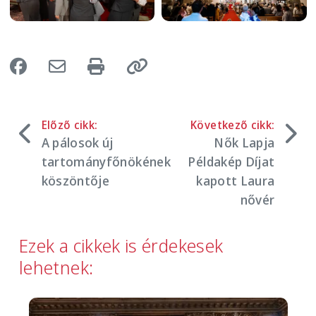
Előző cikk:
Következő cikk:
A pálosok új
Nők Lapja
tartományfőnökének
Példakép Díjat
köszöntője
kapott Laura
nővér
Ezek a cikkek is érdekesek
lehetnek:
Image