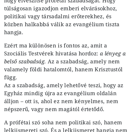
hogy elveszítse prófétai szabadságát. Hogy
túlságosan igazodjon emberi elvárásokhoz,
politikai vagy társadalmi erőterekhez, és
közben halkabbá válik az evangélium tiszta
hangja.
Ezért ma különösen is fontos az, amit a
Szociális Testvérek hivatása hordoz:
a lényeg a
belső szabadság.
Az a szabadság, amely nem
valamely földi hatalomtól, hanem Krisztustól
függ.
Az a szabadság, amely lehetővé teszi, hogy az
Egyház mindig újra az evangélium oldalán
álljon – ott is, ahol ez nem kényelmes, nem
népszerű, vagy nem magától értetődő.
A prófétai szó soha nem politikai szó, hanem
lelkiismereti szó. És a lelkiismeret hangja nem