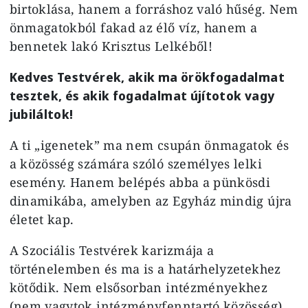
birtoklása, hanem a forráshoz való hűség. Nem
önmagatokból fakad az élő víz, hanem a
bennetek lakó Krisztus Lelkéből!
Kedves Testvérek, akik ma örökfogadalmat
tesztek, és akik fogadalmat újítotok vagy
jubiláltok!
A ti „igenetek” ma nem csupán önmagatok és
a közösség számára szóló személyes lelki
esemény. Hanem belépés abba a pünkösdi
dinamikába, amelyben az Egyház mindig újra
életet kap.
A Szociális Testvérek karizmája a
történelemben és ma is a határhelyzetekhez
kötődik. Nem elsősorban intézményekhez
(nem vagytok intézményfenntartó közösség),