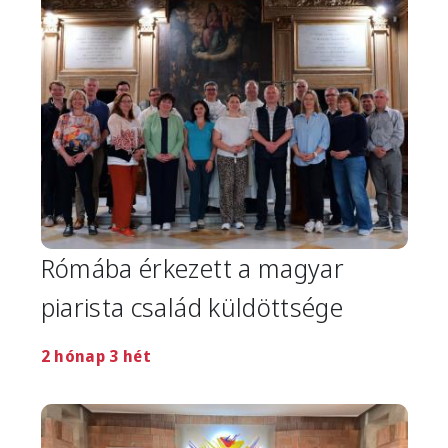
Rómába érkezett a magyar
piarista család küldöttsége
2 hónap 3 hét
Image