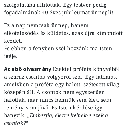
szolgálatába állították. Egy testvér pedig
fogadalmának 40 éves jubileumát ünnepli!
Ez a nap nemcsak ünnep, hanem
elköteleződés és küldetés, azaz újra kimondott
kezdet.
És ebben a fényben szól hozzánk ma Isten
igéje.
Az első olvasmány
Ezekiel próféta könyvéből
a száraz csontok völgyéről szól. Egy látomás,
amelyben a próféta egy halott, szétesett világ
közepén áll. A csontok nem egyszerűen
halottak, már nincs bennük sem élet, sem
remény, sem jövő. És Isten kérdése így
hangzik:
„Emberfia, életre kelnek-e ezek a
csontok?”