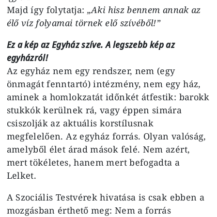
Majd így folytatja:
„Aki hisz bennem annak az
élő víz folyamai törnek elő szívéből!”
Ez a kép az Egyház szíve. A legszebb kép az
egyházról!
Az egyház nem egy rendszer, nem (egy
önmagát fenntartó) intézmény, nem egy ház,
aminek a homlokzatát időnkét átfestik: barokk
stukkók kerülnek rá, vagy éppen simára
csiszolják az aktuális korstílusnak
megfelelően. Az egyház forrás. Olyan valóság,
amelyből élet árad mások felé. Nem azért,
mert tökéletes, hanem mert befogadta a
Lelket.
A Szociális Testvérek hivatása is csak ebben a
mozgásban érthető meg: Nem a forrás