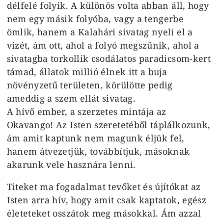
délfelé folyik. A különös volta abban áll, hogy
nem egy másik folyóba, vagy a tengerbe
ömlik, hanem a Kalahári sivatag nyeli el a
vizét, ám ott, ahol a folyó megszűnik, ahol a
sivatagba torkollik csodálatos paradicsom-kert
támad, állatok millió élnek itt a buja
növényzetű területen, körülötte pedig
ameddig a szem ellát sivatag.
A hívő ember, a szerzetes mintája az
Okavango! Az Isten szeretetéből táplálkozunk,
ám amit kaptunk nem magunk éljük fel,
hanem átvezetjük, továbbítjuk, másoknak
akarunk vele hasznára lenni.
Titeket ma fogadalmat tevőket és újítókat az
Isten arra hív, hogy amit csak kaptatok, egész
életeteket osszátok meg másokkal. Ám azzal