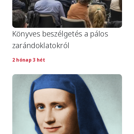
Könyves beszélgetés a pálos
zarándoklatokról
2 hónap 3 hét
Image