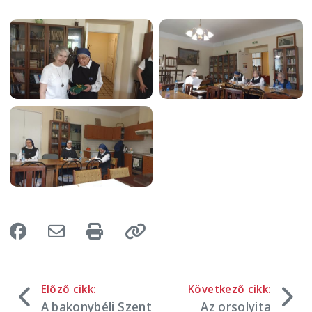
Image
Image
Image
Előző cikk:
Következő cikk:
A bakonybéli Szent
Az orsolyita