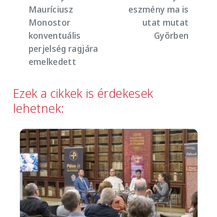
Mauríciusz
eszmény ma is
Monostor
utat mutat
konventuális
Győrben
perjelség ragjára
emelkedett
Ezek a cikkek is érdekesek
lehetnek:
Image