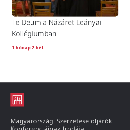
Te Deum a Názáret Leányai
Kollégiumban
1 hónap 2 hét
Magyarországi Szerzeteselöljárók
Konferenciáinak Irodája