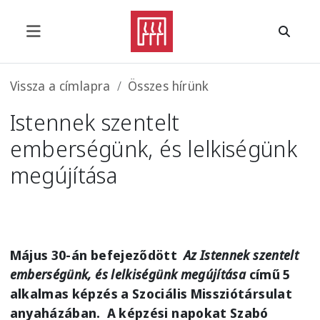
Ugrás a tartalomra
Morzsa
Vissza a címlapra
Összes hírünk
Istennek szentelt
emberségünk, és lelkiségünk
megújítása
Május 30-án befejeződött
Az Istennek szentelt
emberségünk, és lelkiségünk megújítása
című 5
alkalmas képzés a Szociális Missziótársulat
anyaházában. A képzési napokat Szabó