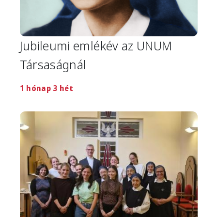
Jubileumi emlékév az UNUM
Társaságnál
1 hónap 3 hét
Image