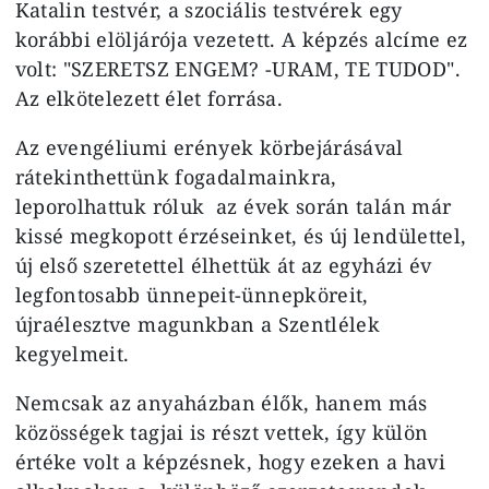
Katalin testvér, a szociális testvérek egy
korábbi elöljárója vezetett. A képzés alcíme ez
volt: "SZERETSZ ENGEM? -URAM, TE TUDOD".
Az elkötelezett élet forrása.
Az evengéliumi erények körbejárásával
rátekinthettünk fogadalmainkra,
leporolhattuk róluk az évek során talán már
kissé megkopott érzéseinket, és új lendülettel,
új első szeretettel élhettük át az egyházi év
legfontosabb ünnepeit-ünnepköreit,
újraélesztve magunkban a Szentlélek
kegyelmeit.
Nemcsak az anyaházban élők, hanem más
közösségek tagjai is részt vettek, így külön
értéke volt a képzésnek, hogy ezeken a havi