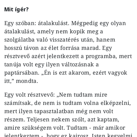
Mit ígér?
Egy szóban: átalakulást. Mégpedig egy olyan
átalakulást, amely nem kopik meg a
szolgálatba való visszatérés után, hanem
hosszú távon az élet forrása marad. Egy
résztvevő azért jelentkezett a programba, mert
tanúja volt egy ilyen változásnak a
paptársában. „Én is ezt akarom, ezért vagyok
itt,” mondta.
Egy volt résztvevő: „Nem tudtam mire
számítsak, de nem is tudtam volna elképzelni,
mert ilyen tapasztalatban még nem volt
részem. Teljesen nekem szólt, azt kaptam,
amire szükségem volt. Tudtam - már amikor
jelentkeztem -, hogy ez kairosz, Isten kegyelmi