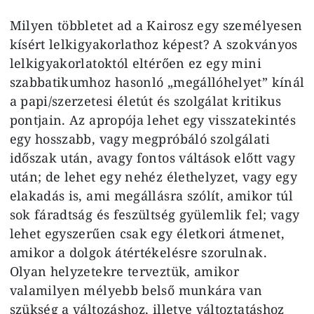
Milyen többletet ad a Kairosz egy személyesen
kísért lelkigyakorlathoz képest? A szokványos
lelkigyakorlatoktól eltérően ez egy mini
szabbatikumhoz hasonló „megállóhelyet” kínál
a papi/szerzetesi életút és szolgálat kritikus
pontjain. Az apropója lehet egy visszatekintés
egy hosszabb, vagy megpróbáló szolgálati
időszak után, avagy fontos váltások előtt vagy
után; de lehet egy nehéz élethelyzet, vagy egy
elakadás is, ami megállásra szólít, amikor túl
sok fáradtság és feszültség gyülemlik fel; vagy
lehet egyszerűen csak egy életkori átmenet,
amikor a dolgok átértékelésre szorulnak.
Olyan helyzetekre terveztük, amikor
valamilyen mélyebb belső munkára van
szükség a változáshoz, illetve változtatáshoz