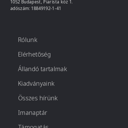
1052 Budapest, Piarista köz 1.
adószám: 18849192-1-41
Rólunk
Elérhetőség
Állandó tartalmak
Kiadványaink
Összes hírünk
Imanaptár
Támogatás