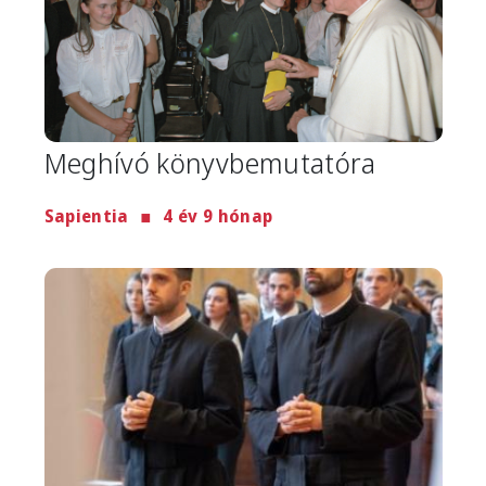
Meghívó könyvbemutatóra
Sapientia
4 év 9 hónap
Image