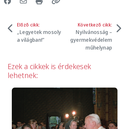
Előző cikk:
Következő cikk:
„Legyetek mosoly
Nyilvánosság –
a világban!”
gyermekvédelem
műhelynap
Ezek a cikkek is érdekesek
lehetnek:
Image