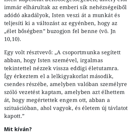
immár elhárultak az emberi sík nehézségeiből
adódó akadályok, Isten veszi át a munkát és
teljesíti ki a változást az egyénben, hogy az
„élet bőségben” buzogjon fel benne (vö. Jn
10,10).
Egy volt résztvevő: „A csoportmunka segített
abban, hogy Isten szemével, irgalmas
tekintettel nézzek vissza eddigi életutamra.
Így érkeztem el a lelkigyakorlat második,
csendes részébe, amelyben valóban személyre
szóló vezetést kaptam, amelyben azt élhettem
át, hogy megértettek engem ott, abban a
szituációban, ahol vagyok, és életem új távlatot
kapott.”
Mit kíván?