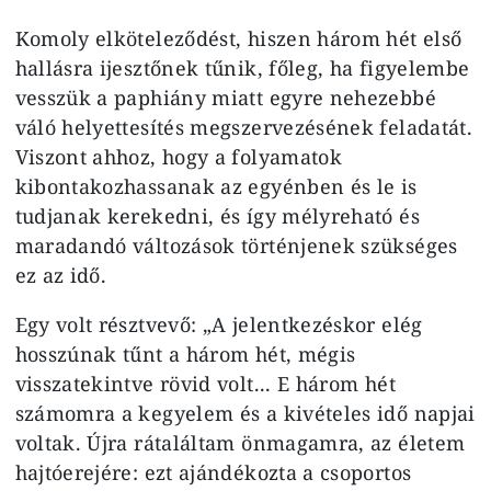
Komoly elköteleződést, hiszen három hét első
hallásra ijesztőnek tűnik, főleg, ha figyelembe
vesszük a paphiány miatt egyre nehezebbé
váló helyettesítés megszervezésének feladatát.
Viszont ahhoz, hogy a folyamatok
kibontakozhassanak az egyénben és le is
tudjanak kerekedni, és így mélyreható és
maradandó változások történjenek szükséges
ez az idő.
Egy volt résztvevő: „A jelentkezéskor elég
hosszúnak tűnt a három hét, mégis
visszatekintve rövid volt... E három hét
számomra a kegyelem és a kivételes idő napjai
voltak. Újra rátaláltam önmagamra, az életem
hajtóerejére: ezt ajándékozta a csoportos