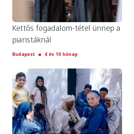
Kettős fogadalom-tétel ünnep a
piaristáknál
Budapest
4 év 10 hónap
Image