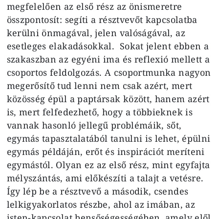
megfelelően az első rész az önismeretre
összpontosít: segíti a résztvevőt kapcsolatba
kerülni önmagával, jelen valóságával, az
esetleges elakadásokkal. Sokat jelent ebben a
szakaszban az egyéni ima és reflexió mellett a
csoportos feldolgozás. A csoportmunka nagyon
megerősítő tud lenni nem csak azért, mert
közösség épül a paptársak között, hanem azért
is, mert felfedezhető, hogy a többieknek is
vannak hasonló jellegű problémáik, sőt,
egymás tapasztalatából tanulni is lehet, épülni
egymás példáján, erőt és inspirációt meríteni
egymástól. Olyan ez az első rész, mint egyfajta
mélyszántás, ami előkészíti a talajt a vetésre.
Így lép be a résztvevő a második, csendes
lelkigyakorlatos részbe, ahol az imában, az
isten-kapcsolat bensőségességében, amely elől