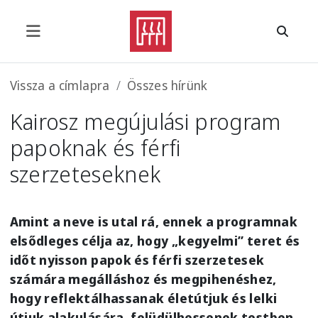
Ugrás a tartalomra
Morzsa
Vissza a címlapra
Összes hírünk
Kairosz megújulási program
papoknak és férfi
szerzeteseknek
Amint a neve is utal rá, ennek a programnak
elsődleges célja az, hogy „kegyelmi” teret és
időt nyisson papok és férfi szerzetesek
számára megálláshoz és megpihenéshez,
hogy reflektálhassanak életútjuk és lelki
útjuk alakulására, felüdülhessenek testben