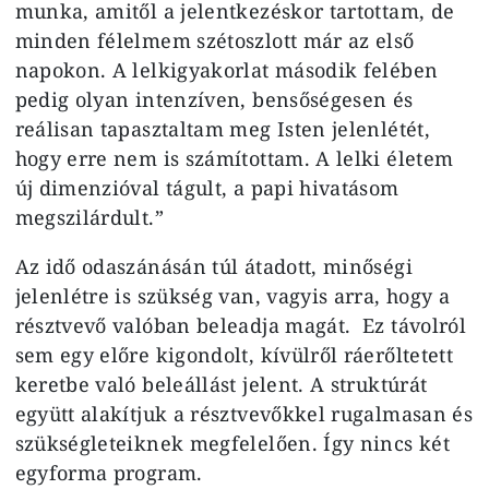
munka, amitől a jelentkezéskor tartottam, de
minden félelmem szétoszlott már az első
napokon. A lelkigyakorlat második felében
pedig olyan intenzíven, bensőségesen és
reálisan tapasztaltam meg Isten jelenlétét,
hogy erre nem is számítottam. A lelki életem
új dimenzióval tágult, a papi hivatásom
megszilárdult.”
Az idő odaszánásán túl átadott, minőségi
jelenlétre is szükség van, vagyis arra, hogy a
résztvevő valóban beleadja magát. Ez távolról
sem egy előre kigondolt, kívülről ráerőltetett
keretbe való beleállást jelent. A struktúrát
együtt alakítjuk a résztvevőkkel rugalmasan és
szükségleteiknek megfelelően. Így nincs két
egyforma program.