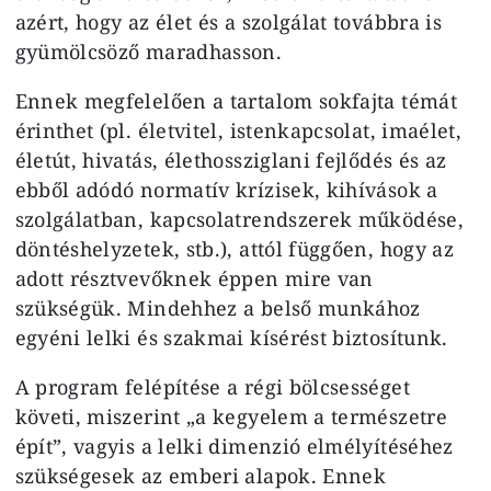
azért, hogy az élet és a szolgálat továbbra is
gyümölcsöző maradhasson.
Ennek megfelelően a tartalom sokfajta témát
érinthet (pl. életvitel, istenkapcsolat, imaélet,
életút, hivatás, élethossziglani fejlődés és az
ebből adódó normatív krízisek, kihívások a
szolgálatban, kapcsolatrendszerek működése,
döntéshelyzetek, stb.), attól függően, hogy az
adott résztvevőknek éppen mire van
szükségük. Mindehhez a belső munkához
egyéni lelki és szakmai kísérést biztosítunk.
A program felépítése a régi bölcsességet
követi, miszerint „a kegyelem a természetre
épít”, vagyis a lelki dimenzió elmélyítéséhez
szükségesek az emberi alapok. Ennek