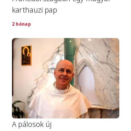
karthauzi pap
2 hónap
Image
A pálosok új