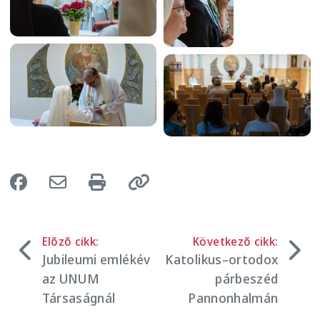
Image
Image
Előző cikk:
Következő cikk:
Jubileumi emlékév
Katolikus–ortodox
az UNUM
párbeszéd
Társaságnál
Pannonhalmán