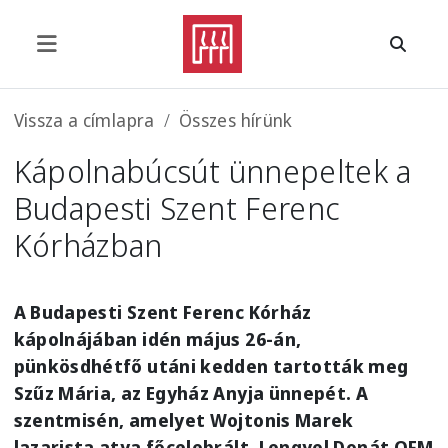
Ugrás a tartalomra
Morzsa
Vissza a címlapra
Összes hírünk
Kápolnabúcsút ünnepeltek a
Budapesti Szent Ferenc
Kórházban
A Budapesti Szent Ferenc Kórház
kápolnájában idén május 26-án,
pünkösdhétfő utáni kedden tartották meg
Szűz Mária, az Egyház Anyja ünnepét. A
szentmisén, amelyet Wojtonis Marek
lazarista atya főcelebrált, Lengyel Donát OFM