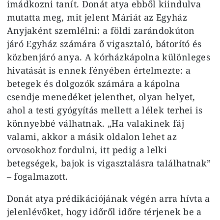
imádkozni tanít. Donát atya ebből kiindulva
mutatta meg, mit jelent Máriát az Egyház
Anyjaként szemlélni: a földi zarándokúton
járó Egyház számára ő vigasztaló, bátorító és
közbenjáró anya. A kórházkápolna különleges
hivatását is ennek fényében értelmezte: a
betegek és dolgozók számára a kápolna
csendje menedéket jelenthet, olyan helyet,
ahol a testi gyógyítás mellett a lélek terhei is
könnyebbé válhatnak. „Ha valakinek fáj
valami, akkor a másik oldalon lehet az
orvosokhoz fordulni, itt pedig a lelki
betegségek, bajok is vigasztalásra találhatnak”
– fogalmazott.
Donát atya prédikációjának végén arra hívta a
jelenlévőket, hogy időről időre térjenek be a