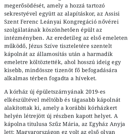
megerősödését, amely a hozzá tartozó
sekrestyével együtt az alapításkor, az Assisi
Szent Ferenc Leányai Kongregáció nővérei
szolgálatának köszönhetően épült az
intézményben. Az eredetileg az első emeleten
működő, Jézus Szíve tiszteletére szentelt
kápolnát az államosítás után a harmadik
emeletre költöztették, ahol hosszú ideig egy
kisebb, mindössze tizenöt fő befogadására
alkalmas térben fogadta a híveket.
A kórház új épületszárnyának 2019-es
elkészültével méltóbb és tágasabb kápolnát
alakítottak ki, amely a korábbi kórházkert
helyén létrejött új részben kapott helyet. A
kápolna titulusa Szűz Mária, az Egyház Anyja
lett: Magyarországon ez volt az első olyan