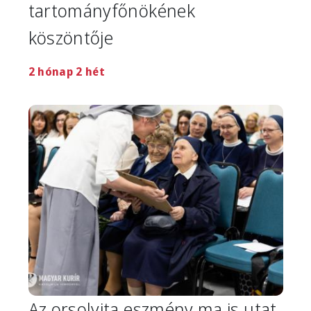
tartományfőnökének
köszöntője
2 hónap 2 hét
Image
Az orsolyita eszmény ma is utat