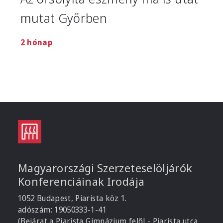
mutat Győrben
2 hónap
Magyarországi Szerzeteselöljárók
Konferenciáinak Irodája
1052 Budapest, Piarista köz 1.
adószám: 19050333-1-41
(Bejárat a Piarista Gimnázium felől - Piarista utca