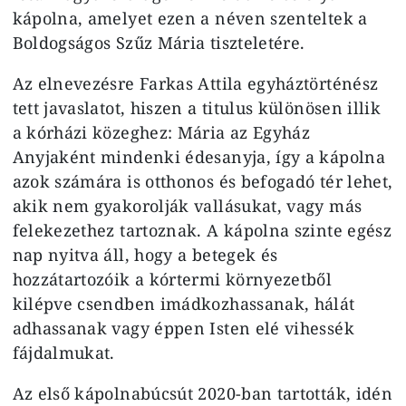
kápolna, amelyet ezen a néven szenteltek a
Boldogságos Szűz Mária tiszteletére.
Az elnevezésre Farkas Attila egyháztörténész
tett javaslatot, hiszen a titulus különösen illik
a kórházi közeghez: Mária az Egyház
Anyjaként mindenki édesanyja, így a kápolna
azok számára is otthonos és befogadó tér lehet,
akik nem gyakorolják vallásukat, vagy más
felekezethez tartoznak. A kápolna szinte egész
nap nyitva áll, hogy a betegek és
hozzátartozóik a kórtermi környezetből
kilépve csendben imádkozhassanak, hálát
adhassanak vagy éppen Isten elé vihessék
fájdalmukat.
Az első kápolnabúcsút 2020-ban tartották, idén