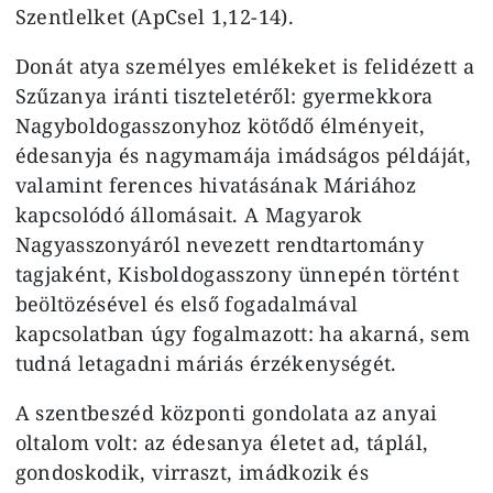
Szentlelket (ApCsel 1,12-14).
Donát atya személyes emlékeket is felidézett a
Szűzanya iránti tiszteletéről: gyermekkora
Nagyboldogasszonyhoz kötődő élményeit,
édesanyja és nagymamája imádságos példáját,
valamint ferences hivatásának Máriához
kapcsolódó állomásait. A Magyarok
Nagyasszonyáról nevezett rendtartomány
tagjaként, Kisboldogasszony ünnepén történt
beöltözésével és első fogadalmával
kapcsolatban úgy fogalmazott: ha akarná, sem
tudná letagadni máriás érzékenységét.
A szentbeszéd központi gondolata az anyai
oltalom volt: az édesanya életet ad, táplál,
gondoskodik, virraszt, imádkozik és