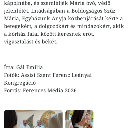
kápolnába, és szemléljék Mária óvó, védő
jelenlétét. Imádságában a Boldogságos Szűz
Mária, Egyházunk Anyja közbenjárását kérte a
betegekért, a dolgozókért és mindazokért, akik
a kórház falai között keresnek erőt,
vigasztalást és békét.
Írta: Gál Emília
Fotók: Assisi Szent Ferenc Leányai
Kongregáció
Forrás:
Ferences Média 2026
Image
Image