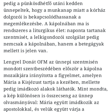
pedig a pünkösdhétfő utáni kedden
ünnepeltek, hogy a munkanap miatt a kórház
dolgozói is bekapcsolódhassanak a
megemlékezésbe. A kápolnában ma is
rendszeres a liturgikus élet: naponta tartanak
szentmisét, a lelkigondozói szolgálat pedig
nemcsak a kápolnában, hanem a betegágyak
mellett is jelen van.
Lengyel Donát OFM az ünnepi szentmisén
mondott szentbeszédében először a kápolna
mozaikjára irányította a figyelmet, amelyen
Mária a Kisjézust tartja a kezében, mellette
pedig imádkozó alakok láthatók. Mint mondta,
a kép különösen is összecseng az ünnep
olvasmányával: Mária együtt imádkozik az
apostolokkal, és velük együtt várja a