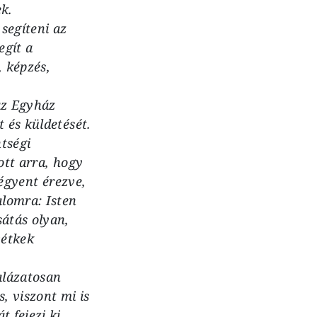
k.
segíteni az
egít a
 képzés,
az Egyház
 és küldetését.
tségi
ott arra, hogy
zégyent érezve,
lomra: Isten
átás olyan,
vétkek
alázatosan
, viszont mi is
 fejezi ki