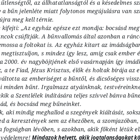
hűtlenségtől, az állhatatlanságtól és a késedelmes szí
a bűn jelenléte miatt folytonos megújulásra van sz
újra meg kell térnie.
 kifejti: „Az egyház egésze ezt mondja: bocsásd meg
áncok csúfítják. A bűnvallomás által azonban a ránc
emossa a foltokat is. Az egyház kitart az imádságba
 megtisztuljon, s mindez így lesz, amíg csak ember é
pa 2000. év nagyböjtjének első vasárnapján így imád
a te Fiad, Jézus Krisztus, élők és holtak bírája az e
ltotta az emberiséget a bűntől, és dicsőséges vissz
i minden bűnt. Irgalmazz atyáinknak, testvéreinkne
akik a Szentlélek indítására teljes szívvel bánva bűn
d, és bocsásd meg bűneinket.
k, aki mindig meghallod a szegények kiáltását, sok
ged a keresztények sem az éhezőben, a szomjazóban,
a fogságban lévőben, s azokban, akik főként létük e
nvédelemre!
Mindazok helyett, akik jogtalanságokat kö