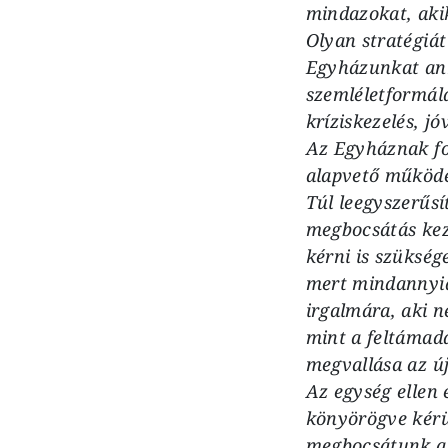
mindazokat, aki
Olyan stratégiát
Egyházunkat ann
szemléletformál
kríziskezelés, jó
Az Egyháznak fo
alapvető működés
Túl leegyszerűsí
megbocsátás keze
kérni is szükség
mert mindannyia
irgalmára, aki 
mint a feltámadás
megvallása az új
Az egység ellen 
könyörögve kérün
megbocsátunk az 