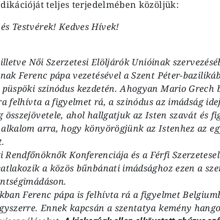
édikációját teljes terjedelmében közöljük:
és Testvérek! Kedves Hívek!
 illetve Női Szerzetesi Elöljárók Unióinak szervezés
anak Ferenc pápa vezetésével a Szent Péter-baziliká
s püspöki szinódus kezdetén. Ahogyan Mario Grech b
ra felhívta a figyelmet rá, a szinódus az imádság id
 összejövetele, ahol hallgatjuk az Isten szavát és f
 alkalom arra, hogy könyörögjünk az Istenhez az e
.
 Rendfőnöknők Konferenciája és a Férfi Szerzetesel
satlakozik a közös bűnbánati imádsághoz ezen a sze
entségimádáson.
ban Ferenc pápa is felhívta rá a figyelmet Belgium
egyszerre. Ennek kapcsán a szentatya kemény hangon