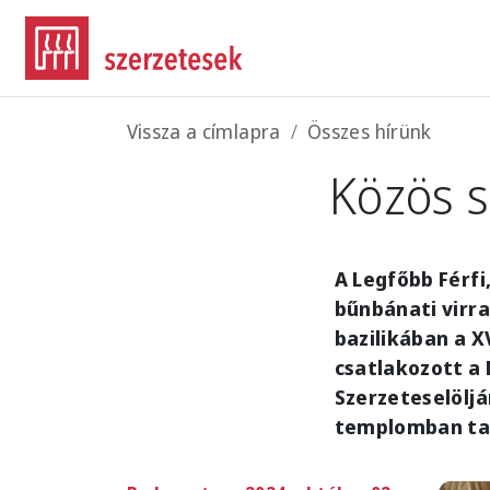
Ugrás a tartalomra
Morzsa
Vissza a címlapra
Összes hírünk
Közös s
A Legfőbb Férfi
bűnbánati virra
bazilikában a X
csatlakozott a
Szerzeteselöljá
templomban tar