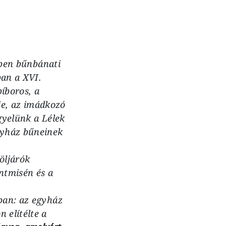
ében bűnbánati
ban a XVI.
íboros, a
eje, az imádkozó
igyelünk a Lélek
gyház bűneinek
öljárók
ntmisén és a
ban: az egyház
 elítélte a