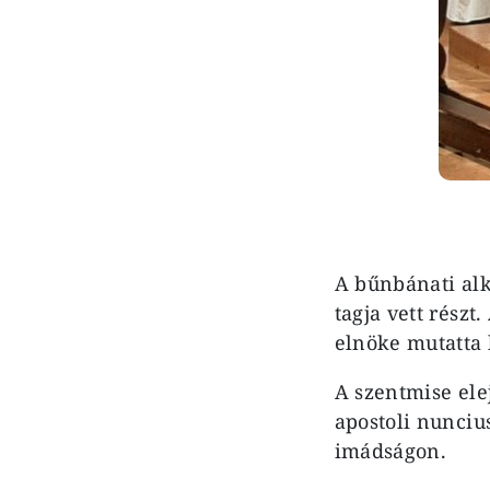
A bűnbánati al
tagja vett részt
elnöke mutatta 
A szentmise ele
apostoli nunciu
imádságon.