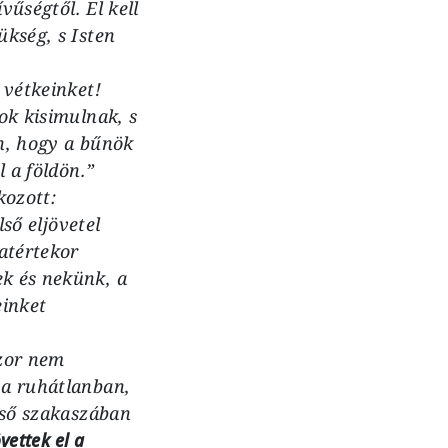
vűségtől. El kell
ükség, s Isten
 vétkeinket!
ok kisimulnak, s
n, hogy a bűnök
l a földön.”
kozott:
lső eljövetel
atértekor
k és nekünk, a
einket
szor nem
 a ruhátlanban,
lső szakaszában
vettek el a