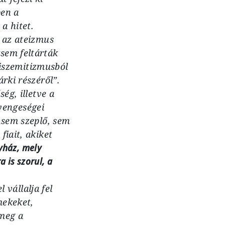
pen a
a hitet.
t az ateizmus
sem feltárták
ntiszemitizmusból
rki részéről”.
ég, illetve a
gyengeségei
„sem szeplő, sem
fiait, akiket
yház, mely
 is szorul, a
 vállalja fel
mekeket,
 meg a