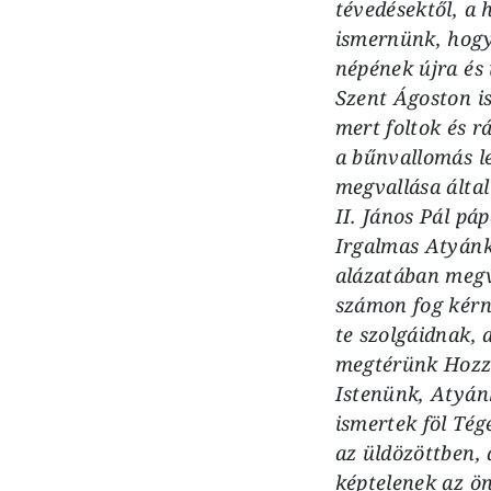
tévedésektől, a 
ismernünk, hogy 
népének újra és 
Szent Ágoston is
mert foltok és r
a bűnvallomás l
megvallása által
II. János Pál pá
Irgalmas Atyánk, 
alázatában megvá
számon fog kérn
te szolgáidnak, 
megtérünk Hozzá
Istenünk, Atyán
ismertek föl Té
az üldözöttben, 
képtelenek az ö