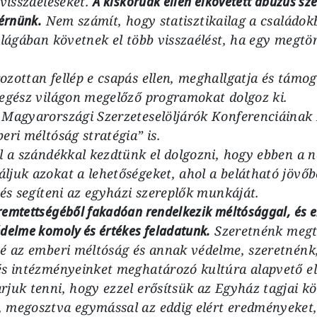
 visszaéléseket.
A kiskorúak ellen elkövetett abúzus sz
kérnünk.
Nem számít, hogy statisztikailag a családok
ilágában követnek el több visszaélést, ha egy megtör
zottan fellép e csapás ellen, meghallgatja és támoga
 egész világon megelőző programokat dolgoz ki.
 Magyarországi Szerzeteselöljárók Konferenciáinak I
eri méltóság stratégia” is.
l a szándékkal kezdtünk el dolgozni, hogy ebben a 
ljuk azokat a lehetőségeket, ahol a belátható jövőb
 és segíteni az egyházi szereplők munkáját.
emtettségéből fakadóan rendelkezik méltósággal, és 
delme komoly és értékes feladatunk.
Szeretnénk megt
té az emberi méltóság és annak védelme, szeretnénk,
és intézményeinket meghatározó kultúra alapvető e
juk tenni, hogy ezzel erősítsük az Egyház tagjai kö
 megosztva egymással az eddig elért eredményeket