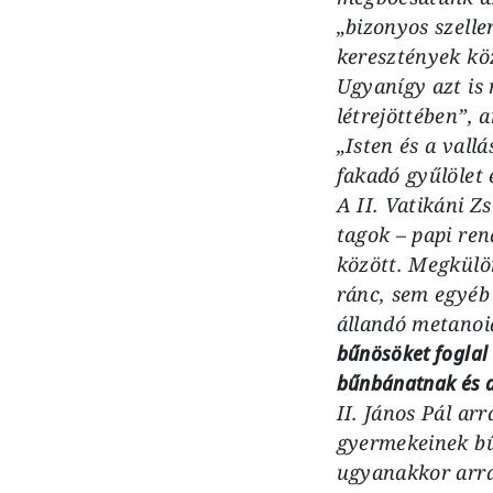
„bizonyos szell
keresztények köz
Ugyanígy azt is 
létrejöttében”,
„Isten és a vall
fakadó gyűlölet 
A II. Vatikáni Z
tagok – papi rend
között. Megkülön
ránc, sem egyéb 
állandó metanoiá
bűnösöket foglal 
bűnbánatnak és a
II. János Pál arr
gyermekeinek bű
ugyanakkor arra