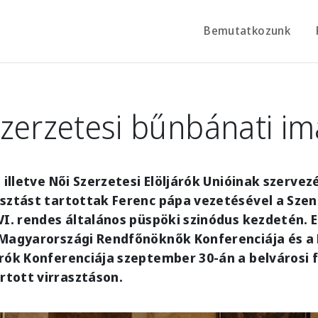
Bemutatkozunk
zerzetesi bűnbánati i
, illetve Női Szerzetesi Elöljárók Unióinak szerve
sztást tartottak Ferenc pápa vezetésével a Szen
VI. rendes általános püspöki szinódus kezdetén. 
 Magyarországi Rendfőnöknők Konferenciája és a 
rók Konferenciája szeptember 30-án a belvárosi 
tott virrasztáson.