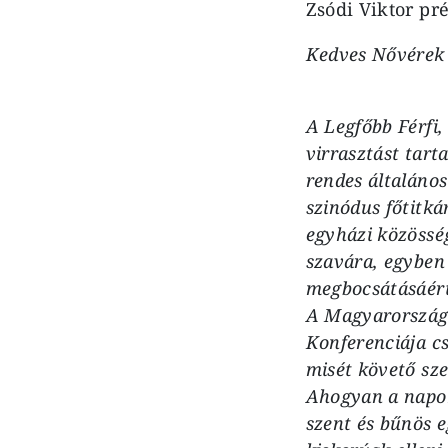
Zsódi Viktor pr
Kedves Nővérek 
A Legfőbb Férfi,
virrasztást tart
rendes általáno
szinódus főtitká
egyházi közösség
szavára, egyben
megbocsátásáért
A Magyarországi
Konferenciája c
misét követő sz
Ahogyan a napok
szent és bűnös 