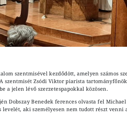
kalom szentmisével kezdődött, amelyen számos sz
. A szentmisét Zsódi Viktor piarista tartományfőnö
be a jelen lévő szerzetespapokkal közösen.
jén Dobszay Benedek ferences olvasta fel Michae
s levelét, aki személyesen nem tudott részt venni 