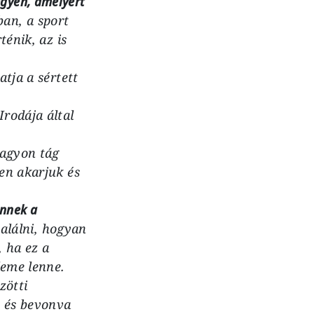
égyen, amelyért
ban, a sport
ténik, az is
tja a sértett
rodája által
nagyon tág
en akarjuk és
ennek a
alálni, hogyan
 ha ez a
leme lenne.
zötti
, és bevonva