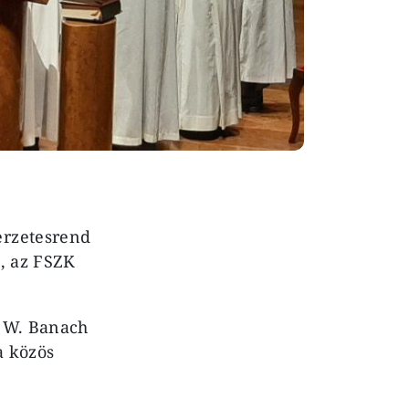
erzetesrend
k, az FSZK
l W. Banach
a közös