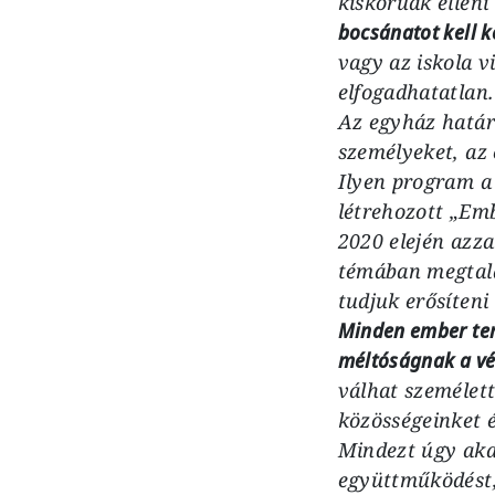
kiskorúak elleni
bocsánatot kell 
vagy az iskola v
elfogadhatatlan.
Az egyház határo
személyeket, az
Ilyen program a
létrehozott „Emb
2020 elején azza
témában megtalá
tudjuk erősíteni
Minden ember ter
méltóságnak a vé
válhat személet
közösségeinket 
Mindezt úgy akar
együttműködést,