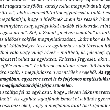
emi magatartás fölött, amely néha megnyilvánult ép
ött is”, akik szembeállították egymással a tudást és 
megállapítja, hogy a hívőknek „nem kis részük lehe
 amennyiben hanyagságukkal inkább eltakarták, mint
ás igazi arcát”. Sőt, a Zsinat „mélyen sajnálja” az a
és üldözés sokféle megnyilatkozását, „bármikor és bá
sinat különbséget tesz az egyházhoz való töretlen hűs
ből való vagy világi hívek – múltbeli, ill. jelenlegi 
bözteti tehát az egyházat, Krisztus Jegyesét, akin 
efféle nincsen”, és bűnbocsánatban részesülő bűnös 
ra szólít, s megújulásra a Szentlélek erejéből.
Az eg
magában, egyszerre szent is és folytonos megtisztulásra
 megújulásnak útját járja szüntelen.
a szólítja fel az egyházat, hogy „eleven lelkiismerettel
neit”. Az egyház sajátjának ismeri el a bűnös gyer
 ösztönzi őket, hogy a megbánás által tisztuljanak