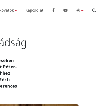
Rovatok
Kapcsolat
mádság
zésében
t Péter-
Ehhez
Férfi
ferences