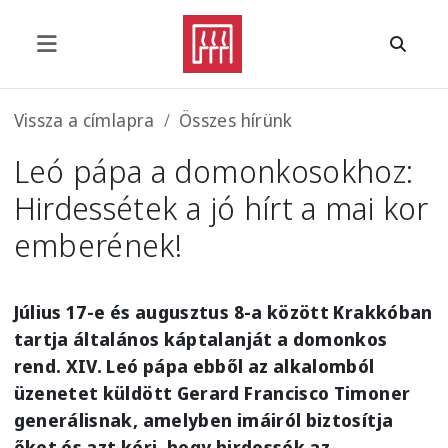
Ugrás a tartalomra
Morzsa
Vissza a címlapra
Összes hírünk
Leó pápa a domonkosokhoz:
Hirdessétek a jó hírt a mai kor
emberének!
Július 17-e és augusztus 8-a között Krakkóban
tartja általános káptalanját a domonkos
rend. XIV. Leó pápa ebből az alkalomból
üzenetet küldött Gerard Francisco Timoner
generálisnak, amelyben imáiról biztosítja
őket és azt kéri, hogy hirdessék az