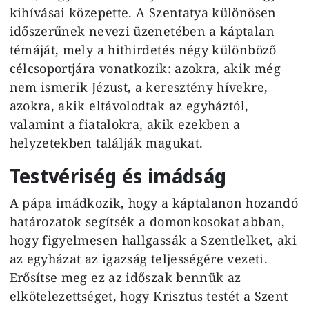
kihívásai közepette. A Szentatya különösen
időszerűnek nevezi üzenetében a káptalan
témáját, mely a hithirdetés négy különböző
célcsoportjára vonatkozik: azokra, akik még
nem ismerik Jézust, a keresztény hívekre,
azokra, akik eltávolodtak az egyháztól,
valamint a fiatalokra, akik ezekben a
helyzetekben találják magukat.
Testvériség és imádság
A pápa imádkozik, hogy a káptalanon hozandó
határozatok segítsék a domonkosokat abban,
hogy figyelmesen hallgassák a Szentlelket, aki
az egyházat az igazság teljességére vezeti.
Erősítse meg ez az időszak bennük az
elkötelezettséget, hogy Krisztus testét a Szent