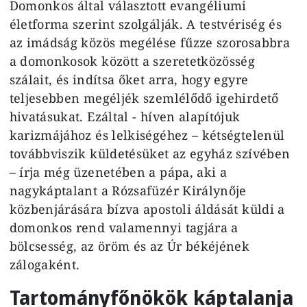
Domonkos által választott evangéliumi
életforma szerint szolgálják. A testvériség és
az imádság közös megélése fűzze szorosabbra
a domonkosok között a szeretetközösség
szálait, és indítsa őket arra, hogy egyre
teljesebben megéljék szemlélődő igehirdető
hivatásukat. Ezáltal - híven alapítójuk
karizmájához és lelkiségéhez – kétségtelenül
továbbviszik küldetésüket az egyház szívében
– írja még üzenetében a pápa, aki a
nagykáptalant a Rózsafüzér Királynője
közbenjárására bízva apostoli áldását küldi a
domonkos rend valamennyi tagjára a
bölcsesség, az öröm és az Úr békéjének
zálogaként.
Tartományfőnökök káptalanja