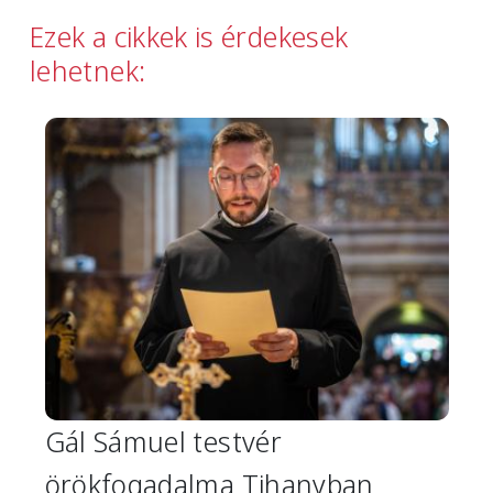
Ezek a cikkek is érdekesek
lehetnek:
Image
Gál Sámuel testvér
örökfogadalma Tihanyban