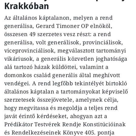
Krakkóban
Az általános káptalanon, melyen a rend
generálisa, Gerard Timoner OP elnököl,
összesen 49 szerzetes vesz részt: a rend
generálisa, volt generálisok, provinciálisok,
viceprovinciálisok, megválasztott tartományi
vikáriusok, a generális közvetlen joghatósága
alá tartozó házak küldöttei, valamint a
domonkos család generális által meghívott
vendégei. A rend legfőbb tekintélyét birtokló
általános káptalan a tartományokat képviselő
szerzetesek összejövetele, amelynek célja,
hogy megvitassa és megoldja a teljes rend
javát érintő kérdéseket, ahogyan azt a
Prédikátor Testvérek Rendje Konstitúcióinak
és Rendelkezéseinek Könyve 405. pontja