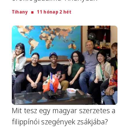
Tihany
11 hónap 2 hét
Image
Mit tesz egy magyar szerzetes a
filippínói szegények zsákjába?