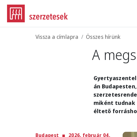
Ugrás a tartalomra
Morzsa
Vissza a címlapra
Összes hírünk
A megsz
Gyertyaszentel
án Budapesten,
szerzetesrendek
miként tudnak 
éltető forrásho
Budapest
2026. február 04.
Imag