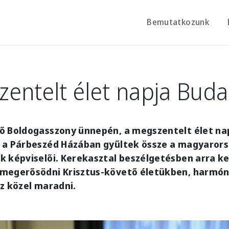
Bemutatkozunk
entelt élet napja Bud
ő Boldogasszony ünnepén, a megszentelt élet nap
 a Párbeszéd Házában gyűltek össze a magyarors
 képviselői. Kerekasztal beszélgetésben arra ke
megerősödni Krisztus-követő életükben, harmóni
z közel maradni.
e