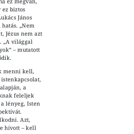
, ha ez megvan,
 ez biztos
Lukács János
 hatás. „Nem
t, Jézus nem azt
. „A világgal
yok” – mutatott
ődik.
k menni kell,
 istenkapcsolat,
 alapján, a
knak feleljek
a lényeg, Isten
pektívát.
kodni. Azt,
 hívott – kell