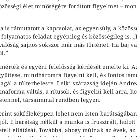
közösségi élet minőségére fordított figyelmet – mo
 is rámutatott a kapcsolat, az egyensúly, a közös
folyamatos feladat egyénileg és közösségileg is. „
valóság sajnos sokszor már más történet. Ha baj v
l.”
mérték és egyéni felelősség kérdését emelte ki. A
yüttese, mindháromra figyelni kell, és fontos isme
agál a túlterhelésre. Lelki szárazság idején Andre
imaforma váltás, a rítusok, és figyelni kell arra, h
tennel, társaimmal rendben legyen.
erint sokféleképpen lehet nem Isten barátságában
ól. E barátság nélkül a munka is frusztrált, holot
teli ellátását. Továbbá, ahogy múlnak az évek, a