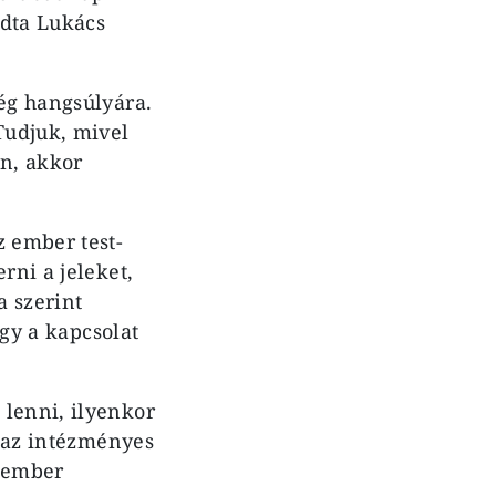
ndta Lukács
ség hangsúlyára.
Tudjuk, mivel
an, akkor
z ember test-
rni a jeleket,
a szerint
ogy a kapcsolat
 lenni, ilyenkor
t az intézményes
z ember