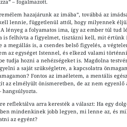
za” – fogalmazott.
„remélem hazajárunk az imába”, továbbá az imád
ell lennie, függetlenül attól, hogy milyennek élj
 A lényeg a folyamatos ima, így az ember túl tud l
is felhívta a figyelmet, tisztázni kell, mit értün
e a megállás is, a csendes belső figyelés, a végtele
 az egységet Istennel, és elkezd valami történn
e tudja hozni a nehézségeket is. Magdolna testvér
figyelni a saját szükségletre, a kapcsolatra önmaga
önmagamon? Fontos az imaéletem, a mentális egés
gít az elmélyült önismeretben, de az nem egyenlő 
 – hangsúlyozta.
re reflektálva arra keresték a választ: Ha egy dolg
ben mindenkinek jobb legyen, mi lenne az, és mi
tni az egyént?