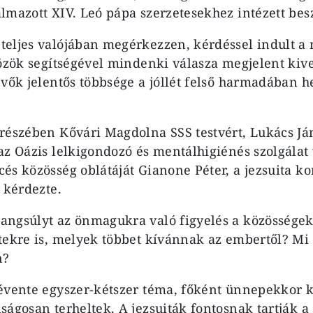
lmazott XIV. Leó pápa szerzetesekhez intézett bes
eljes valójában megérkezzen, kérdéssel indult a
közök segítségével mindenki válasza megjelent kivet
evők jelentős többsége a jóllét felső harmadában he
részében Kővári Magdolna SSS testvért, Lukács Ján
az Oázis lelkigondozó és mentálhigiénés szolgálat 
és közösség oblátáját Gianone Péter, a jezsuita 
 kérdezte.
ngsúlyt az önmagukra való figyelés a közösségekb
tekre is, melyek többet kívánnak az embertől? Mi a
n?
évente egyszer-kétszer téma, főként ünnepekkor ke
ságosan terheltek. A jezsuiták fontosnak tartják 