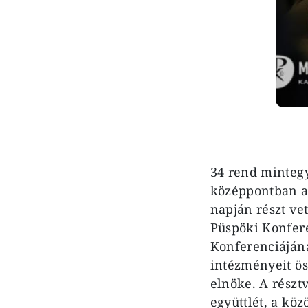
34 rend mintegy
középpontban a k
napján részt ve
Püspöki Konfere
Konferenciájána
intézményeit ö
elnöke. A résztv
együttlét, a kö