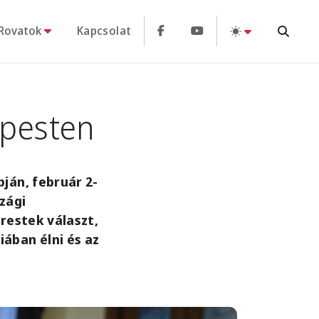
Rovatok
Kapcsolat
apesten
ján, február 2-
zági
restek választ,
ában élni és az