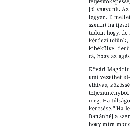
teljesítőképessé
jól vagyunk. Az 
legyen. E melle
szerint ha ijeszt
tudom hogy, de 
kérdezi tőlünk, 
kibékülve, derű
rá, hogy az egé
Kővári Magdolna
ami vezethet el-
elhívás, közössé
teljesítményből
meg. Ha túlságo
keresése." Ha le
Banánhéj a szer
hogy mire mondu