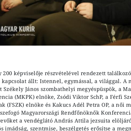
 200 képviselője részvételével rendezett találkoz
apcsolat állt: Istennel, egymással, a világgal. A 
tt Székely János szombathelyi megyéspüspök, a Ma
ncia (MKPK) elnöke, Zsódi Viktor SchP, a Férfi Sz
k (FSZK) elnöke és Kakucs Adél Petra OP, a női m
sszefogó Magyarországi Rendfőnöknők Konferenci
evőket a vendéglátó András Attila jezsuita elöljáró
zös imádság, szentmise, beszélgetés erősítse a me