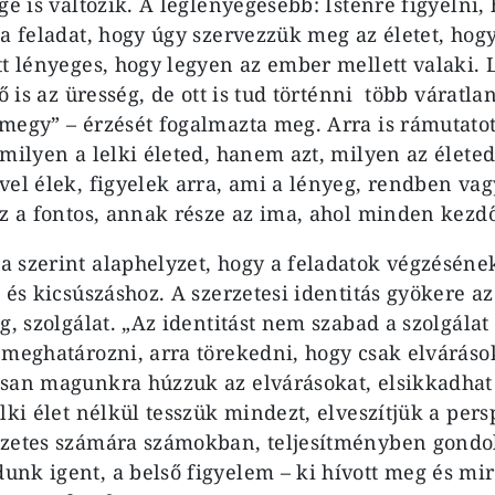
ge is változik. A leglényegesebb: Istenre figyelni
a feladat, hogy úgy szervezzük meg az életet, hogy
tt lényeges, hogy legyen az ember mellett valaki. 
ő is az üresség, de ott is tud történni
több
váratlan
megy” – érzését fogalmazta meg. Arra is rámutatot
milyen a lelki életed, hanem azt, milyen az életed
vel élek, figyelek arra, ami a lényeg, rendben vag
sz a fontos, annak része az ima, ahol minden kezd
 szerint alaphelyzet, hogy a feladatok végzéséne
 és kicsúszáshoz. A szerzetesi identitás gyökere az
g, szolgálat. „Az identitást nem szabad a szolgálat
 meghatározni, arra törekedni, hogy csak elváráso
san magunkra húzzuk az elvárásokat, elsikkadhat 
lki élet nélkül tesszük mindezt, elveszítjük a pers
zetes számára számokban, teljesítményben gondol
nk igent, a belső figyelem – ki hívott meg és mire