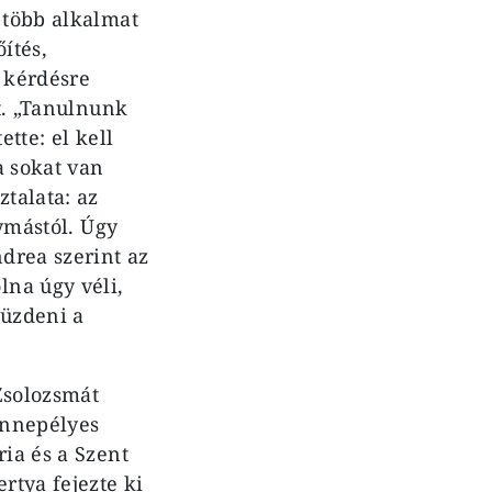
 több alkalmat
ítés,
a kérdésre
ét. „Tanulnunk
tte: el kell
a sokat van
talata: az
gymástól. Úgy
ndrea szerint az
lna úgy véli,
küzdeni a
Zsolozsmát
Ünnepélyes
ria és a Szent
rtya fejezte ki