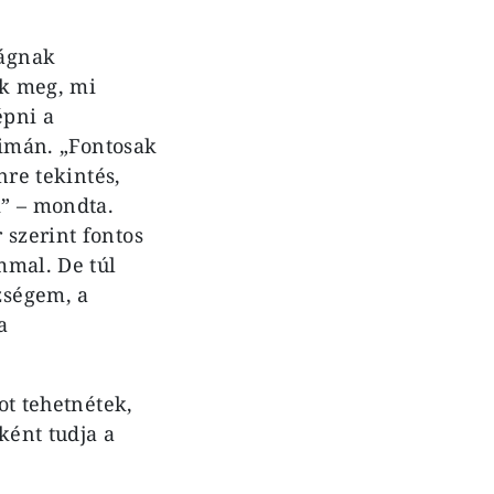
ságnak
ük meg, mi
épni a
k imán. „Fontosak
nre tekintés,
i” – mondta.
 szerint fontos
mmal. De túl
zségem, a
a
ot tehetnétek,
ként tudja a