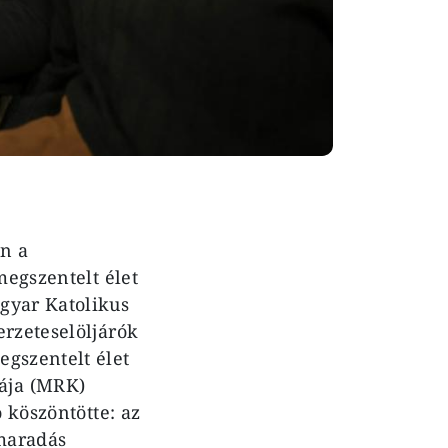
ón a
megszentelt élet
gyar Katolikus
erzeteselöljárók
egszentelt élet
ája (MRK)
 köszöntötte: az
gmaradás