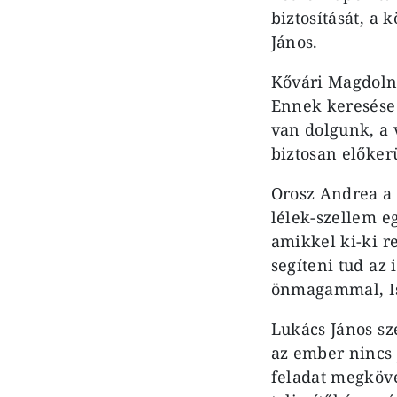
biztosítását, a 
János.
Kővári Magdolna
Ennek keresése 
van dolgunk, a 
biztosan előkerü
Orosz Andrea a 
lélek-szellem eg
amikkel ki-ki re
segíteni tud az 
önmagammal, Is
Lukács János sz
az ember nincs j
feladat megköve