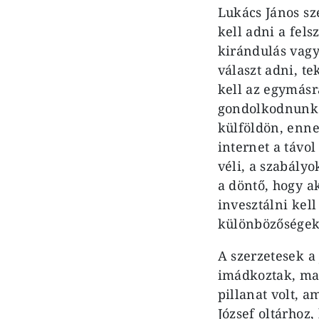
Lukács János sz
kell adni a fel
kirándulás vagy
választ adni, te
kell az egymásra
gondolkodnunk a
külföldön, enne
internet a távol
véli, a szabály
a döntő, hogy a
invesztálni kel
különbözőségek
A szerzetesek a
imádkoztak, maj
pillanat volt, 
József oltárhoz,