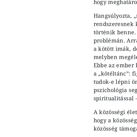
hogy meghatároz
Hangsúlyozta, 
rendszeresnek k
történik benne.
problémán. Arra 
a kötött imák, d
melyben megélem
Ebbe az ember b
a „kötéltánc”: 
tudok-e lépni 
pszichológia se
spiritualitással
A közösségi élet
hogy a közösség
közösség támoga