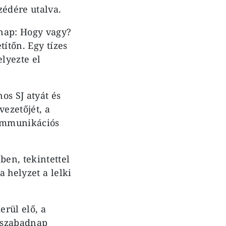
zédére utalva.
 nap: Hogy vagy?
ítőn. Egy tízes
lyezte el
os SJ atyát és
vezetőjét, a
kommunikációs
en, tekintettel
 helyzet a lelki
rül elő, a
a szabadnap