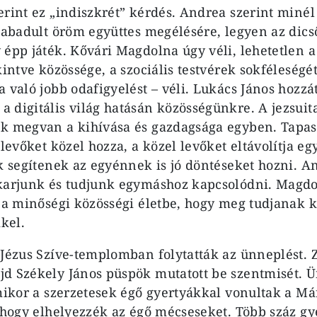
erint ez „indiszkrét” kérdés. Andrea szerint minél
szabadult öröm együttes megélésére, legyen az dicső
 épp játék. Kővári Magdolna úgy véli, lehetetlen 
kintve közössége, a szociális testvérek sokféleség
 való jobb odafigyelést – véli. Lukács János hozzáte
 digitális világ hatásán közösségünkre. A jezsuit
k megvan a kihívása és gazdagsága egyben. Tapasz
 levőket közel hozza, a közel levőket eltávolítja e
ok segítenek az egyénnek is jó döntéseket hozni. A
karjunk és tudjunk egymáshoz kapcsolódni. Magdo
l a minőségi közösségi életbe, hogy meg tudjanak 
kel.
 Jézus Szíve-templomban folytatták az ünneplést. 
d Székely János püspök mutatott be szentmisét. 
amikor a szerzetesek égő gyertyákkal vonultak a Má
 hogy elhelyezzék az égő mécseseket. Több száz gye