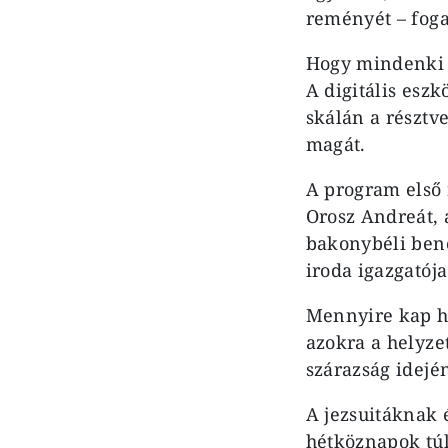
reményét – foga
Hogy mindenki t
A digitális esz
skálán a résztv
magát.
A program első 
Orosz Andreát, 
bakonybéli benc
iroda igazgatója
Mennyire kap ha
azokra a helyze
szárazság idejé
A jezsuitáknak 
hétköznapok túl