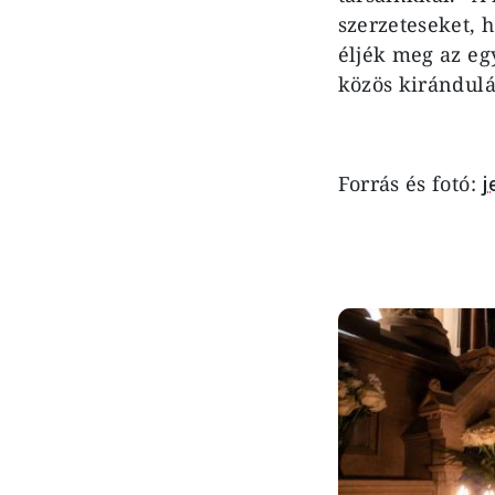
szerzeteseket, 
éljék meg az eg
közös kirándul
Forrás és fotó:
j
Image