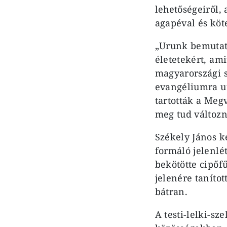
lehetőségeiről,
agapéval és köte
„Urunk bemutat
életetekért, ami
magyarországi s
evangéliumra ut
tartották a Megvá
meg tud változn
Székely János k
formáló jelenlét
bekötötte cipőfű
jelenére tanítot
bátran.
A testi-lelki-sz