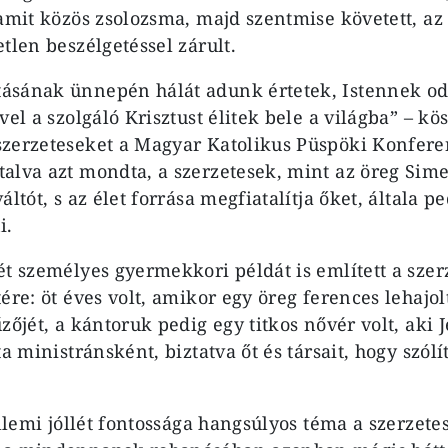
 amit közös zsolozsma, majd szentmise követett, az 
tlen beszélgetéssel zárult.
ásának ünnepén hálát adunk értetek, Istennek od
vel a szolgáló Krisztust élitek bele a világba” – kö
zerzeteseket a Magyar Katolikus Püspöki Konfere
alva azt mondta, a szerzetesek, mint az öreg Si
ltót, s az élet forrása megfiatalítja őket, általa pe
i.
ét személyes gyermekkori példát is említett a szer
ére: öt éves volt, amikor egy öreg ferences lehajol
zőjét, a kántoruk pedig egy titkos nővér volt, aki 
ta ministránsként, biztatva őt és társait, hogy szól
ellemi jóllét fontossága hangsúlyos téma a szerzetes