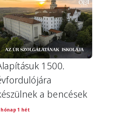
Alapításuk 1500.
évfordulójára
készülnek a bencések
 hónap 1 hét