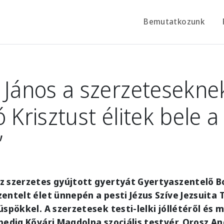
Bemutatkozunk
 János a szerzeteseknek
 Krisztust élitek bele a
”
z szerzetes gyújtott gyertyát Gyertyaszentelő 
entelt élet ünnepén a pesti Jézus Szíve Jezsuit
üspökkel. A szerzetesek testi-lelki jóllétéről és
pedig Kővári Magdolna szociális testvér, Orosz A