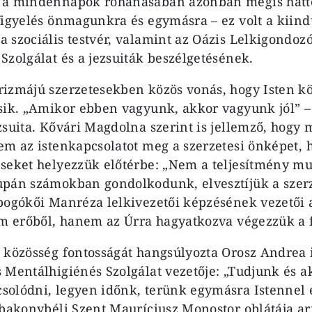
 a mindennapok rohanásában azonban mégis hátt
figyelés önmagunkra és egymásra – ez volt a kiind
 szociális testvér, valamint az Oázis Lelkigondozó
Szolgálat és a jezsuiták beszélgetésének.
izmájú szerzetesekben közös vonás, hogy Isten kö
sik. „Amikor ebben vagyunk, akkor vagyunk jól” –
zsuita. Kővári Magdolna szerint is jellemző, hogy
em az istenkapcsolatot meg a szerzetesi önképet,
seket helyezzük előtérbe: „Nem a teljesítmény mu
upán számokban gondolkodunk, elvesztíjük a szer
bogókői Manréza lelkivezetői képzésének vezetői 
em erőből, hanem az Úrra hagyatkozva végezzük a 
 közösség fontosságát hangsúlyozta Orosz Andrea i
 Mentálhigiénés Szolgálat vezetője: „Tudjunk és a
olódni, legyen időnk, terünk egymásra Istennel 
 bakonybéli Szent Mauríciusz Monostor oblátája arr