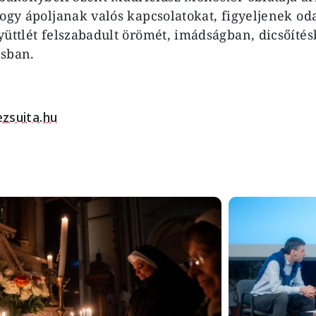
hogy ápoljanak valós kapcsolatokat, figyeljenek o
yüttlét felszabadult örömét, imádságban, dicsőíté
ásban.
ezsuita.hu
Image