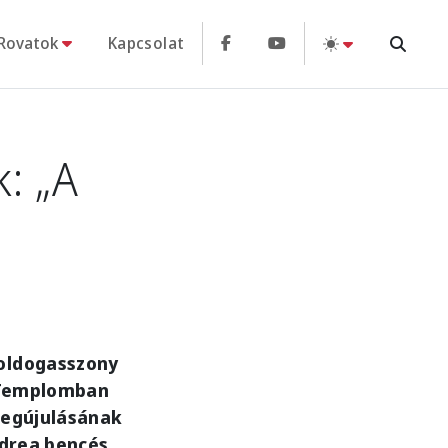
Rovatok
Kapcsolat
: „A
Boldogasszony
a Templomban
 megújulásának
ndrea bencés