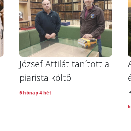
József Attilát tanított a
piarista költő
6 hónap 4 hét
6