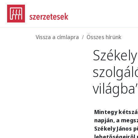
Ugrás a tartalomra
Morzsa
Vissza a címlapra
Összes hírünk
Székely
szolgáló
világba
Mintegy kétszá
napján, a megsz
Székely János p
lehetőségeiről 