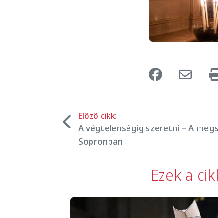
Előző cikk:
A végtelenségig szeretni – A meg
Sopronban
Ezek a ci
Image