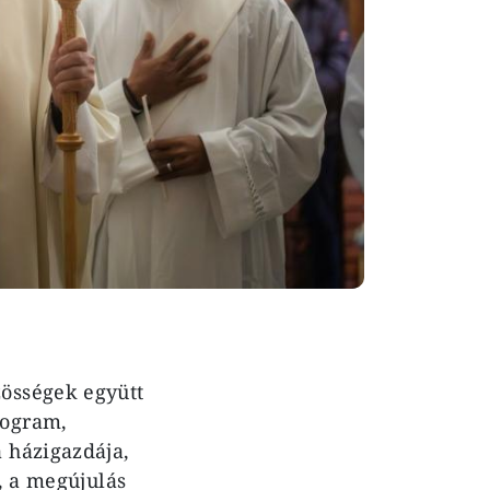
össégek együtt
rogram,
 házigazdája,
l, a megújulás