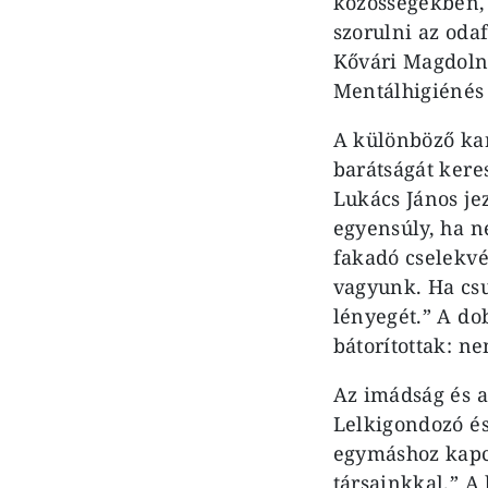
közösségekben,
szorulni az oda
Kővári Magdolna
Mentálhigiénés 
A különböző kar
barátságát kere
Lukács János je
egyensúly, ha n
fakadó cselekvé
vagyunk. Ha cs
lényegét.” A do
bátorítottak: n
Az imádság és a
Lelkigondozó és
egymáshoz kapcs
társainkkal.” A