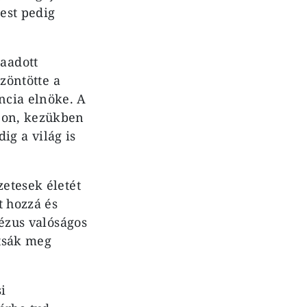
est pedig
aadott
szöntötte a
ncia elnöke. A
meon, kezükben
dig a világ is
zetesek életét
t hozzá és
Jézus valóságos
ítsák meg
i