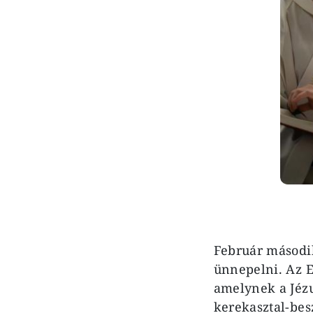
Február másodi
ünnepelni. Az 
amelynek a Jézu
kerekasztal-besz