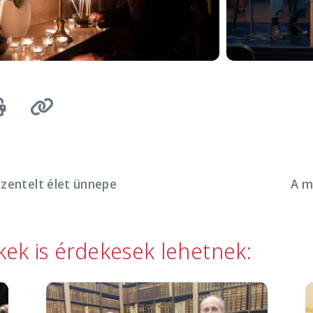
szentelt élet ünnepe
A m
kkek is érdekesek lehetnek:
Image
I