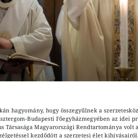
kán hagyomány, hogy összegyűlnek a szerzetesköz
Esztergom-Budapesti Főegyházmegyében az idei p
s Társasága Magyarországi Rendtartománya volt a
élgetéssel kezdődött a szerzetesi élet kihívásairó