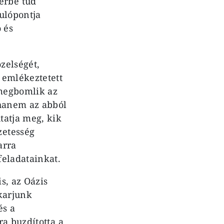
érbe tud
ulópontja
 és
zelségét,
 emlékeztetett
 megbomlik az
 hanem az abból
tatja meg, kik
zetesség
arra
feladatainkat.
s, az Oázis
karjunk
és a
a buzdította a