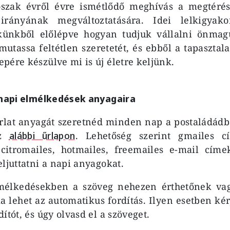
őszak évről évre ismétlődő meghívás a megtérés
irányának megváltoztatására. Idei lelkigyako
ekünkből előlépve hogyan tudjuk vállalni önmag
utassa feltétlen szeretetét, és ebből a tapasztal
pére készülve mi is új életre keljünk.
 napi elmélkedések anyagaira
rlat anyagát szeretnéd minden nap a postaládádb
az
alábbi űrlapon
. Lehetőség szerint gmailes 
a citromailes, hotmailes, freemailes e-mail cím
eljuttatni a napi anyagokat.
mélkedésekben a szöveg nehezen érthetőnek va
a lehet az automatikus fordítás. Ilyen esetben kér
ítót, és úgy olvasd el a szöveget.