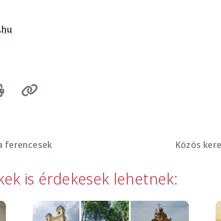
.hu
a ferencesek
Közös kere
kkek is érdekesek lehetnek:
Image
I