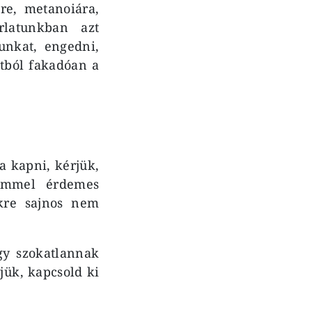
re, metanoiára,
rlatunkban azt
unkat, engedni,
atból fakadóan a
a kapni, kérjük,
címmel érdemes
ekre sajnos nem
gy szokatlannak
jük, kapcsold ki