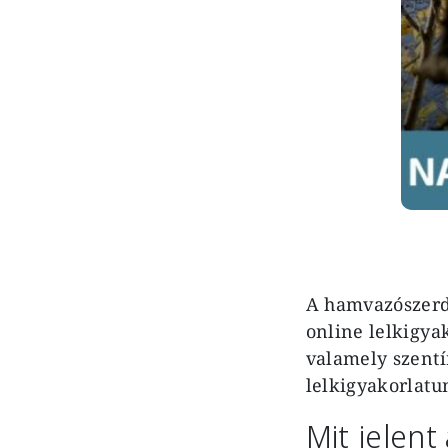
A hamvazószerdát
online lelkigya
valamely szentír
lelkigyakorlatu
Mit jelent