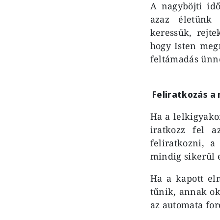
A nagyböjti id
azaz életünk 
keressük, rejt
hogy Isten megm
feltámadás ünne
Feliratkozás a
Ha a lelkigyako
iratkozz fel 
feliratkozni, 
mindig sikerül 
Ha a kapott el
tűnik, annak ok
az automata ford