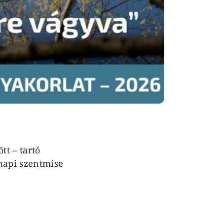
tt – tartó
napi szentmise