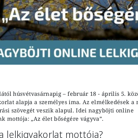
ól húsvétvasárnapig – február 18 - április 5. közö
korlat alapja a személyes ima. Az elmélkedések a 
ási szövegét veszik alapul. Idei nagyböjti online
nk mottója: „Az élet bőségére vágyva”.
 a lelkigyakorlat mottója?