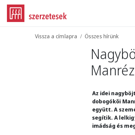
Ugrás a tartalomra
Morzsa
Vissza a címlapra
Összes hírünk
Nagyböj
Manréz
Az idei nagyböj
dobogókői Manr
együtt. A szemé
segítik. A lelk
imádság és meg