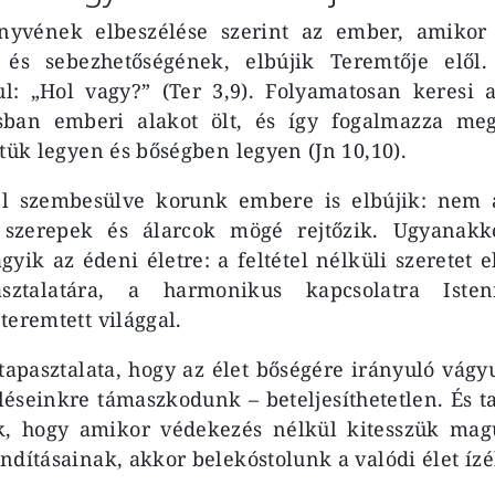
nyvének elbeszélése szerint az ember, amikor 
 és sebezhetőségének, elbújik Teremtője elől.
ul: „Hol vagy?” (Ter 3,9). Folyamatosan keresi a
sban emberi alakot ölt, és így fogalmazza meg
etük legyen és bőségben legyen (Jn 10,10).
l szembesülve korunk embere is elbújik: nem 
 szerepek és álarcok mögé rejtőzik. Ugyanakk
ágyik az édeni életre: a feltétel nélküli szeretet 
sztalatára, a harmonikus kapcsolatra Isten
teremtett világgal.
apasztalata, hogy az élet bőségére irányuló vágy
éseinkre támaszkodunk – beteljesíthetetlen. És ta
, hogy amikor védekezés nélkül kitesszük magu
ndításainak, akkor belekóstolunk a valódi élet ízé