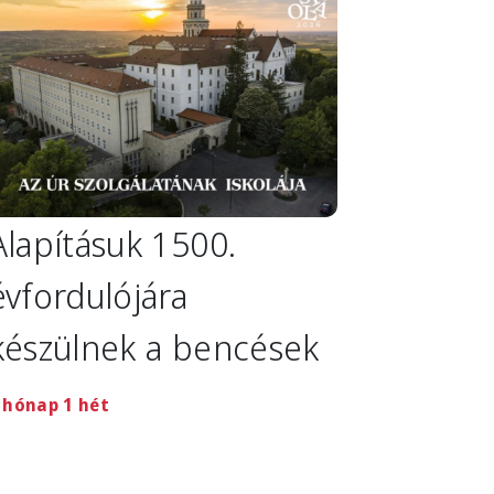
Alapításuk 1500.
évfordulójára
készülnek a bencések
 hónap 1 hét