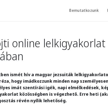
Bemutatkozunk
ti online lelkigyakorlat
ában
tben ismét hív a magyar jezsuiták lelkigyakorlato
éza, hogy imádkozzunk minden nap személyesen
lyes imát szentírási igék, napi elmélkedések, k
igyakorlat közösségben is végezhető. Erre heti (ak
osztás révén nyílik lehetőség.