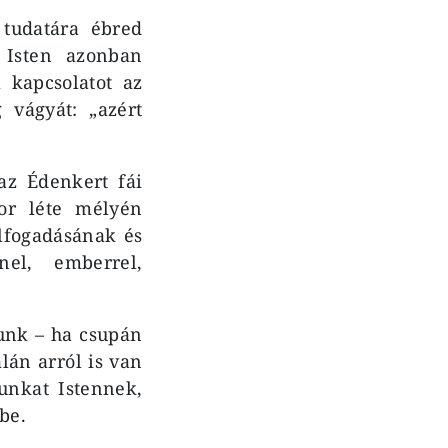
tudatára ébred
 Isten azonban
 kapcsolatot az
 vágyát: „azért
az Édenkert fái
or léte mélyén
elfogadásának és
nel, emberrel,
unk – ha csupán
lán arról is van
nkat Istennek,
be.