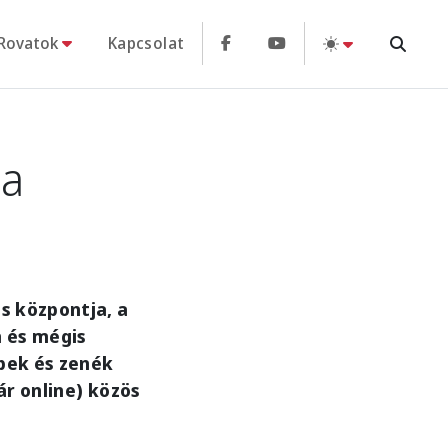
Rovatok
Kapcsolat
 a
s központja, a
 és mégis
épek és zenék
ár online) közös