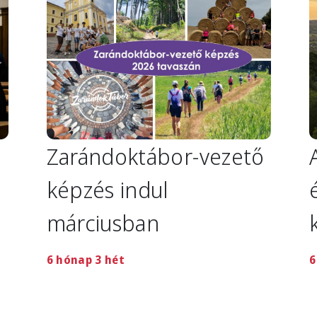
Zarándoktábor-vezető
képzés indul
márciusban
6 hónap 3 hét
6