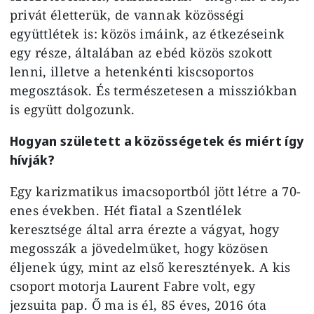
privát életterük, de vannak közösségi
együttlétek is: közös imáink, az étkezéseink
egy része, általában az ebéd közös szokott
lenni, illetve a hetenkénti kiscsoportos
megosztások. És természetesen a missziókban
is együtt dolgozunk.
Hogyan született a közösségetek és miért így
hívják?
Egy karizmatikus imacsoportból jött létre a 70-
enes években. Hét fiatal a Szentlélek
keresztsége által arra érezte a vágyat, hogy
megosszák a jövedelmüket, hogy közösen
éljenek úgy, mint az első keresztények. A kis
csoport motorja Laurent Fabre volt, egy
jezsuita pap. Ő ma is él, 85 éves, 2016 óta