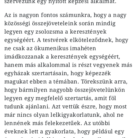
szervezünk egy nyitott képzési alkalmat.
Az is nagyon fontos számunkra, hogy a nagy
közösségi összejöveteleink során mindig
legyen egy zsolozsma a keresztények
egységéért. A testvérek elköteleződnek, hogy
ne csak az ökumenikus imahéten
imádkozzanak a keresztények egységéért,
hanem más alkalommal is részt vegyenek más
egyházak szertartásain, hogy képezzék
magukat ebben a témában. Törekszünk arra,
hogy bármilyen nagyobb összejövetelünkön
legyen egy megfelelő szertartás, amit föl
tudunk ajánlani. Azt vettük észre, hogy most
már nincs olyan lelkigyakorlatunk, ahol ne
lennének más felekezetűek. Az utóbbi
éveknek lett a gyakorlata, hogy például egy