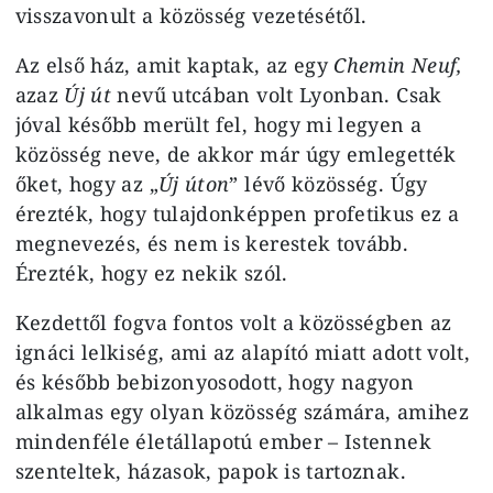
visszavonult a közösség vezetésétől.
Az első ház, amit kaptak, az egy
Chemin Neuf,
azaz
Új út
nevű utcában volt Lyonban. Csak
jóval később merült fel, hogy mi legyen a
közösség neve, de akkor már úgy emlegették
őket, hogy az „
Új úton
” lévő közösség. Úgy
érezték, hogy tulajdonképpen profetikus ez a
megnevezés, és nem is kerestek tovább.
Érezték, hogy ez nekik szól.
Kezdettől fogva fontos volt a közösségben az
ignáci lelkiség, ami az alapító miatt adott volt,
és később bebizonyosodott, hogy nagyon
alkalmas egy olyan közösség számára, amihez
mindenféle életállapotú ember – Istennek
szenteltek, házasok, papok is tartoznak.