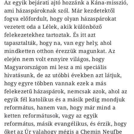
Az egyik bejárati ajtó hozzánk a Kána-misszió,
ami házaspároknak szól. Már kezdetektől
fogva előfordult, hogy olyan házaspárokat
vezetett oda a Lélek, akik különböző
felekezetekhez tartoztak. És itt azt
tapasztalták, hogy na, van egy hely, ahol
mindketten otthon érezzük magunkat. Az
elején nem volt ennyire világos, hogy
Magyarországon mi lesz a mi speciális
hivatásunk, de az utóbbi években azt látjuk,
hogy egyre többen vannak ezek a más
felekezetű házaspárok, nemcsak azok, ahol az
egyik fél katolikus és a másik pedig mondjuk
református, hanem van, hogy már mind a
ketten reformátusok, vagy az egyik
református, másik evangélikus, és érzik, hogy
őket az Úr valahogy mégis a Chemin Neufbe