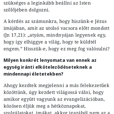
szükséges a leginkább beállni az Isten
szőlőjében dolgozni.
A kérdés az számunkra, hogy hiszünk-e Jézus
imájában, amit az utolsó vacsora előtt mondott
(Jn 17,21): „atyám, mindnyájan legyenek egy,
hogy így elhiggye a világ, hogy te küldtél
engem.” Hisszük-e, hogy ez meg fog valósulni?
Milyen konkrét lenyomata van ennek az
egység iránti elköteleződéseteknek a
mindennapi életetekben?
Ahogy kezdtek megjelenni a más felekezetűek
közöttünk, úgy kezdett világossá válni, hogy
amikor együtt vagyunk az evangelizációban,
közösen éljük meg a hétköznapokat,
szolgálatokat, imákat, akkor igazából nem az a