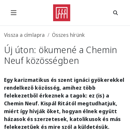
Ugrás a tartalomra
Morzsa
Vissza a címlapra
Összes hírünk
Új úton: ökumené a Chemin
Neuf közösségben
Egy karizmatikus és szent ignáci gyökerekkel
rendelkező közösség, amihez több
felekezetből érkeznek a tagok: ez (is) a
Chemin Neuf. Kispál Ritától megtudhatjuk,
miért így hívják őket, hogyan élnek együtt
házasok és szerzetesek, katolikusok és más
felekezetűek és mire szól a küldetésük.