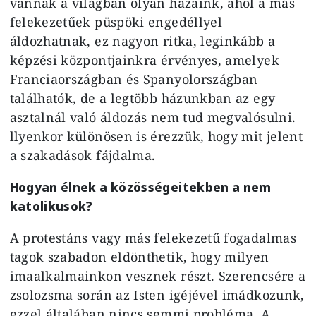
vannak a világban olyan házaink, ahol a más
felekezetűek püspöki engedéllyel
áldozhatnak, ez nagyon ritka, leginkább a
képzési központjainkra érvényes, amelyek
Franciaországban és Spanyolországban
találhatók, de a legtöbb házunkban az egy
asztalnál való áldozás nem tud megvalósulni.
llyenkor különösen is érezzük, hogy mit jelent
a szakadások fájdalma.
Hogyan élnek a közösségeitekben a nem
katolikusok?
A protestáns vagy más felekezetű fogadalmas
tagok szabadon eldönthetik, hogy milyen
imaalkalmainkon vesznek részt. Szerencsére a
zsolozsma során az Isten igéjével imádkozunk,
ezzel általában nincs semmi probléma. A