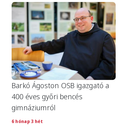
Image
Barkó Ágoston OSB igazgató a
400 éves győri bencés
gimnáziumról
6 hónap 3 hét