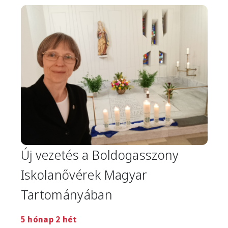
Image
Új vezetés a Boldogasszony
Iskolanővérek Magyar
Tartományában
5 hónap 2 hét