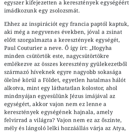
egyszer kifejezetten a keresztények egységéért
imádkozunk egy zsolozsmát.
Ehhez az inspirációt egy francia paptól kaptuk,
aki még a negyvenes években, jóval a zsinat
előtt szorgalmazta a keresztények egységét,
Paul Couturier a neve. Ő így írt: „Hogyha
minden csütörtök este, nagycsütörtökre
emlékezve az összes keresztény gyülekezetből
származó híveknek egyre nagyobb sokasága
ölelné körül a Földet, egyetlen hatalmas hálót
alkotva, mint egy láthatatlan kolostor, ahol
mindnyájan egyesülünk Jézus imájával az
egységért, akkor vajon nem ez lenne a
keresztények egységének hajnala, amely
felvirrad a világra? Vajon nem ez az őszinte,
mély és lángoló lelki hozzáállás várja az Atya,