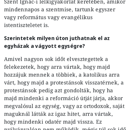
Szent Ignác-i lelkigyakorlat keretében, amikor
mindennapos a szentmise, tartunk egyszer
vagy református vagy evangélikus
istentiszteletet is.
Szerintetek milyen úton juthatnak el az
egyházak a vágyott egységre?
Amivel nagyon sok időt elvesztegettek a
felekezetek, hogy arra vártak, hogy majd
hozzájuk mennek a többiek, a katolikus arra
várt, hogy majd a protestánsok visszatérnek, a
protestánsok pedig azt gondolták, hogy ha
majd mindenki a reformáció útját járja, akkor
megvalósul az egység, vagy az ortodoxok, saját
maguknál látták az igaz hitet, arra vártak,
hogy mindenki odatér majd vissza. Ez
nyilvánvalóan nem működik, mégis túl sok idő