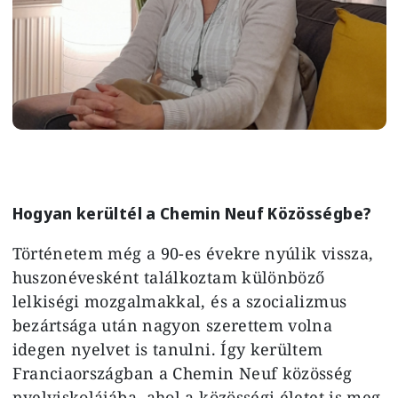
Hogyan kerültél a Chemin Neuf Közösségbe?
Történetem még a 90-es évekre nyúlik vissza,
huszonévesként találkoztam különböző
lelkiségi mozgalmakkal, és a szocializmus
bezártsága után nagyon szerettem volna
idegen nyelvet is tanulni. Így kerültem
Franciaországban a Chemin Neuf közösség
nyelviskolájába, ahol a közösségi életet is meg