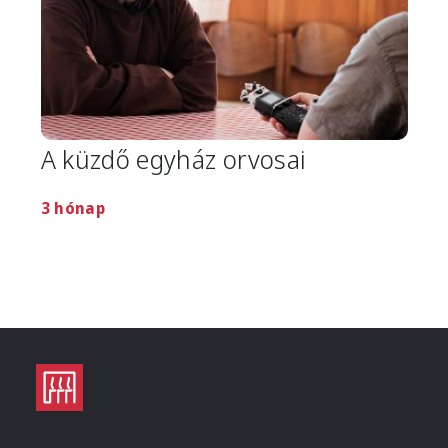
A küzdő egyház orvosai
3 hónap