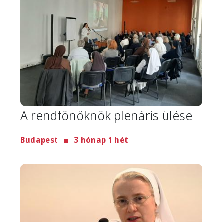
A rendfőnöknők plenáris ülése
Budapest
3 hónap 1 hét
Image