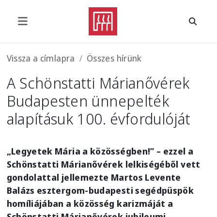
Ugrás a tartalomra
Morzsa
Vissza a címlapra
Összes hírünk
A Schönstatti Márianővérek
Budapesten ünnepelték
alapításuk 100. évfordulóját
„Legyetek Mária a közösségben!” – ezzel a
Schönstatti Márianővérek lelkiségéből vett
gondolattal jellemezte Martos Levente
Balázs esztergom-budapesti segédpüspök
homíliájában a közösség karizmáját a
Schönstatti Márianővérek jubileumi