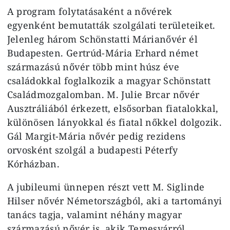
A program folytatásaként a nővérek
egyenként bemutatták szolgálati területeiket.
Jelenleg három Schönstatti Márianővér él
Budapesten. Gertrúd-Mária Erhard német
származású nővér több mint húsz éve
családokkal foglalkozik a magyar Schönstatt
Családmozgalomban. M. Julie Brcar nővér
Ausztráliából érkezett, elsősorban fiatalokkal,
különösen lányokkal és fiatal nőkkel dolgozik.
Gál Margit-Mária nővér pedig rezidens
orvosként szolgál a budapesti Péterfy
Kórházban.
A jubileumi ünnepen részt vett M. Siglinde
Hilser nővér Németországból, aki a tartományi
tanács tagja, valamint néhány magyar
származású nővér is, akik Temesvárról