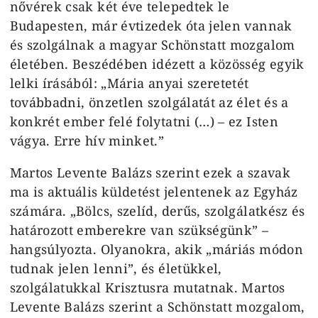
nővérek csak két éve telepedtek le
Budapesten, már évtizedek óta jelen vannak
és szolgálnak a magyar Schönstatt mozgalom
életében. Beszédében idézett a közösség egyik
lelki írásából: „Mária anyai szeretetét
továbbadni, önzetlen szolgálatát az élet és a
konkrét ember felé folytatni (…) – ez Isten
vágya. Erre hív minket.”
Martos Levente Balázs szerint ezek a szavak
ma is aktuális küldetést jelentenek az Egyház
számára. „Bölcs, szelíd, derűs, szolgálatkész és
határozott emberekre van szükségünk” –
hangsúlyozta. Olyanokra, akik „máriás módon
tudnak jelen lenni”, és életükkel,
szolgálatukkal Krisztusra mutatnak. Martos
Levente Balázs szerint a Schönstatt mozgalom,