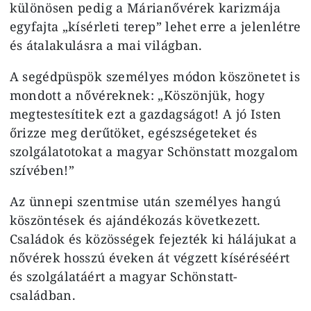
különösen pedig a Márianővérek karizmája
egyfajta „kísérleti terep” lehet erre a jelenlétre
és átalakulásra a mai világban.
A segédpüspök személyes módon köszönetet is
mondott a nővéreknek: „Köszönjük, hogy
megtestesítitek ezt a gazdagságot! A jó Isten
őrizze meg derűtöket, egészségeteket és
szolgálatotokat a magyar Schönstatt mozgalom
szívében!”
Az ünnepi szentmise után személyes hangú
köszöntések és ajándékozás következett.
Családok és közösségek fejezték ki hálájukat a
nővérek hosszú éveken át végzett kíséréséért
és szolgálatáért a magyar Schönstatt-
családban.