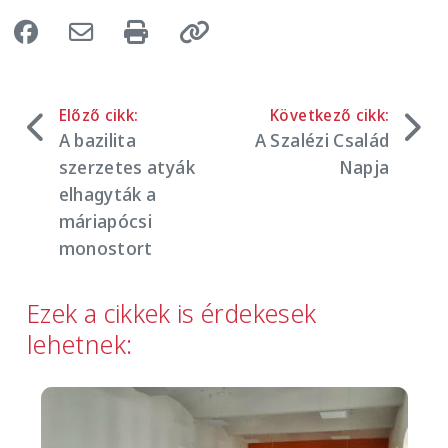
Előző cikk:
Következő cikk:
A bazilita
A Szalézi Család
szerzetes atyák
Napja
elhagyták a
máriapócsi
monostort
Ezek a cikkek is érdekesek
lehetnek:
Image