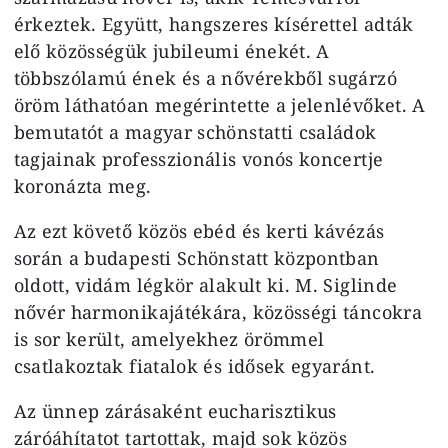
érkeztek. Együtt, hangszeres kísérettel adták
elő közösségük jubileumi énekét. A
többszólamú ének és a nővérekből sugárzó
öröm láthatóan megérintette a jelenlévőket. A
bemutatót a magyar schönstatti családok
tagjainak professzionális vonós koncertje
koronázta meg.
Az ezt követő közös ebéd és kerti kávézás
során a budapesti Schönstatt központban
oldott, vidám légkör alakult ki. M. Siglinde
nővér harmonikajátékára, közösségi táncokra
is sor került, amelyekhez örömmel
csatlakoztak fiatalok és idősek egyaránt.
Az ünnep zárásaként eucharisztikus
záróáhítatot tartottak, majd sok közös