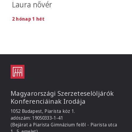
Laura nővér
2 hónap 1 hét
Magyarországi Szerzeteselöljárók
Konferenciáinak Irodája
1052 Budapest, Piarista köz 1.
adószám: 19050333-1-41
(Bejárat a Piarista Gimnázium felől - Piarista utca
1., 5. emelet)