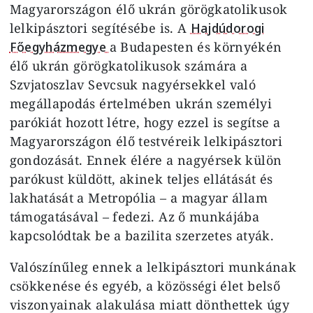
Magyarországon élő ukrán görögkatolikusok
lelkipásztori segítésébe is. A
Hajdúdorogi
Főegyházmegye
a Budapesten és környékén
élő ukrán görögkatolikusok számára a
Szvjatoszlav Sevcsuk nagyérsekkel való
megállapodás értelmében ukrán személyi
parókiát hozott létre, hogy ezzel is segítse a
Magyarországon élő testvéreik lelkipásztori
gondozását. Ennek élére a nagyérsek külön
parókust küldött, akinek teljes ellátását és
lakhatását a Metropólia – a magyar állam
támogatásával – fedezi. Az ő munkájába
kapcsolódtak be a bazilita szerzetes atyák.
Valószínűleg ennek a lelkipásztori munkának
csökkenése és egyéb, a közösségi élet belső
viszonyainak alakulása miatt dönthettek úgy