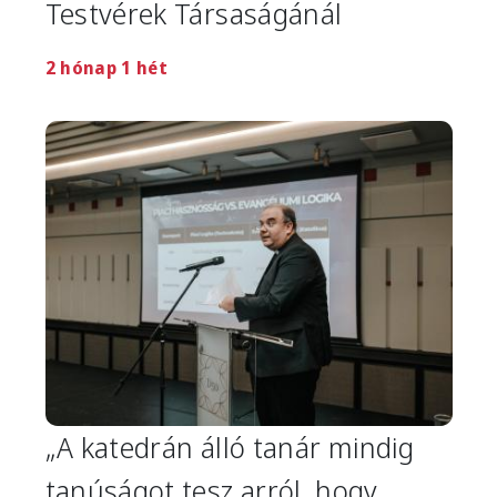
Testvérek Társaságánál
2 hónap 1 hét
Image
„A katedrán álló tanár mindig
tanúságot tesz arról, hogy