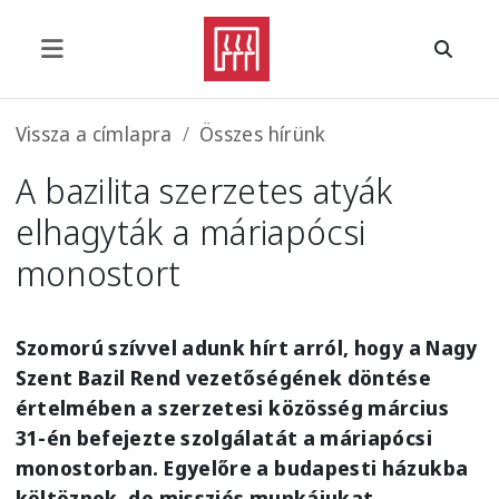
Ugrás a tartalomra
Morzsa
Vissza a címlapra
Összes hírünk
A bazilita szerzetes atyák
elhagyták a máriapócsi
monostort
Szomorú szívvel adunk hírt arról, hogy a Nagy
Szent Bazil Rend vezetőségének döntése
értelmében a szerzetesi közösség március
31-én befejezte szolgálatát a máriapócsi
monostorban. Egyelőre a budapesti házukba
költöznek, de missziós munkájukat