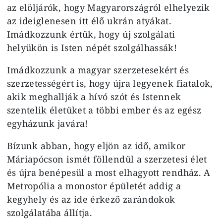
az elöljárók, hogy Magyarországról elhelyezik
az ideiglenesen itt élő ukrán atyákat.
Imádkozzunk értük, hogy új szolgálati
helyükön is Isten népét szolgálhassák!
Imádkozzunk a magyar szerzetesekért és
szerzetességért is, hogy újra legyenek fiatalok,
akik meghallják a hívó szót és Istennek
szentelik életüket a többi ember és az egész
egyházunk javára!
Bízunk abban, hogy eljön az idő, amikor
Máriapócson ismét föllendül a szerzetesi élet
és újra benépesül a most elhagyott rendház. A
Metropólia a monostor épületét addig a
kegyhely és az ide érkező zarándokok
szolgálatába állítja.