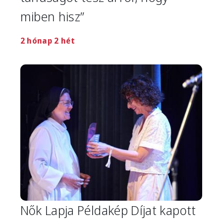
miben hisz”
2 hónap 2 hét
Image
Nők Lapja Példakép Díjat kapott