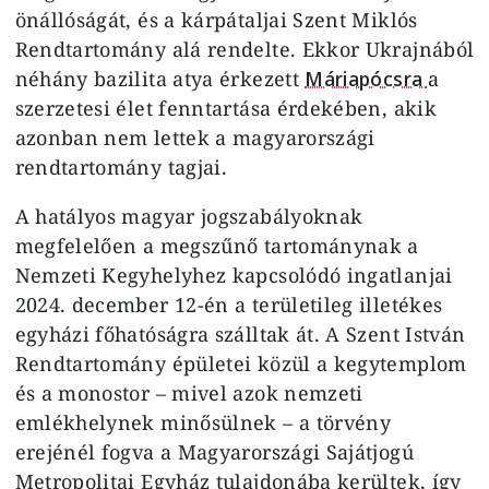
önállóságát, és a kárpátaljai Szent Miklós
Rendtartomány alá rendelte. Ekkor Ukrajnából
néhány bazilita atya érkezett
Máriapócsra
a
szerzetesi élet fenntartása érdekében, akik
azonban nem lettek a magyarországi
rendtartomány tagjai.
A hatályos magyar jogszabályoknak
megfelelően a megszűnő tartománynak a
Nemzeti Kegyhelyhez kapcsolódó ingatlanjai
2024. december 12-én a területileg illetékes
egyházi főhatóságra szálltak át. A Szent István
Rendtartomány épületei közül a kegytemplom
és a monostor – mivel azok nemzeti
emlékhelynek minősülnek – a törvény
erejénél fogva a Magyarországi Sajátjogú
Metropolitai Egyház tulajdonába kerültek, így