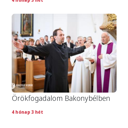
4 hónap 3 hét
Image
Örökfogadalom Bakonybélben
4 hónap 3 hét