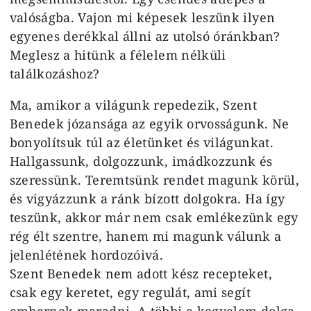
valóságba. Vajon mi képesek leszünk ilyen
egyenes derékkal állni az utolsó óránkban?
Meglesz a hitünk a félelem nélküli
találkozáshoz?
Ma, amikor a világunk repedezik, Szent
Benedek józansága az egyik orvosságunk. Ne
bonyolítsuk túl az életünket és világunkat.
Hallgassunk, dolgozzunk, imádkozzunk és
szeressünk. Teremtsünk rendet magunk körül,
és vigyázzunk a ránk bízott dolgokra. Ha így
teszünk, akkor már nem csak emlékezünk egy
rég élt szentre, hanem mi magunk válunk a
jelenlétének hordozóivá.
Szent Benedek nem adott kész recepteket,
csak egy keretet, egy regulát, ami segít
embernek maradni. A többi a kegyelem dolga.