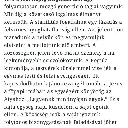
folyamatosan mozgó generáció tagjai vagyunk.
Mindig a következő izgalmas élményt
keressük. A stabilitás fogadalma egy lázadás a
felszínes nyughatatlanság ellen. Azt jelenti, ott
maradunk a helyünkön és megtanuljuk
elviselni a mellettünk élő embert. A
közösségben jelen lévő másik személy a mi
legkeményebb csiszolókövünk. A Regula
kimondja, a testvérek türelemmel viseljék el
egymás testi és lelki gyengeségeit. Itt
kapcsolódhatunk János evangéliumához. Jézus
a főpapi imában az egységért könyörög az
Atyához. „Legyenek mindnyájan egyek.” Ez a
fajta egység napi küzdelem a saját egónk
ellen. A közösség csak a saját igazunk
folytonos bizonygatásának feladásával jöhet