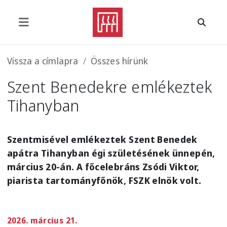
Ugrás a tartalomra
Morzsa
Vissza a címlapra
Összes hírünk
Szent Benedekre emlékeztek
Tihanyban
Szentmisével emlékeztek Szent Benedek
apátra Tihanyban égi születésének ünnepén,
március 20-án. A főcelebráns Zsódi Viktor,
piarista tartományfőnök, FSZK elnök volt.
2026. március 21.