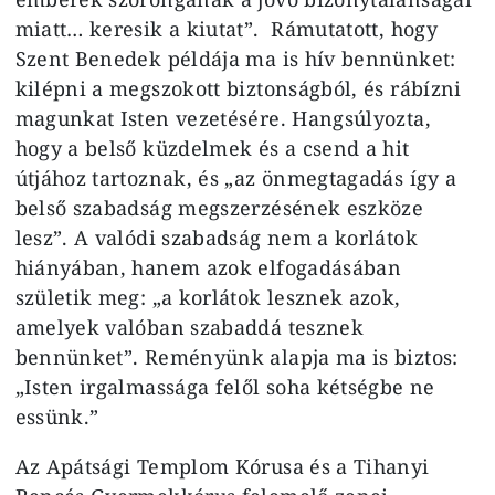
miatt… keresik a kiutat”. Rámutatott, hogy
Szent Benedek példája ma is hív bennünket:
kilépni a megszokott biztonságból, és rábízni
magunkat Isten vezetésére. Hangsúlyozta,
hogy a belső küzdelmek és a csend a hit
útjához tartoznak, és „az önmegtagadás így a
belső szabadság megszerzésének eszköze
lesz”. A valódi szabadság nem a korlátok
hiányában, hanem azok elfogadásában
születik meg: „a korlátok lesznek azok,
amelyek valóban szabaddá tesznek
bennünket”. Reményünk alapja ma is biztos:
„Isten irgalmassága felől soha kétségbe ne
essünk.”
Az Apátsági Templom Kórusa és a Tihanyi