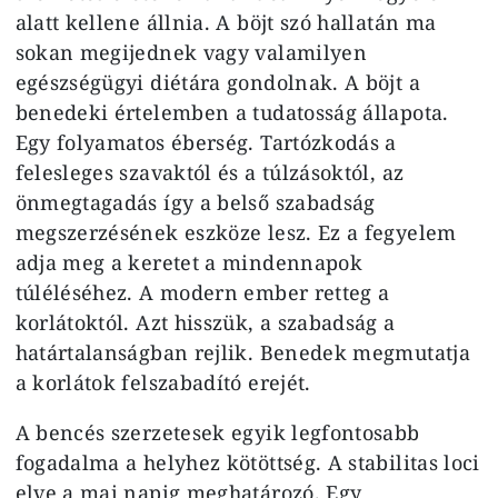
alatt kellene állnia. A böjt szó hallatán ma
sokan megijednek vagy valamilyen
egészségügyi diétára gondolnak. A böjt a
benedeki értelemben a tudatosság állapota.
Egy folyamatos éberség. Tartózkodás a
felesleges szavaktól és a túlzásoktól, az
önmegtagadás így a belső szabadság
megszerzésének eszköze lesz. Ez a fegyelem
adja meg a keretet a mindennapok
túléléséhez. A modern ember retteg a
korlátoktól. Azt hisszük, a szabadság a
határtalanságban rejlik. Benedek megmutatja
a korlátok felszabadító erejét.
A bencés szerzetesek egyik legfontosabb
fogadalma a helyhez kötöttség. A stabilitas loci
elve a mai napig meghatározó. Egy