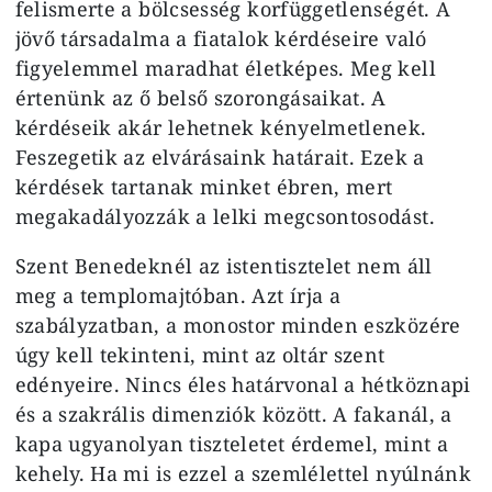
felismerte a bölcsesség korfüggetlenségét. A
jövő társadalma a fiatalok kérdéseire való
figyelemmel maradhat életképes. Meg kell
értenünk az ő belső szorongásaikat. A
kérdéseik akár lehetnek kényelmetlenek.
Feszegetik az elvárásaink határait. Ezek a
kérdések tartanak minket ébren, mert
megakadályozzák a lelki megcsontosodást.
Szent Benedeknél az istentisztelet nem áll
meg a templomajtóban. Azt írja a
szabályzatban, a monostor minden eszközére
úgy kell tekinteni, mint az oltár szent
edényeire. Nincs éles határvonal a hétköznapi
és a szakrális dimenziók között. A fakanál, a
kapa ugyanolyan tiszteletet érdemel, mint a
kehely. Ha mi is ezzel a szemlélettel nyúlnánk