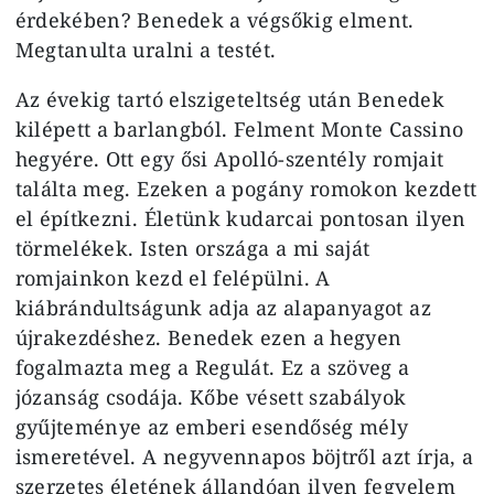
érdekében? Benedek a végsőkig elment.
Megtanulta uralni a testét.
Az évekig tartó elszigeteltség után Benedek
kilépett a barlangból. Felment Monte Cassino
hegyére. Ott egy ősi Apolló-szentély romjait
találta meg. Ezeken a pogány romokon kezdett
el építkezni. Életünk kudarcai pontosan ilyen
törmelékek. Isten országa a mi saját
romjainkon kezd el felépülni. A
kiábrándultságunk adja az alapanyagot az
újrakezdéshez. Benedek ezen a hegyen
fogalmazta meg a Regulát. Ez a szöveg a
józanság csodája. Kőbe vésett szabályok
gyűjteménye az emberi esendőség mély
ismeretével. A negyvennapos böjtről azt írja, a
szerzetes életének állandóan ilyen fegyelem