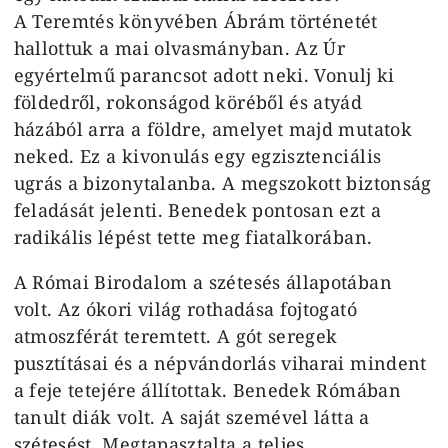
A Teremtés könyvében Ábrám történetét
hallottuk a mai olvasmányban. Az Úr
egyértelmű parancsot adott neki. Vonulj ki
földedről, rokonságod köréből és atyád
házából arra a földre, amelyet majd mutatok
neked. Ez a kivonulás egy egzisztenciális
ugrás a bizonytalanba. A megszokott biztonság
feladását jelenti. Benedek pontosan ezt a
radikális lépést tette meg fiatalkorában.
A Római Birodalom a szétesés állapotában
volt. Az ókori világ rothadása fojtogató
atmoszférát teremtett. A gót seregek
pusztításai és a népvándorlás viharai mindent
a feje tetejére állítottak. Benedek Rómában
tanult diák volt. A saját szemével látta a
szétesést. Megtapasztalta a teljes