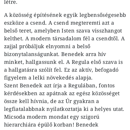
létre.
A közösség építésének egyik legbensőségesebb
eszköze a csend. A csend megteremti azt a
belső teret, amelyben Isten szava visszhangot
kelthet. A modern társadalom fél a csendtől. A
zajjal próbáljuk elnyomni a belső
bizonytalanságunkat. Benedek arra hív
minket, hallgassunk el. A Regula első szava is
a hallgatásra szólít fel. Ez az aktív, befogadó
figyelem a lelki növekedés alapja.
Szent Benedek azt írja a Regulában, fontos
kérdésekben az apátnak az egész közösséget
össze kell hívnia, de az Úr gyakran a
legfiatalabbnak nyilatkoztatja ki a helyes utat.
Micsoda modern mondat egy szigorú
hierarchiára épülő korban! Benedek