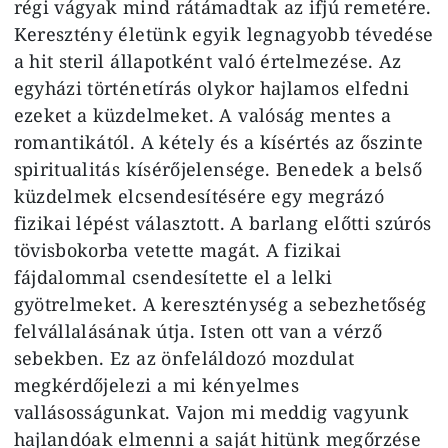
régi vágyak mind rátámadtak az ifjú remetére.
Keresztény életünk egyik legnagyobb tévedése
a hit steril állapotként való értelmezése. Az
egyházi történetírás olykor hajlamos elfedni
ezeket a küzdelmeket. A valóság mentes a
romantikától. A kétely és a kísértés az őszinte
spiritualitás kísérőjelensége. Benedek a belső
küzdelmek elcsendesítésére egy megrázó
fizikai lépést választott. A barlang előtti szúrós
tövisbokorba vetette magát. A fizikai
fájdalommal csendesítette el a lelki
gyötrelmeket. A kereszténység a sebezhetőség
felvállalásának útja. Isten ott van a vérző
sebekben. Ez az önfeláldozó mozdulat
megkérdőjelezi a mi kényelmes
vallásosságunkat. Vajon mi meddig vagyunk
hajlandóak elmenni a saját hitünk megőrzése