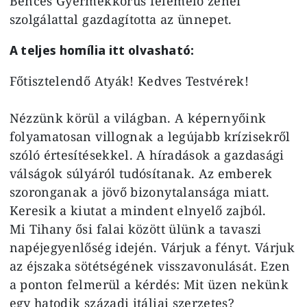
Bencés Gyermekkórus felemelő zenei
szolgálattal gazdagította az ünnepet.
A teljes homília itt olvasható:
Főtisztelendő Atyák! Kedves Testvérek!
Nézzünk körül a világban. A képernyőink
folyamatosan villognak a legújabb krízisekről
szóló értesítésekkel. A híradások a gazdasági
válságok súlyáról tudósítanak. Az emberek
szoronganak a jövő bizonytalansága miatt.
Keresik a kiutat a mindent elnyelő zajból.
Mi Tihany ősi falai között ülünk a tavaszi
napéjegyenlőség idején. Várjuk a fényt. Várjuk
az éjszaka sötétségének visszavonulását. Ezen
a ponton felmerül a kérdés: Mit üzen nekünk
egy hatodik századi itáliai szerzetes?