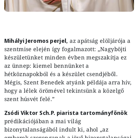
Mihályi Jeromos perjel,
az apátság elöljárója a
szentmise elején így fogalmazott: „Nagyböjti
készületünket minden évben megszakítja ez
az ünnep: kiemel bennünket a
hétköznapokból és a készület csendjéből.
Mégis, Szent Benedek atyánk példája arra hív,
hogy a lélek örömével tekintsünk a közelgő
szent húsvét felé.”
Zsódi Viktor Sch.P. piarista tartományfőnök
prédikációjában a mai világ
bizonytalanságából indult ki, ahol „az
emberek szoronganak a jövő bizonytalanságai