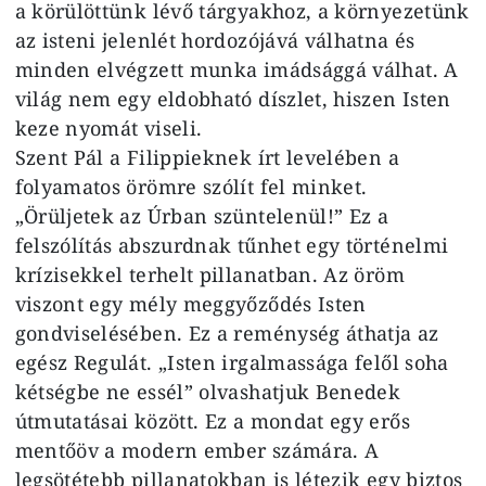
a körülöttünk lévő tárgyakhoz, a környezetünk
az isteni jelenlét hordozójává válhatna és
minden elvégzett munka imádsággá válhat. A
világ nem egy eldobható díszlet, hiszen Isten
keze nyomát viseli.
Szent Pál a Filippieknek írt levelében a
folyamatos örömre szólít fel minket.
„Örüljetek az Úrban szüntelenül!” Ez a
felszólítás abszurdnak tűnhet egy történelmi
krízisekkel terhelt pillanatban. Az öröm
viszont egy mély meggyőződés Isten
gondviselésében. Ez a reménység áthatja az
egész Regulát. „Isten irgalmassága felől soha
kétségbe ne essél” olvashatjuk Benedek
útmutatásai között. Ez a mondat egy erős
mentőöv a modern ember számára. A
legsötétebb pillanatokban is létezik egy biztos