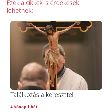
Ezek a cikkek is érdekesek
lehetnek:
Image
Találkozás a kereszttel
4 hónap 1 hét