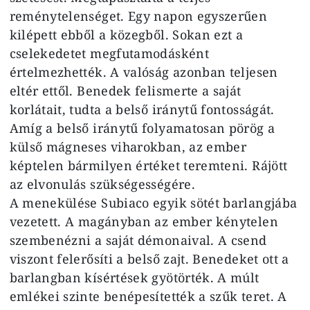
reménytelenséget. Egy napon egyszerűen
kilépett ebből a közegből. Sokan ezt a
cselekedetet megfutamodásként
értelmezhették. A valóság azonban teljesen
eltér ettől. Benedek felismerte a saját
korlátait, tudta a belső iránytű fontosságát.
Amíg a belső iránytű folyamatosan pörög a
külső mágneses viharokban, az ember
képtelen bármilyen értéket teremteni. Rájött
az elvonulás szükségességére.
A menekülése Subiaco egyik sötét barlangjába
vezetett. A magányban az ember kénytelen
szembenézni a saját démonaival. A csend
viszont felerősíti a belső zajt. Benedeket ott a
barlangban kísértések gyötörték. A múlt
emlékei szinte benépesítették a szűk teret. A