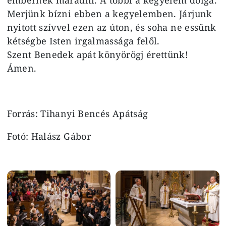
Merjünk bízni ebben a kegyelemben. Járjunk
nyitott szívvel ezen az úton, és soha ne essünk
kétségbe Isten irgalmassága felől.
Szent Benedek apát könyörögj érettünk!
Ámen.
Forrás: Tihanyi Bencés Apátság
Fotó: Halász Gábor
Image
Image