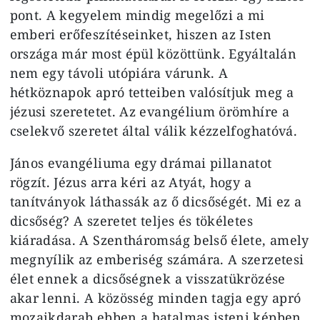
pont. A kegyelem mindig megelőzi a mi
emberi erőfeszítéseinket, hiszen az Isten
országa már most épül közöttünk. Egyáltalán
nem egy távoli utópiára várunk. A
hétköznapok apró tetteiben valósítjuk meg a
jézusi szeretetet. Az evangélium örömhíre a
cselekvő szeretet által válik kézzelfoghatóvá.
János evangéliuma egy drámai pillanatot
rögzít. Jézus arra kéri az Atyát, hogy a
tanítványok láthassák az ő dicsőségét. Mi ez a
dicsőség? A szeretet teljes és tökéletes
kiáradása. A Szentháromság belső élete, amely
megnyílik az emberiség számára. A szerzetesi
élet ennek a dicsőségnek a visszatükrözése
akar lenni. A közösség minden tagja egy apró
mozaikdarab ebben a hatalmas isteni képben.