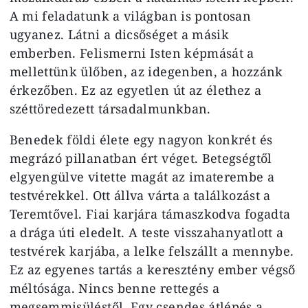
A mi feladatunk a világban is pontosan
ugyanez. Látni a dicsőséget a másik
emberben. Felismerni Isten képmását a
mellettünk ülőben, az idegenben, a hozzánk
érkezőben. Ez az egyetlen út az élethez a
széttöredezett társadalmunkban.
Benedek földi élete egy nagyon konkrét és
megrázó pillanatban ért véget. Betegségtől
elgyengülve vitette magát az imaterembe a
testvérekkel. Ott állva várta a találkozást a
Teremtővel. Fiai karjára támaszkodva fogadta
a drága úti eledelt. A teste visszahanyatlott a
testvérek karjába, a lelke felszállt a mennybe.
Ez az egyenes tartás a keresztény ember végső
méltósága. Nincs benne rettegés a
megsemmisüléstől. Egy csendes átlépés a