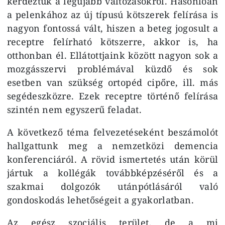
kérdeztük a legújabb változásokról. Hasonlóan
a pelenkához az új típusú kötszerek felírása is
nagyon fontossá vált, hiszen a beteg jogosult a
receptre felírható kötszerre, akkor is, ha
otthonban él. Ellátottjaink között nagyon sok a
mozgásszervi problémával küzdő és sok
esetben van szükség ortopéd cipőre, ill. más
segédeszközre. Ezek receptre történő felírása
szintén nem egyszerű feladat.
A következő téma felvezetéseként beszámolót
hallgattunk meg a nemzetközi demencia
konferenciáról. A rövid ismertetés után körül
jártuk a kollégák továbbképzéséről és a
szakmai dolgozók utánpótlásáról való
gondoskodás lehetőségeit a gyakorlatban.
Az egész szociális terület, de a mi