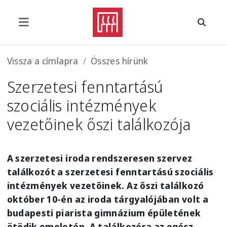
Ugrás a tartalomra
Morzsa
Vissza a címlapra
Összes hírünk
Szerzetesi fenntartású
szociális intézmények
vezetőinek őszi találkozója
A szerzetesi iroda rendszeresen szervez
találkozót a szerzetesi fenntartású szociális
intézmények vezetőinek. Az őszi találkozó
október 10-én az iroda tárgyalójában volt a
budapesti piarista gimnázium épületének
ötödik emeletén. A találkozóra az egész