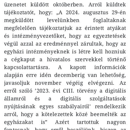
üzenetet küldött októberben. Arról küldtek
tájékoztatót, hogy: „A 2024. augusztus 29-én
megküldött levelünkben foglaltaknak
megfelelően tájékoztatjuk az érintett atyákat
és intézményvezetőket, hogy az egyeztetések
végül azzal az eredménnyel zárultak, hogy az
egyházi intézményeknek is létre kell hozniuk
a cégkaput a hivatalos szervekkel történő
kapcsolattartásra. A kapott információk
alapján erre idén decemberig van lehetőség,
javasoljuk november végéig elvégezni. Az
erről szóló ’2023. évi CIII. törvény a digitális
államról és a digitális szolgáltatások
nyújtásának egyes szabályairól’ rendelkezik
arról, hogy a kötelezettek közé beemelték az
egyházakat is” Azért tartottuk nagyon
fontosnak, hogy erről beszéljünk, hiszen az