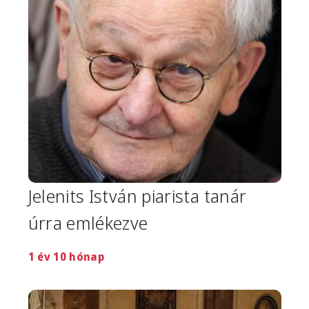
Image
Jelenits István piarista tanár
úrra emlékezve
1 év 10 hónap
Image