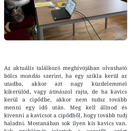
Az aktuális találkozó meghívójában olvasható
bölcs mondás szerint, ha egy szikla kerül az
utadba, akkor azt nagy küzdelemmel
kikerülöd, vagy átmászol rajta, de ha kavics
kerül a cipődbe, akkor nem tudsz tovább
menni egy idő után. Meg kell állnod és
kivenni a kavicsot a cipődből, hogy tovább tudj
haladni. Mostanában sok ilyen kis kavics van.
Sok problémát jeleztek a vezetők, ezért