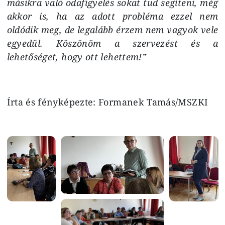
másikra való odafigyelés sokat tud segíteni, még
akkor is, ha az adott probléma ezzel nem
oldódik meg, de legalább érzem nem vagyok vele
egyedül. Köszönöm a szervezést és a
lehetőséget, hogy ott lehettem!”
Írta és fényképezte: Formanek Tamás/MSZKI
Image
Image
Image
Image