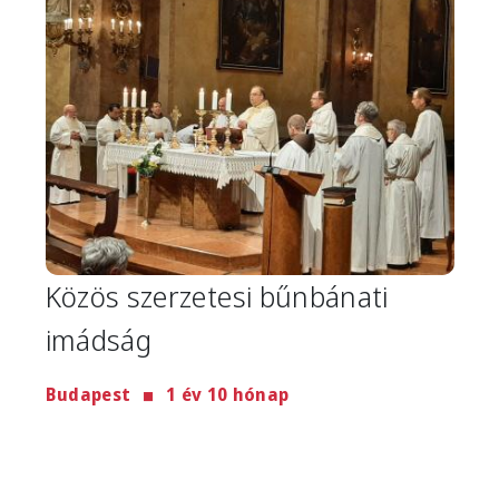
Közös szerzetesi bűnbánati
imádság
Budapest
1 év 10 hónap