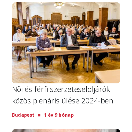
Image
Női és férfi szerzeteselöljárók
közös plenáris ülése 2024-ben
Budapest
1 év 9 hónap