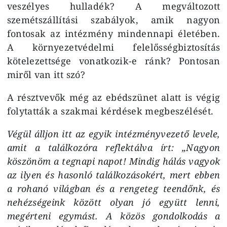
veszélyes hulladék? A megváltozott
szemétszállítási szabályok, amik nagyon
fontosak az intézmény mindennapi életében.
A környezetvédelmi felelősségbiztosítás
kötelezettsége vonatkozik-e ránk? Pontosan
miről van itt szó?
A résztvevők még az ebédszünet alatt is végig
folytatták a szakmai kérdések megbeszélését.
Végül álljon itt az egyik intézményvezető levele,
amit a találkozóra reflektálva írt: „Nagyon
köszönöm a tegnapi napot! Mindig hálás vagyok
az ilyen és hasonló találkozásokért, mert ebben
a rohanó világban és a rengeteg teendőnk, és
nehézségeink között olyan jó együtt lenni,
megérteni egymást. A közös gondolkodás a