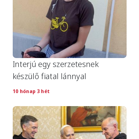
Interjú egy szerzetesnek
készülő fiatal lánnyal
10 hónap 3 hét
Image