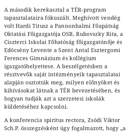
A második kerekasztal a TÉR-program
tapasztalataira fókuszált. Meghívott vendég
volt Hardi Titusz a Pannonhalmi Főapátság
Oktatási Főigazgatója OSB, Rubovszky Rita, a
Ciszterci Iskolai Főhatóság főigazgatónője és
Edöcsény Levente a Szent Antal Esztergomi
Ferences Gimnázium és kollégium
igazgatóhelyettese. A beszélgetésben a
résztvevők saját intézményeik tapasztalatai
alapján osztották meg, milyen előnyöket és
kihívásokat látnak a TÉR bevezetésében, és
hogyan tudják azt a szerzetesi iskolák
küldetéséhez kapcsolni.
A konferencia spiritus rectora, Zsódi Viktor
Sch.P. összegzésként úgy fogalmazott, hogy „a