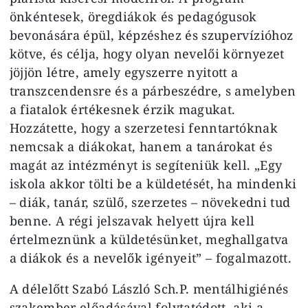
önkéntesek, öregdiákok és pedagógusok
bevonására épül, képzéshez és szupervízióhoz
kötve, és célja, hogy olyan nevelői környezet
jöjjön létre, amely egyszerre nyitott a
transzcendensre és a párbeszédre, s amelyben
a fiatalok értékesnek érzik magukat.
Hozzátette, hogy a szerzetesi fenntartóknak
nemcsak a diákokat, hanem a tanárokat és
magát az intézményt is segíteniük kell. „Egy
iskola akkor tölti be a küldetését, ha mindenki
– diák, tanár, szülő, szerzetes – növekedni tud
benne. A régi jelszavak helyett újra kell
értelmeznünk a küldetésünket, meghallgatva
a diákok és a nevelők igényeit” – fogalmazott.
A délelőtt Szabó László Sch.P. mentálhigiénés
szakember előadásával folytatódott, aki a