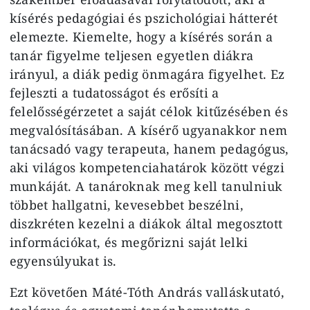
kísérés pedagógiai és pszichológiai hátterét
elemezte. Kiemelte, hogy a kísérés során a
tanár figyelme teljesen egyetlen diákra
irányul, a diák pedig önmagára figyelhet. Ez
fejleszti a tudatosságot és erősíti a
felelősségérzetet a saját célok kitűzésében és
megvalósításában. A kísérő ugyanakkor nem
tanácsadó vagy terapeuta, hanem pedagógus,
aki világos kompetenciahatárok között végzi
munkáját. A tanároknak meg kell tanulniuk
többet hallgatni, kevesebbet beszélni,
diszkréten kezelni a diákok által megosztott
információkat, és megőrizni saját lelki
egyensúlyukat is.
Ezt követően Máté-Tóth András valláskutató,