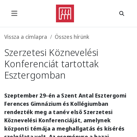
Ugrás a tartalomra
Morzsa
Vissza a címlapra
Összes hírünk
Szerzetesi Köznevelési
Konferenciát tartottak
Esztergomban
Szeptember 29-én a Szent Antal Esztergomi
Ferences Gimnázium és Kollégiumban
rendezték meg a tanév első Szerzetesi
Köznevelési Konferenciáját, amelynek
központi témája a meghallgatás és kísérés
szolgálata volt. Az eseményre a hazai