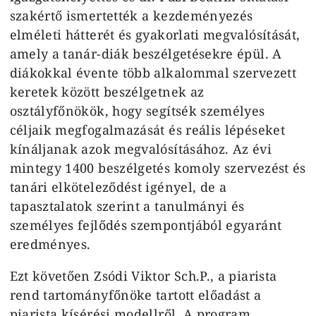
szakértő ismertették a kezdeményezés
elméleti hátterét és gyakorlati megvalósítását,
amely a tanár-diák beszélgetésekre épül. A
diákokkal évente több alkalommal szervezett
keretek között beszélgetnek az
osztályfőnökök, hogy segítsék személyes
céljaik megfogalmazását és reális lépéseket
kínáljanak azok megvalósításához. Az évi
mintegy 1400 beszélgetés komoly szervezést és
tanári elköteleződést igényel, de a
tapasztalatok szerint a tanulmányi és
személyes fejlődés szempontjából egyaránt
eredményes.
Ezt követően Zsódi Viktor Sch.P., a piarista
rend tartományfőnöke tartott előadást a
piarista kísérési modellről. A program