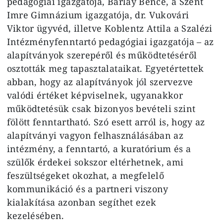
pedagógiai igazgatója, Barlay Bence, a Szent
Imre Gimnázium igazgatója, dr. Vukovári
Viktor ügyvéd, illetve Koblentz Attila a Szalézi
Intézményfenntartó pedagógiai igazgatója – az
alapítványok szerepéről és működtetéséről
osztották meg tapasztalataikat. Egyetértettek
abban, hogy az alapítványok jól szervezve
valódi értéket képviselnek, ugyanakkor
működtetésük csak bizonyos bevételi szint
fölött fenntartható. Szó esett arról is, hogy az
alapítványi vagyon felhasználásában az
intézmény, a fenntartó, a kuratórium és a
szülők érdekei sokszor eltérhetnek, ami
feszültségeket okozhat, a megfelelő
kommunikáció és a partneri viszony
kialakítása azonban segíthet ezek
kezelésében.