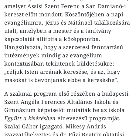
amelyet Assisi Szent Ferenc a San Damianó-i
kereszt előtt mondott. Köszöntőjében a napi
evangéliumra, Jézus és Nátánael találkozására
utalt, amelyben a mester és a tanítvány
kapcsolatát állította a középpontba.
Hangsúlyozta, hogy a szerzetesi fenntartású
intézmények mindig az evangélium
kontextusában tekintenek küldetésükre:
„céljuk Isten arcának keresése, és az, hogy
másokat is bevonjanak ebbe a keresésbe”.
A szakmai program első részében a budapesti
Szent Angéla Ferences Általános Iskola és
Gimnázium képviselői mutatták be az iskola
Együtt a kísérésben
elnevezésű programját.
Szalai Gábor igazgató, Mikesy András
igazgatóhelyettes és dr. Fűzi Beatrix oktatási