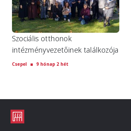
Szociális otthonok
intézményvezetőinek találkozója
Csepel
9 hónap 2 hét