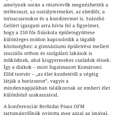
amelynek során a résztvevők megnézhették a
tetőteraszt, az osztálytermeket, az ebédlőt, a
tornacsarnokot és a konditermet is. Szánthó
Gellért igazgató arra hívta fel a figyelmet,
hogy a 250 fős fiúiskola épületegyüttese
különleges módon kapcsolódik a tágabb
közösséghez: a gimnáziumi épületrész mellett
szociális otthon és szolgálati lakások is
működnek, ahol kisgyermekes családok élnek.
Így a diákok – mint fogalmazott Komáromi
Előd testvér – „az élet kezdetétől a végéig
látják a horizontot”, vagyis a
mindennapjaikban találkoznak az emberi élet
különböző szakaszaival.
A konferenciát Berhidai Piusz OFM
tartományfőnök nyitotta meg azzal az imával,