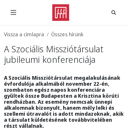
Ugrás a tartalomra
Morzsa
Vissza a címlapra
Összes hírünk
A Szociális Missziótársulat
jubileumi konferenciája
A Szociális Missziótársulat megalakulásának
évfordulója alkalmából november 22-én,
szombaton egész napos konferenciára
gyűltek össze Budapesten a Krisztina körúti
rendházban. Az esemény nemcsak ünnepi
alkalomnak bizonyult, hanem mély lelki és
szellemi útravalót is adott mindazoknak, akik
a társulat küldetésének továbbvitelében
részt vállalnak.