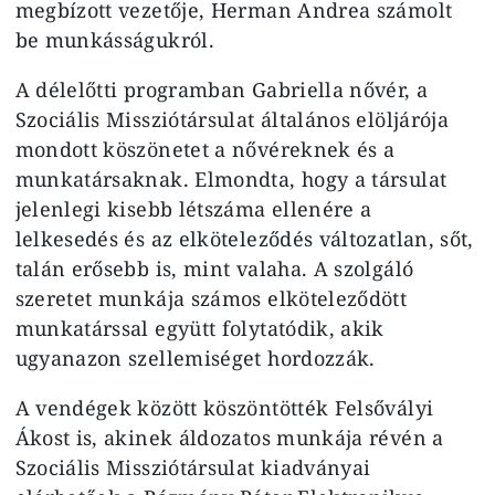
megbízott vezetője, Herman Andrea számolt
be munkásságukról.
A délelőtti programban Gabriella nővér, a
Szociális Missziótársulat általános elöljárója
mondott köszönetet a nővéreknek és a
munkatársaknak. Elmondta, hogy a társulat
jelenlegi kisebb létszáma ellenére a
lelkesedés és az elköteleződés változatlan, sőt,
talán erősebb is, mint valaha. A szolgáló
szeretet munkája számos elköteleződött
munkatárssal együtt folytatódik, akik
ugyanazon szellemiséget hordozzák.
A vendégek között köszöntötték Felsővályi
Ákost is, akinek áldozatos munkája révén a
Szociális Missziótársulat kiadványai